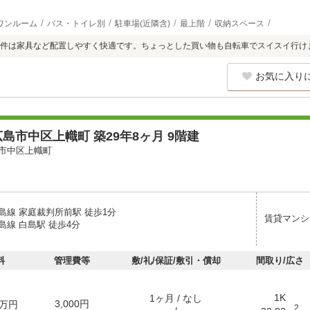
ワンルーム
バス・トイレ別
駐車場(近隣含)
最上階
収納スペース
件は家具など配置しやすく快適です。ちょっとした買い物も自転車でスイスイ行け
お気に入り
島市中区上幟町 築29年8ヶ月 9階建
市中区上幟町
島線 家庭裁判所前駅 徒歩1分
賃貸マンシ
島線 白島駅 徒歩4分
料
管理費等
敷/礼/保証/敷引・償却
間取り/広さ
1K
1ヶ月 / なし
3,000円
万円
2