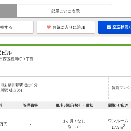
部屋ごとに表示
お気に入りに追加
空室状況
栄ビル
市西区横川町３丁目
川線 横川駅駅 徒歩1分
賃貸マンシ
川駅 徒歩3分
料
管理費等
敷/礼/保証/敷引・償却
間取り/広さ
ワンルーム
1ヶ月 / なし
万円
-
2
なし / -
17.9m