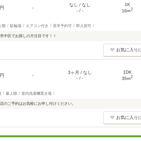
1K
なし / なし
円
-
2
- / -
16m
上階
駐輪場
エアコン付き
見学予約可
即入居可
市中区でお探しの方注目です！！
お気に入り
1DK
3ヶ月 / なし
円
-
2
- / -
35m
別
最上階
室内洗濯機置き場
店のご予約はお気軽にお申し付けください。
お気に入り