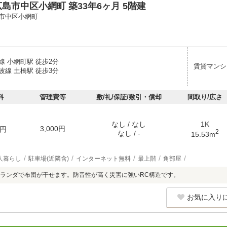
島市中区小網町 築33年6ヶ月 5階建
市中区小網町
線 小網町駅 徒歩2分
賃貸マンシ
波線 土橋駅 徒歩3分
料
管理費等
敷/礼/保証/敷引・償却
間取り/広さ
なし / なし
1K
3,000円
円
2
なし / -
15.53m
人暮らし
駐車場(近隣含)
インターネット無料
最上階
角部屋
ランダで布団が干せます。防音性が高く災害に強いRC構造です。
お気に入り