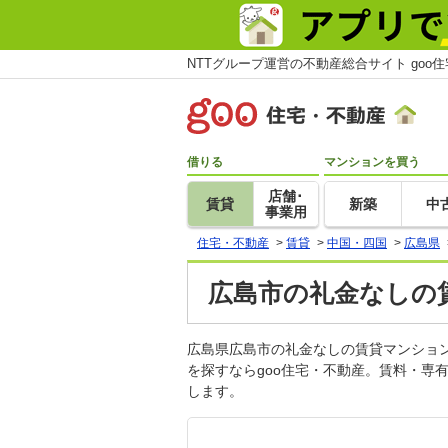
NTTグループ運営の不動産総合サイト goo
借りる
マンションを買う
店舗･
賃貸
新築
中
事業用
住宅・不動産
>
賃貸
>
中国・四国
>
広島県
広島市の礼金なしの賃
広島県広島市の礼金なしの賃貸マンショ
を探すならgoo住宅・不動産。賃料・専
します。