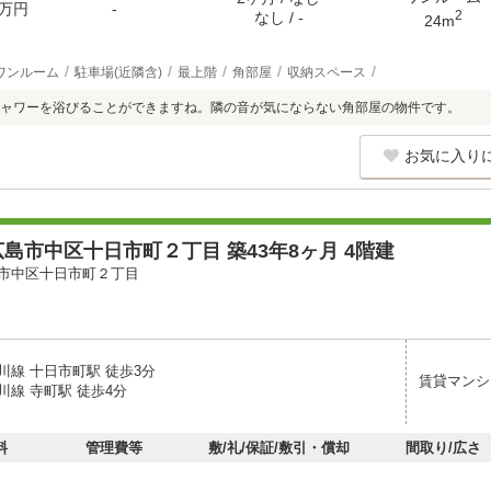
万円
-
2
なし / -
24m
ワンルーム
駐車場(近隣含)
最上階
角部屋
収納スペース
ャワーを浴びることができますね。隣の音が気にならない角部屋の物件です。
お気に入り
島市中区十日市町２丁目 築43年8ヶ月 4階建
市中区十日市町２丁目
川線 十日市町駅 徒歩3分
賃貸マンシ
川線 寺町駅 徒歩4分
料
管理費等
敷/礼/保証/敷引・償却
間取り/広さ