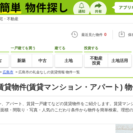
住宅・不動産
0
最近見た物件
保
一戸建てを買う
建てる
投資する
不動産
古
新築
中古
土地
土地活用
投資
>
広島市
>
広島市の礼金なしの賃貸情報 物件一覧
貸物件(賃貸マンション・アパート) 
ン、アパート、賃貸一戸建てなどの賃貸物件をご紹介します。賃貸マン
有面積・間取り・写真・人気のこだわり条件から物件を簡単検索。理想の