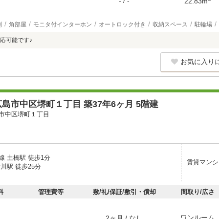
- / -
22.83m
別
角部屋
モニタ付インターホン
オートロック付き
収納スペース
駐輪場
応可能です♪
お気に入り
島市中区堺町１丁目 築37年6ヶ月 5階建
市中区堺町１丁目
線 土橋駅 徒歩1分
賃貸マンシ
川駅 徒歩25分
料
管理費等
敷/礼/保証/敷引・償却
間取り/広さ
ワンルーム
2ヶ月 / なし