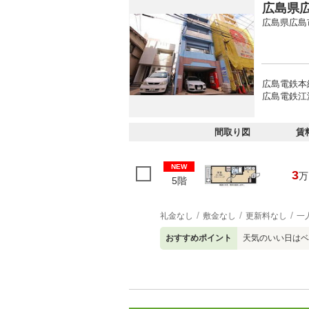
広島県広
広島県広島
広島電鉄本
広島電鉄江
間取り図
賃
NEW
3
万
5階
礼金なし
敷金なし
更新料なし
一
おすすめポイント
天気のいい日はベ