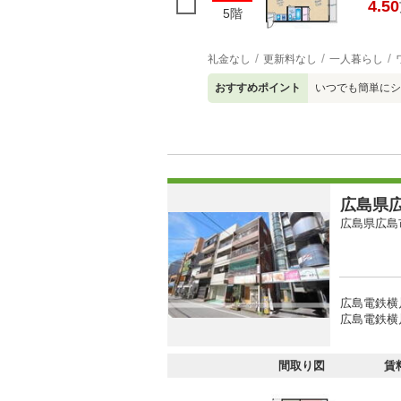
4.50
5階
礼金なし
更新料なし
一人暮らし
おすすめポイント
いつでも簡単にシ
広島県広
広島県広島
広島電鉄横
広島電鉄横
間取り図
賃