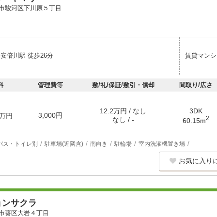
市駿河区下川原５丁目
安倍川駅 徒歩26分
賃貸マンシ
料
管理費等
敷/礼/保証/敷引・償却
間取り/広さ
12.2万円 / なし
3DK
3,000円
万円
2
なし / -
60.15m
バス・トイレ別
駐車場(近隣含)
南向き
駐輪場
室内洗濯機置き場
お気に入り
ョンサクラ
市葵区大岩４丁目