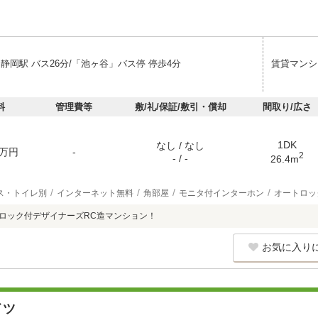
静岡駅 バス26分/「池ヶ谷」バス停 停歩4分
賃貸マンシ
料
管理費等
敷/礼/保証/敷引・償却
間取り/広さ
1DK
なし / なし
万円
-
2
- / -
26.4m
ス・トイレ別
インターネット無料
角部屋
モニタ付インターホン
オートロッ
ートロック付デザイナーズRC造マンション！
お気に入り
イツ