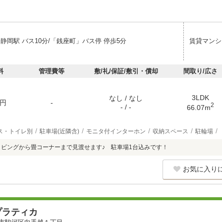
静岡駅 バス10分/「銭座町」バス停 停歩5分
賃貸マンシ
料
管理費等
敷/礼/保証/敷引・償却
間取り/広さ
3LDK
なし / なし
円
-
2
- / -
66.07m
ス・トイレ別
駐車場(近隣含)
モニタ付インターホン
収納スペース
駐輪場
！リビングから畳コーナーまで見渡せます♪ 駐車場1台込みです！
お気に入り
プラティカ