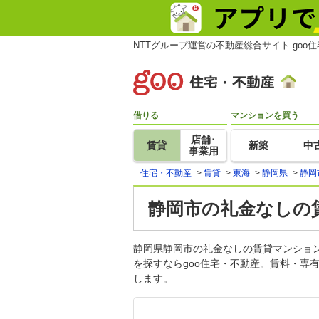
NTTグループ運営の不動産総合サイト goo
借りる
マンションを買う
店舗･
賃貸
新築
中
事業用
住宅・不動産
>
賃貸
>
東海
>
静岡県
>
静岡
静岡市の礼金なしの賃
静岡県静岡市の礼金なしの賃貸マンショ
を探すならgoo住宅・不動産。賃料・専
します。