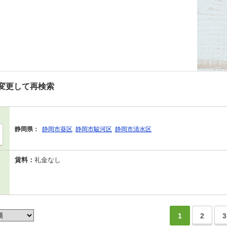
変更して再検索
静岡県：
静岡市葵区
静岡市駿河区
静岡市清水区
賃料：
礼金なし
1
2
3