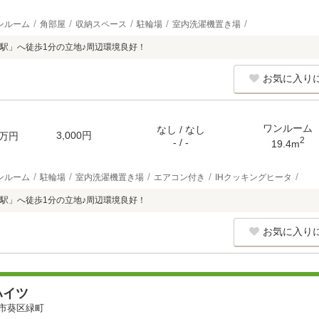
ンルーム
角部屋
収納スペース
駐輪場
室内洗濯機置き場
駅」へ徒歩1分の立地♪周辺環境良好！
お気に入り
ワンルーム
なし / なし
3,000円
万円
2
- / -
19.4m
ンルーム
駐輪場
室内洗濯機置き場
エアコン付き
IHクッキングヒータ
駅」へ徒歩1分の立地♪周辺環境良好！
お気に入り
ハイツ
市葵区緑町