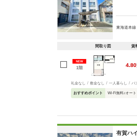
東海道本線 
間取り図
賃
NEW
4.80
1階
礼金なし
敷金なし
一人暮らし
バ
おすすめポイント
Wi-Fi無料♪オ
有賀ハ