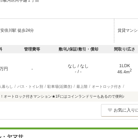
市駿河区向手越１丁目
安倍川駅 徒歩24分
賃貸マンシ
料
管理費等
敷/礼/保証/敷引・償却
間取り/広さ
1LDK
なし / なし
万円
-
2
- / -
46.4m
人暮らし
バス・トイレ別
駐車場(近隣含)
最上階
オートロック付き
！オートロック付きマンション★1Fにはコインランドリーもあるので便利♪
お気に入り
ル・ヤマサ