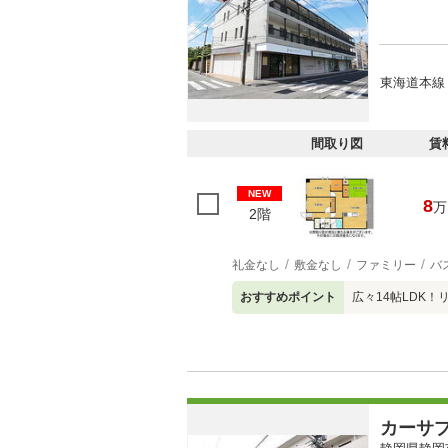
東海道本線 
間取り図
賃
NEW
8
万
2階
礼金なし
敷金なし
ファミリー
バ
おすすめポイント
広々14帖LDK
カーサ