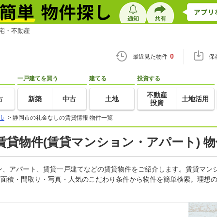
住宅・不動産
0
最近見た物件
保
一戸建てを買う
建てる
投資する
不動産
古
新築
中古
土地
土地活用
投資
市
>
静岡市の礼金なしの賃貸情報 物件一覧
貸物件(賃貸マンション・アパート) 
ン、アパート、賃貸一戸建てなどの賃貸物件をご紹介します。賃貸マン
有面積・間取り・写真・人気のこだわり条件から物件を簡単検索。理想の