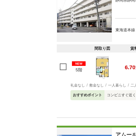
静岡県静岡
東海道本線 
間取り図
賃
NEW
6.70
5階
礼金なし
敷金なし
一人暮らし
二
おすすめポイント
コンビニすぐ近く
アムー