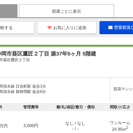
部屋ごとに表示
お気に入りに追加
空室状況
岡市葵区鷹匠２丁目 築37年5ヶ月 5階建
市葵区鷹匠２丁目
岡清水線 日吉町駅 徒歩1分
賃貸マンシ
岡清水線 新静岡駅 徒歩6分
料
管理費等
敷/礼/保証/敷引・償却
間取り/広さ
ワンルーム
なし / なし
3,000円
万円
2
- / -
24.95m