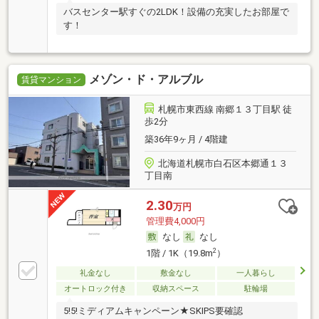
バスセンター駅すぐの2LDK！設備の充実したお部屋で
す！
メゾン・ド・アルブル
賃貸マンション
札幌市東西線 南郷１３丁目駅 徒
歩2分
築36年9ヶ月 / 4階建
北海道札幌市白石区本郷通１３
丁目南
2.30
万円
管理費4,000円
なし
なし
2
1階 / 1K（19.8m
）
礼金なし
敷金なし
一人暮らし
オートロック付き
収納スペース
駐輪場
5!5!ミディアムキャンペーン★SKIPS要確認