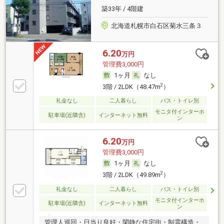
築33年 / 4階建
北海道札幌市白石区菊水三条３
6.20
万円
管理費3,000円
1ヶ月
なし
2
3階 / 2LDK（48.47m
）
礼金なし
二人暮らし
バス・トイレ別
モニタ付インターホ
駐車場(近隣含)
インターネット無料
ン
6.20
万円
管理費3,000円
1ヶ月
なし
2
3階 / 2LDK（49.89m
）
礼金なし
二人暮らし
バス・トイレ別
モニタ付インターホ
駐車場(近隣含)
インターネット無料
ン
管理人巡回・日当り良好・閑静な住宅街・制震構造・