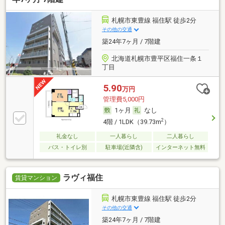
札幌市東豊線 福住駅 徒歩2分
その他の交通
築24年7ヶ月 / 7階建
北海道札幌市豊平区福住一条１
丁目
5.90
万円
管理費5,000円
1ヶ月
なし
2
4階 / 1LDK（39.73m
）
礼金なし
一人暮らし
二人暮らし
バス・トイレ別
駐車場(近隣含)
インターネット無料
ラヴィ福住
賃貸マンション
札幌市東豊線 福住駅 徒歩2分
その他の交通
築24年7ヶ月 / 7階建