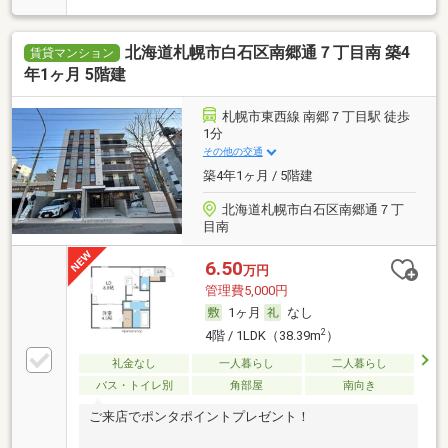
北海道札幌市白石区南郷通７丁目南 築4
賃貸マンション
年1ヶ月 5階建
札幌市東西線 南郷７丁目駅 徒歩
1分
その他の交通
築4年1ヶ月 / 5階建
北海道札幌市白石区南郷通７丁
目南
6.50
万円
管理費5,000円
1ヶ月
なし
2
4階 / 1LDK（38.39m
）
礼金なし
一人暮らし
二人暮らし
バス・トイレ別
角部屋
南向き
ご来店でポンタポイントプレゼント！