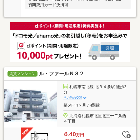
初期費用カード決済可
ル・ファールＮ３２
賃貸マンション
札幌市南北線 北３４条駅 徒歩2
分
その他の交通
築6年11ヶ月 / 4階建
北海道札幌市北区北三十二条西
４丁目
6.40
万円