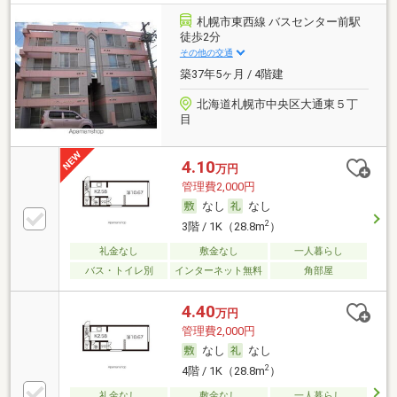
札幌市東西線 バスセンター前駅
徒歩2分
その他の交通
築37年5ヶ月 / 4階建
北海道札幌市中央区大通東５丁
目
4.10
万円
管理費2,000円
なし
なし
2
3階 / 1K（28.8m
）
礼金なし
敷金なし
一人暮らし
バス・トイレ別
インターネット無料
角部屋
4.40
万円
管理費2,000円
なし
なし
2
4階 / 1K（28.8m
）
礼金なし
敷金なし
一人暮らし