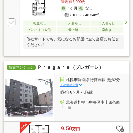
管理費3,000円
1ヶ月
なし
2
11階 / 1LDK（46.54m
）
礼金なし
一人暮らし
二人暮らし
バス・トイレ別
最上階
南向き
他社サイトでも、気になるお部屋は全て当店にお任せ
ください！
Ｐｒｅｇａｒｅ（プレガーレ）
賃貸マンション
札幌市軌道線 行啓通駅 徒歩2分
その他の交通
築4年8ヶ月 / 5階建
北海道札幌市中央区南十四条西
７丁目
9.50
万円