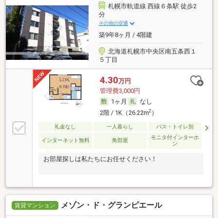
札幌市軌道線 西線６条駅 徒歩2
分
その他の交通
築9年8ヶ月 / 4階建
北海道札幌市中央区南五条西１
５丁目
4.30
万円
管理費3,000円
1ヶ月
なし
2
2階 / 1K（26.22m
）
礼金なし
一人暮らし
バス・トイレ別
モニタ付インターホ
インターネット無料
角部屋
ン
お部屋探しは私たちにお任せください！
メゾン・ド・グランピエール
賃貸マンション