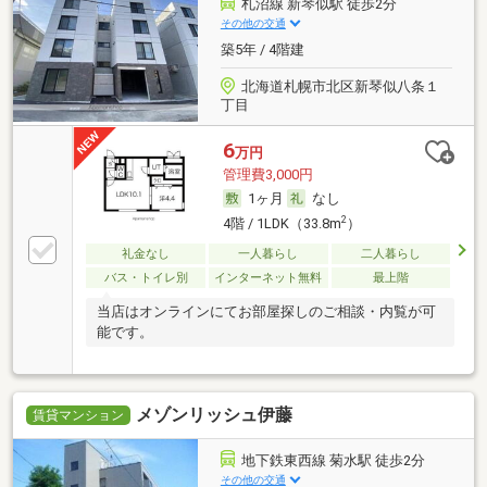
札沼線 新琴似駅 徒歩2分
その他の交通
築5年 / 4階建
北海道札幌市北区新琴似八条１
丁目
6
万円
管理費3,000円
1ヶ月
なし
2
4階 / 1LDK（33.8m
）
礼金なし
一人暮らし
二人暮らし
バス・トイレ別
インターネット無料
最上階
当店はオンラインにてお部屋探しのご相談・内覧が可
能です。
メゾンリッシュ伊藤
賃貸マンション
地下鉄東西線 菊水駅 徒歩2分
その他の交通