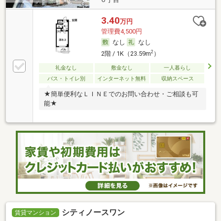
3.40
万円
管理費4,500円
なし
なし
2
2階 / 1K（23.59m
）
礼金なし
敷金なし
一人暮らし
バス・トイレ別
インターネット無料
収納スペース
★簡単便利なＬＩＮＥでのお問い合わせ・ご相談も可
能★
シティノースワン
賃貸マンション