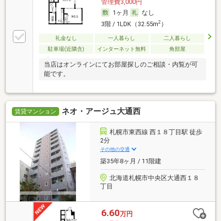
管理費3,000円
1ヶ月
なし
2
3階 / 1LDK（32.55m
）
礼金なし
一人暮らし
二人暮らし
駐車場(近隣含)
インターネット無料
角部屋
当店はオンラインにてお部屋探しのご相談・内覧が可
能です。
ネオ・アージュ大通西
賃貸マンション
札幌市東西線 西１８丁目駅 徒歩
2分
その他の交通
築35年8ヶ月 / 11階建
北海道札幌市中央区大通西１８
丁目
6.60
万円