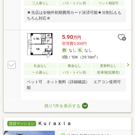
二人暮らし
バス・トイレ別
ペット相談可
★当店は全物件初期費用カード決済可能★分割払もも
ちろん対応☆
5.90
万円
管理費5,000円
なし
なし
2
3階 / 1DK（29.16m
）
礼金なし
敷金なし
更新料なし
一人暮らし
バス・トイレ別
駐車場(近隣含)
ペット可 ネット無料（詳細確認） エアコン使用可
能
残り1件を表示する
Ｋｕｒａｘｉａ
賃貸マンション