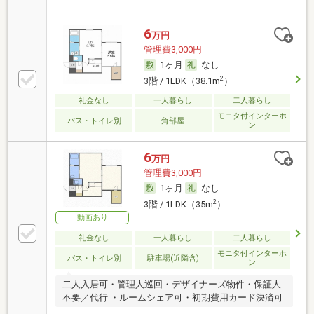
6
万円
管理費3,000円
1ヶ月
なし
2
3階 / 1LDK（38.1m
）
礼金なし
一人暮らし
二人暮らし
モニタ付インターホ
バス・トイレ別
角部屋
ン
6
万円
管理費3,000円
1ヶ月
なし
2
3階 / 1LDK（35m
）
動画あり
礼金なし
一人暮らし
二人暮らし
モニタ付インターホ
バス・トイレ別
駐車場(近隣含)
ン
二人入居可・管理人巡回・デザイナーズ物件・保証人
不要／代行 ・ルームシェア可・初期費用カード決済可