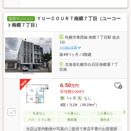
ＹＵーＣＯＵＲＴ南郷７丁目（ユーコー
賃貸マンション
ト南郷７丁目）
札幌市東西線 南郷７丁目駅 徒歩
1分
その他の交通
築4年1ヶ月 / 5階建
北海道札幌市白石区南郷通７丁
目南
6.50
万円
管理費5,000円
1ヶ月
なし
2
4階 / 1LDK（38.39m
）
礼金なし
一人暮らし
二人暮らし
バス・トイレ別
角部屋
南向き
当店は室内動画や写真のご提供で来店不要のお部屋探