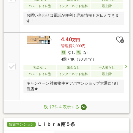
バス・トイレ別
インターネット無料
最上階
お問い合わせは電話が便利！詳細情報もお伝えできま
す！！
4.40
万円
管理費2,000円
なし
なし
2
4階 / 1K（30.81m
）
礼金なし
敷金なし
一人暮らし
バス・トイレ別
インターネット無料
最上階
キャンペーン対象物件★アパマンショップ大通西18丁
目店★
残り2件を表示する
Ｌｉｂｒａ南５条
賃貸マンション