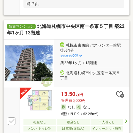
能です。
北海道札幌市中央区南一条東５丁目 築22
賃貸マンション
年1ヶ月 13階建
札幌市東西線 バスセンター前駅
徒歩1分
その他の交通
築22年1ヶ月 / 13階建
北海道札幌市中央区南一条東５
丁目
13.50
万円
管理費5,000円
なし
なし
2
6階 / 2LDK（62.25m
）
礼金なし
敷金なし
二人暮らし
バス・トイレ別
駐車場(近隣含)
インターネット無料