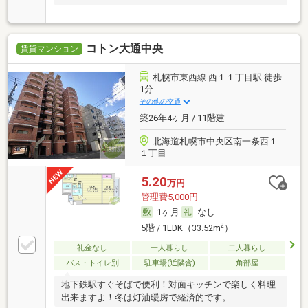
コトン大通中央
賃貸マンション
札幌市東西線 西１１丁目駅 徒歩
1分
その他の交通
築26年4ヶ月 / 11階建
北海道札幌市中央区南一条西１
１丁目
5.20
万円
管理費5,000円
1ヶ月
なし
2
5階 / 1LDK（33.52m
）
礼金なし
一人暮らし
二人暮らし
バス・トイレ別
駐車場(近隣含)
角部屋
地下鉄駅すぐそばで便利！対面キッチンで楽しく料理
出来ますよ！冬は灯油暖房で経済的です。