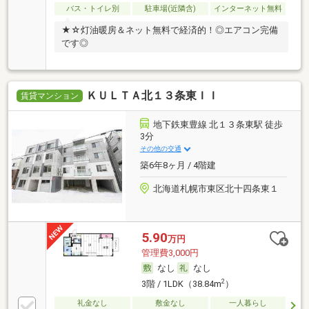
バス・トイレ別
駐車場(近隣含)
インターネット無料
★☆灯油暖房＆ネット無料で経済的！◎エアコン完備
です◎
ＫＵＬＴＡ北１３条東ＩＩ
賃貸マンション
地下鉄東豊線 北１３条東駅 徒歩
3分
その他の交通
築6年8ヶ月 / 4階建
北海道札幌市東区北十四条東１
5.90
万円
管理費3,000円
なし
なし
2
3階 / 1LDK（38.84m
）
礼金なし
敷金なし
一人暮らし