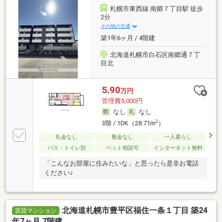
札幌市東西線 南郷７丁目駅 徒歩
2分
その他の交通
築1年6ヶ月 / 4階建
北海道札幌市白石区南郷通７丁
目北
5.90
万円
管理費5,000円
なし
なし
2
3階 / 1DK（28.71m
）
礼金なし
敷金なし
一人暮らし
バス・トイレ別
ペット相談可
インターネット無料
「こんなお部屋に住みたいな」と思ったら是非お電話
ください♪
北海道札幌市豊平区福住一条１丁目 築24
賃貸マンション
年7ヶ月 7階建