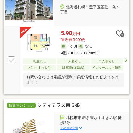
北海道札幌市豊平区福住一条１
丁目
5.90
万円
管理費5,000円
1ヶ月
なし
2
4階 / 1LDK（39.73m
）
礼金なし
一人暮らし
二人暮らし
バス・トイレ別
駐車場(近隣含)
インターネット無料
お問い合わせは電話が便利！詳細情報もお伝えできま
す！！
シティテラス南５条
賃貸マンション
札幌市東豊線 豊水すすきの駅 徒
歩2分
その他の交通