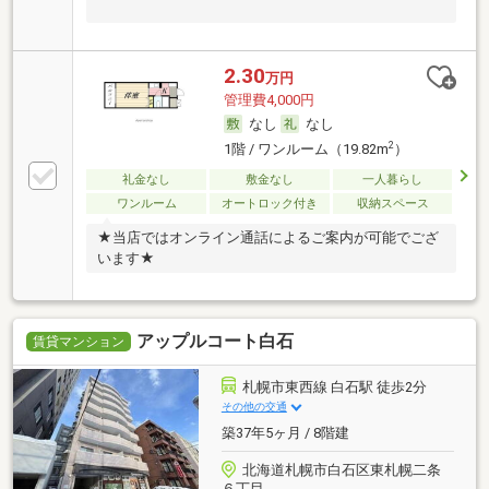
2.30
万円
管理費4,000円
なし
なし
2
1階 / ワンルーム（19.82m
）
礼金なし
敷金なし
一人暮らし
ワンルーム
オートロック付き
収納スペース
★当店ではオンライン通話によるご案内が可能でござ
います★
アップルコート白石
賃貸マンション
札幌市東西線 白石駅 徒歩2分
その他の交通
築37年5ヶ月 / 8階建
北海道札幌市白石区東札幌二条
６丁目