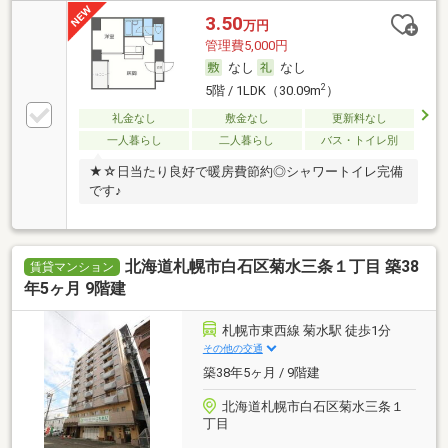
3.50
万円
管理費5,000円
なし
なし
2
5階 / 1LDK（30.09m
）
礼金なし
敷金なし
更新料なし
一人暮らし
二人暮らし
バス・トイレ別
★☆日当たり良好で暖房費節約◎シャワートイレ完備
です♪
北海道札幌市白石区菊水三条１丁目 築38
賃貸マンション
年5ヶ月 9階建
札幌市東西線 菊水駅 徒歩1分
その他の交通
築38年5ヶ月 / 9階建
北海道札幌市白石区菊水三条１
丁目