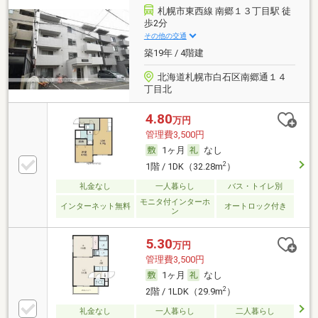
札幌市東西線 南郷１３丁目駅 徒
歩2分
その他の交通
築19年 / 4階建
北海道札幌市白石区南郷通１４
丁目北
4.80
万円
管理費3,500円
1ヶ月
なし
2
1階 / 1DK（32.28m
）
礼金なし
一人暮らし
バス・トイレ別
モニタ付インターホ
インターネット無料
オートロック付き
ン
5.30
万円
管理費3,500円
1ヶ月
なし
2
2階 / 1LDK（29.9m
）
礼金なし
一人暮らし
二人暮らし