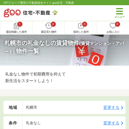
NTTグループ運営の不動産総合サイト goo住宅・不動産
1
0
0
0
最近検索した条件
最近見た物件
保存した条件
お気に入り
札幌市の礼金なしの賃貸物件
(賃貸マンション・アパ
物件一覧
ート)
礼金なし物件で初期費用を抑えて
新生活をスタートしよう！
地域
変更する
札幌市
条件
変更する
礼金なし