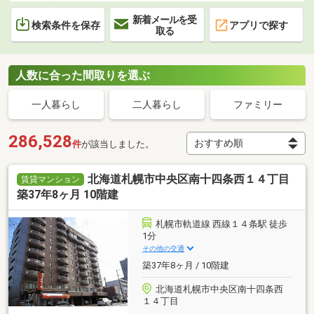
新着メールを受
検索条件を保存
アプリで探す
取る
人数に合った間取りを選ぶ
一人暮らし
二人暮らし
ファミリー
286,528
件
が該当しました。
北海道札幌市中央区南十四条西１４丁目
賃貸マンション
築37年8ヶ月 10階建
札幌市軌道線 西線１４条駅 徒歩
1分
その他の交通
築37年8ヶ月 / 10階建
北海道札幌市中央区南十四条西
１４丁目