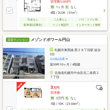
管理費5,000円
1ヶ月
なし
2
4階 / 2LDK（51m
）
礼金なし
二人暮らし
バス・トイレ別
駐車場(近隣含)
ペット相談可
インターネット無料
メゾンドボワール円山
賃貸マンション
札幌市東西線 西２８丁目駅 徒歩
3分
その他の交通
築39年10ヶ月 / 4階建
北海道札幌市中央区北二条西２
７丁目
3
万円
管理費-
3万円
なし
2
1階 / 1DK（23.04m
）