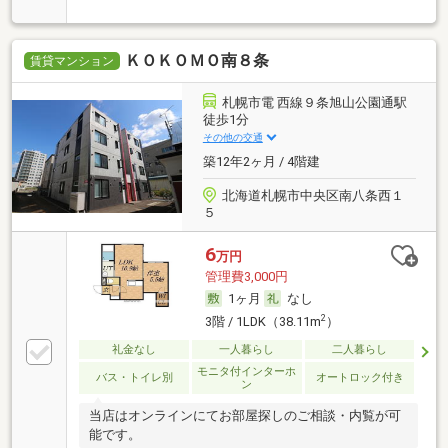
ＫＯＫＯＭＯ南８条
賃貸マンション
札幌市電 西線９条旭山公園通駅
徒歩1分
その他の交通
築12年2ヶ月 / 4階建
北海道札幌市中央区南八条西１
５
6
万円
管理費3,000円
1ヶ月
なし
2
3階 / 1LDK（38.11m
）
礼金なし
一人暮らし
二人暮らし
モニタ付インターホ
バス・トイレ別
オートロック付き
ン
当店はオンラインにてお部屋探しのご相談・内覧が可
能です。