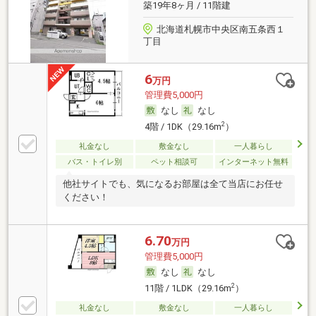
築19年8ヶ月 / 11階建
北海道札幌市中央区南五条西１
丁目
6
万円
管理費5,000円
なし
なし
2
4階 / 1DK（29.16m
）
礼金なし
敷金なし
一人暮らし
バス・トイレ別
ペット相談可
インターネット無料
他社サイトでも、気になるお部屋は全て当店にお任せ
ください！
6.70
万円
管理費5,000円
なし
なし
2
11階 / 1LDK（29.16m
）
礼金なし
敷金なし
一人暮らし