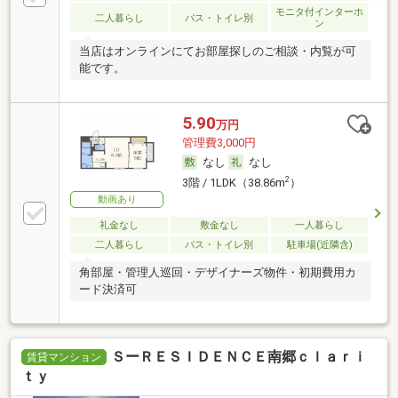
モニタ付インターホ
二人暮らし
バス・トイレ別
ン
当店はオンラインにてお部屋探しのご相談・内覧が可
能です。
5.90
万円
管理費3,000円
なし
なし
2
3階 / 1LDK（38.86m
）
動画あり
礼金なし
敷金なし
一人暮らし
二人暮らし
バス・トイレ別
駐車場(近隣含)
角部屋・管理人巡回・デザイナーズ物件・初期費用カ
ード決済可
ＳーＲＥＳＩＤＥＮＣＥ南郷ｃｌａｒｉ
賃貸マンション
ｔｙ