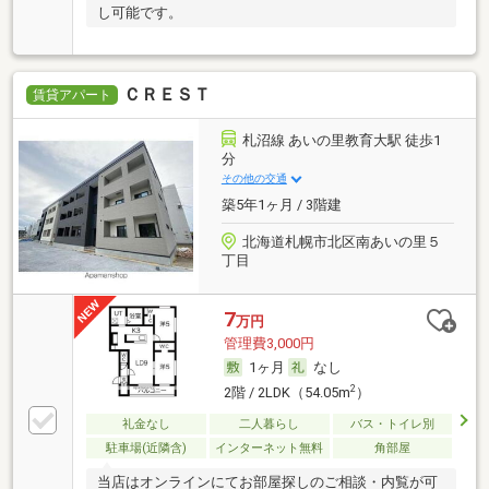
し可能です。
ＣＲＥＳＴ
賃貸アパート
札沼線 あいの里教育大駅 徒歩1
分
その他の交通
築5年1ヶ月 / 3階建
北海道札幌市北区南あいの里５
丁目
7
万円
管理費3,000円
1ヶ月
なし
2
2階 / 2LDK（54.05m
）
礼金なし
二人暮らし
バス・トイレ別
駐車場(近隣含)
インターネット無料
角部屋
当店はオンラインにてお部屋探しのご相談・内覧が可