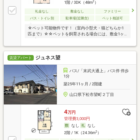
2
1階 / 3DK（48m
）
礼金なし
敷金なし
ファミリー
バス・トイレ別
駐車場(近隣含)
ペット相談可
☆ペット可能物件です！（室内小型犬・猫どちらか1
匹まで）☆☆ペットを飼育される場合には、敷金1ヶ
月プ
ジュネス望
賃貸アパート
バス/「末武大通上」バス停 停歩
1分
築25年11ヶ月 / 2階建
山口県下松市望町２丁目
4
万円
管理費3,000円
なし
なし
2
2階 / 1K（24.36m
）