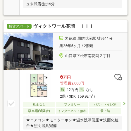
ュ末武店徒歩5分
ヴィクトワール花岡 ＩＩＩ
賃貸アパート
岩徳線 周防花岡駅 徒歩11分
築25年5ヶ月 / 2階建
山口県下松市南花岡２丁目
6
万円
管理費2,000円
12万円
なし
2
2階 / 3DK（59.92m
）
礼金なし
ファミリー
バス・トイレ別
駐車場(近隣含)
インターネット無料
最上階
★エアコン★モニターホン★温水洗浄便座★洗面化粧
台★照明器具完備