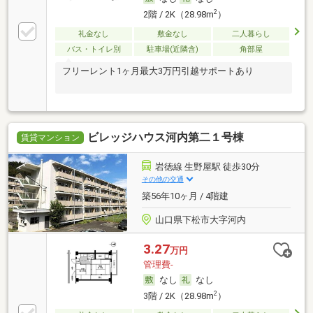
2
2階 / 2K（28.98m
）
礼金なし
敷金なし
二人暮らし
バス・トイレ別
駐車場(近隣含)
角部屋
フリーレント1ヶ月最大3万円引越サポートあり
ビレッジハウス河内第二１号棟
賃貸マンション
岩徳線 生野屋駅 徒歩30分
その他の交通
築56年10ヶ月 / 4階建
山口県下松市大字河内
3.27
万円
管理費-
なし
なし
2
3階 / 2K（28.98m
）