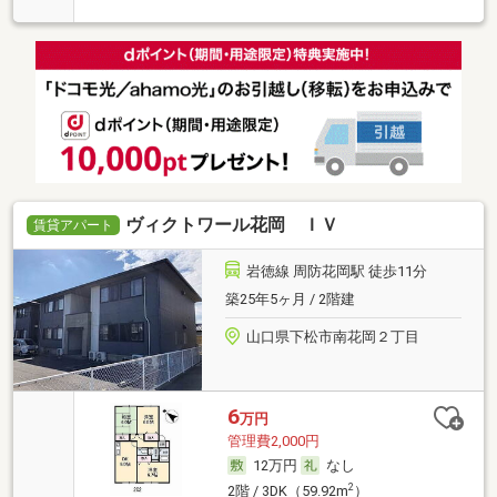
ヴィクトワール花岡 ＩＶ
賃貸アパート
岩徳線 周防花岡駅 徒歩11分
築25年5ヶ月 / 2階建
山口県下松市南花岡２丁目
6
万円
管理費2,000円
12万円
なし
2
2階 / 3DK（59.92m
）