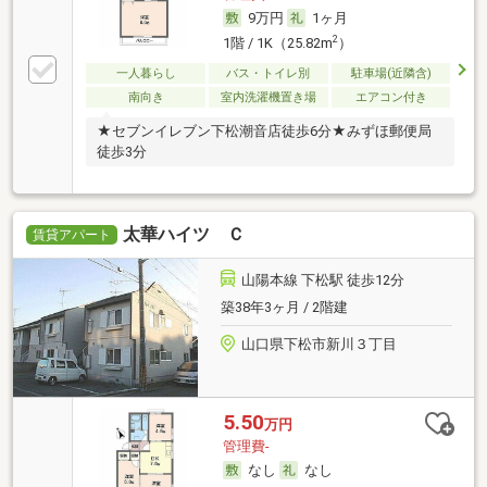
9万円
1ヶ月
2
1階 / 1K（25.82m
）
一人暮らし
バス・トイレ別
駐車場(近隣含)
南向き
室内洗濯機置き場
エアコン付き
★セブンイレブン下松潮音店徒歩6分★みずほ郵便局
徒歩3分
太華ハイツ Ｃ
賃貸アパート
山陽本線 下松駅 徒歩12分
築38年3ヶ月 / 2階建
山口県下松市新川３丁目
5.50
万円
管理費-
なし
なし