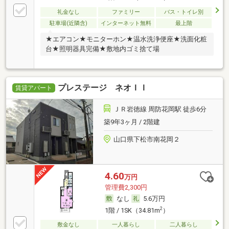
礼金なし
ファミリー
バス・トイレ別
駐車場(近隣含)
インターネット無料
最上階
★エアコン★モニターホン★温水洗浄便座★洗面化粧
台★照明器具完備★敷地内ゴミ捨て場
プレステージ ネオＩＩ
賃貸アパート
ＪＲ岩徳線 周防花岡駅 徒歩6分
築9年3ヶ月 / 2階建
山口県下松市南花岡２
4.60
万円
管理費2,300円
なし
5.6万円
2
1階 / 1SK（34.81m
）
敷金なし
一人暮らし
二人暮らし