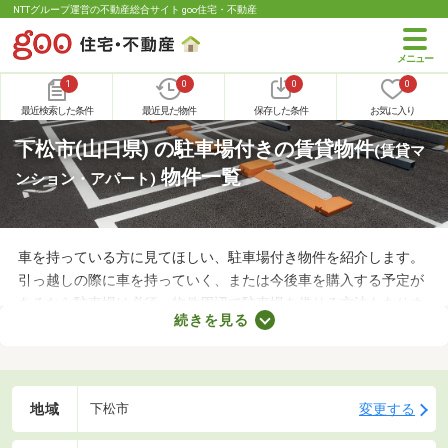
NTTグループ運営の不動産総合サイト goo住宅・不動産
1
0
0
0
最近検索した条件
最近見た物件
保存した条件
お気に入り
下松市(山口県) の駐車場付きの賃貸物件
(賃貸マ
物件一覧
ンション・アパート)
車を持っている方に見てほしい、駐車場付き物件を紹介します。
引っ越しの際に車を持っていく、または今後車を購入する予定が
あるなら駐車場は必須。物件周辺で駐車場を借りる方法もありま
続きを見る
すが、月々の費用が割高になる恐れもあります。駐車場の費用を
抑えるだけでなく、車への移動も楽に行える駐車場付き物件から
気になるお部屋を探してみましょう。
地域
変更する
下松市