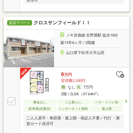
決済可
クロスサンフィールドＩＩ
賃貸アパート
ＪＲ岩徳線 生野屋駅 徒歩18分
築13年6ヶ月 / 2階建
山口県下松市大字山田
6
万円
管理費2,300円
なし
7万円
2
2階 / 2LDK（57.64m
）
敷金なし
二人暮らし
バス・トイレ別
駐車場(近隣含)
インターネット無料
最上階
二人入居可・角部屋・最上階・保証人不要／代行 ・家
賃カード決済可