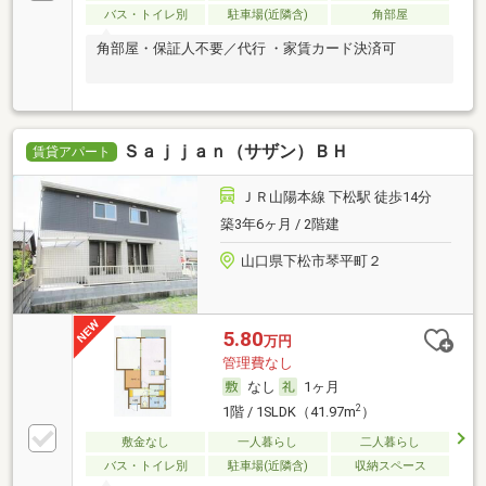
バス・トイレ別
駐車場(近隣含)
角部屋
角部屋・保証人不要／代行 ・家賃カード決済可
Ｓａｊｊａｎ（サザン）ＢＨ
賃貸アパート
ＪＲ山陽本線 下松駅 徒歩14分
築3年6ヶ月 / 2階建
山口県下松市琴平町２
5.80
万円
管理費なし
なし
1ヶ月
2
1階 / 1SLDK（41.97m
）
敷金なし
一人暮らし
二人暮らし
バス・トイレ別
駐車場(近隣含)
収納スペース