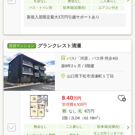
礼金なし
敷金なし
二人暮らし
バス・トイレ別
駐車場(近隣含)
エアコン付き
新規入居限定最大3万円引越サポートあり
グランクレスト清瀬
賃貸マンション
バス/「河原」バス停 停歩4分
築8年2ヶ月 / 3階建
山口県下松市清瀬町１丁目
8.40
万円
管理費4,500円
なし
8万円
2
2階 / 2LDK（62.18m
）
敷金なし
二人暮らし
駐車場(近隣含)
モニタ付インターホ