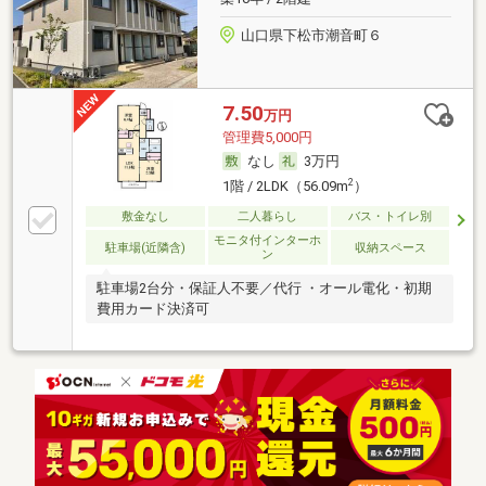
山口県下松市潮音町６
7.50
万円
管理費5,000円
なし
3万円
2
1階 / 2LDK（56.09m
）
敷金なし
二人暮らし
バス・トイレ別
モニタ付インターホ
駐車場(近隣含)
収納スペース
ン
駐車場2台分・保証人不要／代行 ・オール電化・初期
費用カード決済可