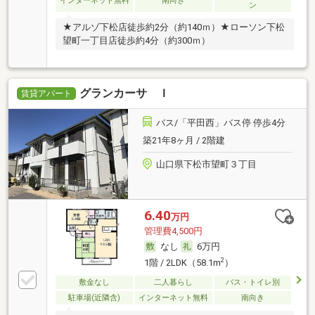
インターネット無料
南向き
ン
★アルゾ下松店徒歩約2分（約140ｍ）★ローソン下松
望町一丁目店徒歩約4分（約300ｍ）
グランカーサ Ｉ
賃貸アパート
バス/「平田西」バス停 停歩4分
築21年8ヶ月 / 2階建
山口県下松市望町３丁目
6.40
万円
管理費4,500円
なし
6万円
2
1階 / 2LDK（58.1m
）
敷金なし
二人暮らし
バス・トイレ別
駐車場(近隣含)
インターネット無料
南向き