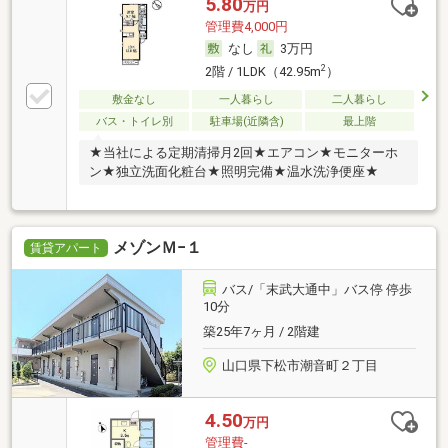
5.80
万円
管理費4,000円
なし
3万円
2
2階 / 1LDK（42.95m
）
敷金なし
一人暮らし
二人暮らし
バス・トイレ別
駐車場(近隣含)
最上階
★当社による定期清掃月2回★エアコン★モニターホ
ン★独立洗面化粧台★照明完備★温水洗浄便座★
メゾンＭ−１
賃貸アパート
バス/「末武大通中」バス停 停歩
10分
築25年7ヶ月 / 2階建
山口県下松市潮音町２丁目
4.50
万円
管理費-