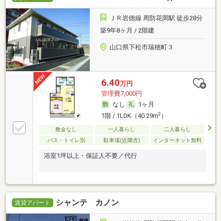
ＪＲ岩徳線 周防花岡駅 徒歩28分
築9年8ヶ月 / 2階建
山口県下松市瑞穂町３
6.40
万円
管理費7,000円
なし
1ヶ月
2
1階 / 1LDK（40.29m
）
敷金なし
一人暮らし
二人暮らし
バス・トイレ別
駐車場(近隣含)
インターネット無料
浴室1坪以上・保証人不要／代行
シャンテ カノン
賃貸アパート