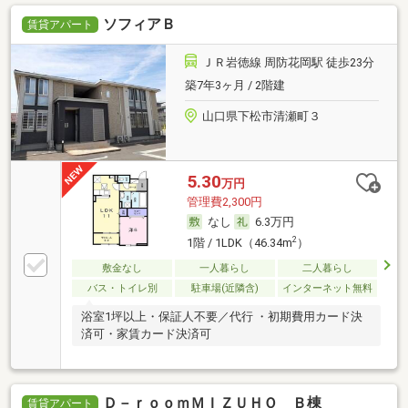
ソフィアＢ
賃貸アパート
ＪＲ岩徳線 周防花岡駅 徒歩23分
築7年3ヶ月 / 2階建
山口県下松市清瀬町３
5.30
万円
管理費2,300円
なし
6.3万円
2
1階 / 1LDK（46.34m
）
敷金なし
一人暮らし
二人暮らし
バス・トイレ別
駐車場(近隣含)
インターネット無料
浴室1坪以上・保証人不要／代行 ・初期費用カード決
済可・家賃カード決済可
Ｄ－ｒｏｏｍＭＩＺＵＨＯ Ｂ棟
賃貸アパート