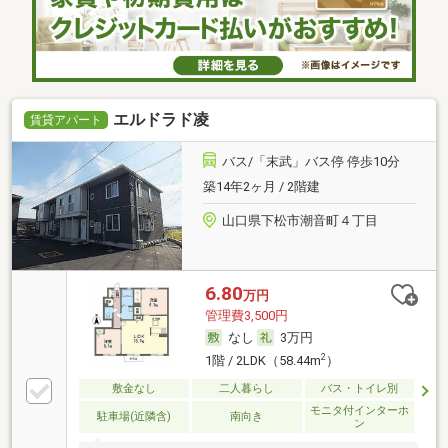
エルドラド凌
賃貸アパート
バス/「末武」バス停 停歩10分
築14年2ヶ月 / 2階建
山口県下松市潮音町４丁目
6.80
万円
管理費3,500円
なし
3万円
2
1階 / 2LDK（58.44m
）
敷金なし
二人暮らし
バス・トイレ別
モニタ付インターホ
駐車場(近隣含)
南向き
ン