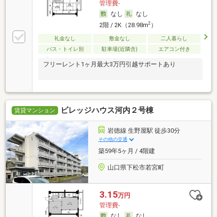
管理費-
なし
なし
2
2階 / 2K（28.98m
）
礼金なし
敷金なし
二人暮らし
バス・トイレ別
駐車場(近隣含)
エアコン付き
フリーレント1ヶ月最大3万円引越サポートあり
ビレッジハウス河内２号棟
賃貸マンション
岩徳線 生野屋駅 徒歩30分
その他の交通
築59年5ヶ月 / 4階建
山口県下松市若宮町
3.15
万円
管理費-
なし
なし