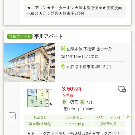
★エアコン★モニターホン★温水洗浄便座★洗髪洗面
化粧台★照明器具★駐車場2台付
平川アパート
賃貸アパート
山陽本線 下松駅 徒歩25分
築44年10ヶ月 / 2階建
山口県下松市美里町３丁目
3.50
万円
管理費-
9万円
なし
2
1階 / 2K（30.36m
）
礼金なし
二人暮らし
バス・トイレ別
駐車場(近隣含)
エアコン付き
見学予約可
★ドラッグストアモリ下松店徒歩3分★マックスバリ