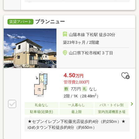
揃
ブランニュー
賃貸アパート
山陽本線 下松駅 徒歩20分
築23年3ヶ月 / 2階建
山口県下松市桜町３丁目
4.50
万円
管理費2,000円
7万円
なし
2
2階 / 1K（28.48m
）
礼金なし
一人暮らし
バス・トイレ別
駐車場(近隣含)
最上階
室内洗濯機置き場
★セブンイレブン下松藤光店徒歩約4分（約250ｍ）★
ゆめタウン下松徒歩約8分（約650ｍ）