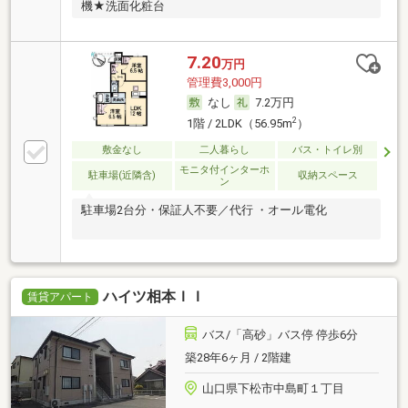
機★洗面化粧台
7.20
万円
管理費3,000円
なし
7.2万円
2
1階 / 2LDK（56.95m
）
敷金なし
二人暮らし
バス・トイレ別
モニタ付インターホ
駐車場(近隣含)
収納スペース
ン
駐車場2台分・保証人不要／代行 ・オール電化
ハイツ相本ＩＩ
賃貸アパート
バス/「高砂」バス停 停歩6分
築28年6ヶ月 / 2階建
山口県下松市中島町１丁目