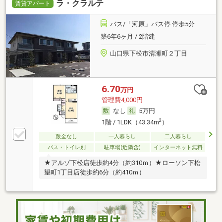
ラ・クラルテ
賃貸アパート
バス/「河原」バス停 停歩5分
築6年6ヶ月 / 2階建
山口県下松市清瀬町２丁目
6.70
万円
管理費4,000円
なし
5万円
2
1階 / 1LDK（43.34m
）
敷金なし
一人暮らし
二人暮らし
バス・トイレ別
駐車場(近隣含)
インターネット無料
★アルゾ下松店徒歩約4分（約310ｍ）★ローソン下松
望町1丁目店徒歩約6分（約410ｍ）