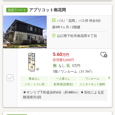
アプリコット南花岡
賃貸アパート
バス/「花岡」バス停 停歩5分
築9年1ヶ月 / 2階建
山口県下松市南花岡６丁目
5.60
万円
管理費5,000円
なし
3万円
2
1階 / ワンルーム（31.7m
）
敷金なし
一人暮らし
ワンルーム
バス・トイレ別
駐車場(近隣含)
インターネット無料
★サンリブ下松徒歩約6分（約480ｍ）★当社による定
期清掃月2回