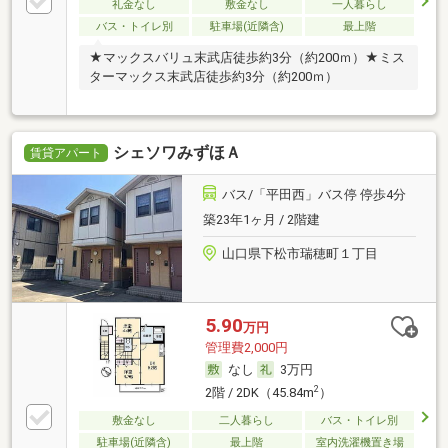
礼金なし
敷金なし
一人暮らし
バス・トイレ別
駐車場(近隣含)
最上階
★マックスバリュ末武店徒歩約3分（約200ｍ）★ミス
ターマックス末武店徒歩約3分（約200ｍ）
シェソワみずほＡ
賃貸アパート
バス/「平田西」バス停 停歩4分
築23年1ヶ月 / 2階建
山口県下松市瑞穂町１丁目
5.90
万円
管理費2,000円
なし
3万円
2
2階 / 2DK（45.84m
）
敷金なし
二人暮らし
バス・トイレ別
駐車場(近隣含)
最上階
室内洗濯機置き場