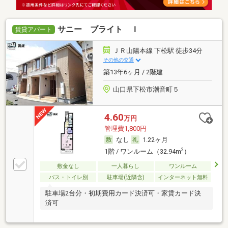
サニー ブライト Ｉ
賃貸アパート
ＪＲ山陽本線 下松駅 徒歩34分
その他の交通
築13年6ヶ月 / 2階建
山口県下松市潮音町５
4.60
万円
管理費1,800円
なし
1.22ヶ月
2
1階 / ワンルーム（32.94m
）
敷金なし
一人暮らし
ワンルーム
バス・トイレ別
駐車場(近隣含)
インターネット無料
駐車場2台分・初期費用カード決済可・家賃カード決
済可