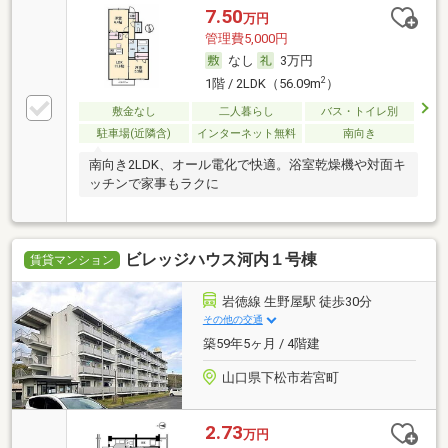
7.50
万円
管理費5,000円
なし
3万円
2
1階 / 2LDK（56.09m
）
敷金なし
二人暮らし
バス・トイレ別
駐車場(近隣含)
インターネット無料
南向き
南向き2LDK、オール電化で快適。浴室乾燥機や対面キ
ッチンで家事もラクに
ビレッジハウス河内１号棟
賃貸マンション
岩徳線 生野屋駅 徒歩30分
その他の交通
築59年5ヶ月 / 4階建
山口県下松市若宮町
2.73
万円