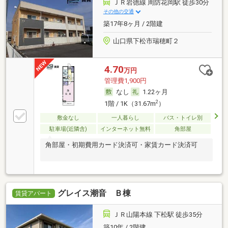
ＪＲ岩徳線 周防花岡駅 徒歩30分
その他の交通
築17年8ヶ月 / 2階建
山口県下松市瑞穂町２
4.70
万円
管理費1,900円
なし
1.22ヶ月
2
1階 / 1K（31.67m
）
敷金なし
一人暮らし
バス・トイレ別
駐車場(近隣含)
インターネット無料
角部屋
角部屋・初期費用カード決済可・家賃カード決済可
グレイス潮音 Ｂ棟
賃貸アパート
ＪＲ山陽本線 下松駅 徒歩35分
築10年 / 2階建