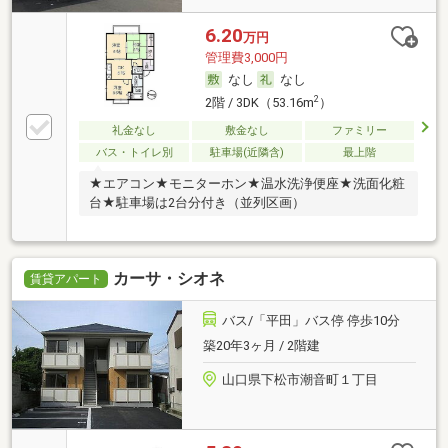
6.20
万円
管理費3,000円
なし
なし
2
2階 / 3DK（53.16m
）
礼金なし
敷金なし
ファミリー
バス・トイレ別
駐車場(近隣含)
最上階
★エアコン★モニターホン★温水洗浄便座★洗面化粧
台★駐車場は2台分付き（並列区画）
カーサ・シオネ
賃貸アパート
バス/「平田」バス停 停歩10分
築20年3ヶ月 / 2階建
山口県下松市潮音町１丁目