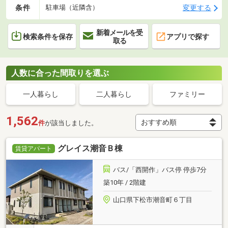
条件
変更する
駐車場（近隣含）
新着メールを受
検索条件を保存
アプリで探す
取る
人数に合った間取りを選ぶ
一人暮らし
二人暮らし
ファミリー
1,562
件
が該当しました。
グレイス潮音Ｂ棟
賃貸アパート
バス/「西開作」バス停 停歩7分
築10年 / 2階建
山口県下松市潮音町６丁目