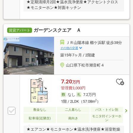
★定期清掃月2回★温水洗浄便座★アクセントクロス
★モニターホン★対面キッチン
ガーデンスクエア Ａ
賃貸アパート
ＪＲ山陽本線 櫛ケ浜駅 徒歩38分
その他の交通
築15年7ヶ月 / 2階建
山口県下松市潮音町４
7.20
万円
管理費3,000円
なし
7.2万円
2
1階 / 2LDK（57.08m
）
敷金なし
二人暮らし
バス・トイレ別
モニタ付インターホ
駐車場(近隣含)
南向き
ン
★エアコン★モニターホン★温水洗浄便座★浴室乾燥