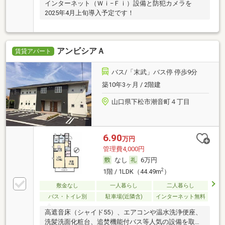
インターネット（Ｗｉ−Ｆｉ）設備と防犯カメラを
2025年4月上旬導入予定です！
アンビシアＡ
賃貸アパート
バス/「末武」バス停 停歩9分
築10年3ヶ月 / 2階建
山口県下松市潮音町４丁目
6.90
万円
管理費4,000円
なし
6万円
2
1階 / 1LDK（44.49m
）
敷金なし
一人暮らし
二人暮らし
バス・トイレ別
駐車場(近隣含)
インターネット無料
高遮音床（シャイド55）、エアコンや温水洗浄便座、
洗髪洗面化粧台、追焚機能付バス等人気の設備を取り