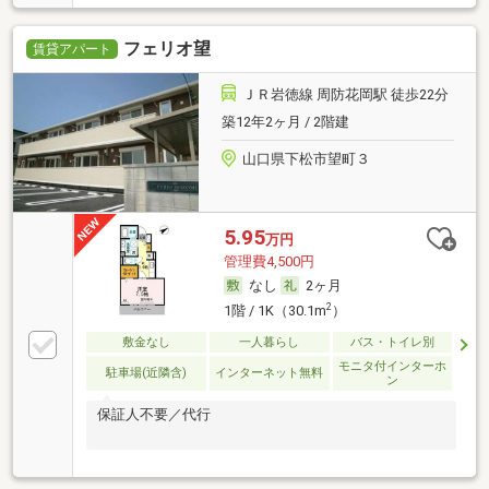
フェリオ望
賃貸アパート
ＪＲ岩徳線 周防花岡駅 徒歩22分
築12年2ヶ月 / 2階建
山口県下松市望町３
5.95
万円
管理費4,500円
なし
2ヶ月
2
1階 / 1K（30.1m
）
敷金なし
一人暮らし
バス・トイレ別
モニタ付インターホ
駐車場(近隣含)
インターネット無料
ン
保証人不要／代行