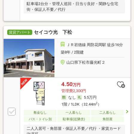
駐車場2台分・管理人巡回・日当り良好・閑静な住宅
街・保証人不要／代行
セイコウ光 下松
賃貸アパート
ＪＲ岩徳線 周防花岡駅 徒歩16分
築8年 / 2階建
山口県下松市藤光町２
4.50
万円
管理費2,300円
なし
5.5万円
2
1階 / 1LDK（32.44m
）
敷金なし
一人暮らし
二人暮らし
バス・トイレ別
駐車場(近隣含)
角部屋
二人入居可・角部屋・保証人不要／代行 ・家賃カード