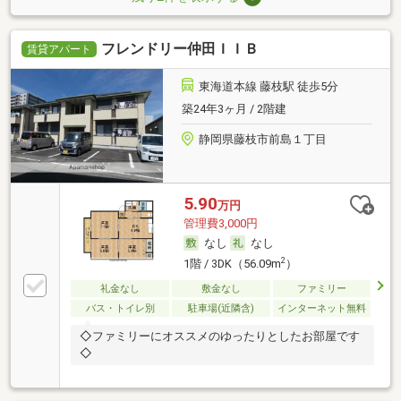
フレンドリー仲田ＩＩＢ
賃貸アパート
東海道本線 藤枝駅 徒歩5分
築24年3ヶ月 / 2階建
静岡県藤枝市前島１丁目
5.90
万円
管理費3,000円
なし
なし
2
1階 / 3DK（56.09m
）
礼金なし
敷金なし
ファミリー
バス・トイレ別
駐車場(近隣含)
インターネット無料
◇ファミリーにオススメのゆったりとしたお部屋です
◇