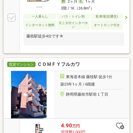
2ヶ月
1ヶ月
2
3階 / 1K（26.8m
）
一人暮らし
バス・トイレ別
駐車場(近隣含)
モニタ付インターホ
インターネット無料
オートロック付き
ン
藤枝駅徒歩4分です☆
ＣＯＭＦＹフルカワ
賃貸マンション
東海道本線 藤枝駅 徒歩1分
築25年1ヶ月 / 6階建
静岡県藤枝市駅前１丁目
4.90
万円
管理費3,000円