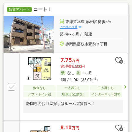
コートＩ
賃貸アパート
東海道本線 藤枝駅 徒歩4分
その他の交通
築7年2ヶ月 / 3階建
静岡県藤枝市駅前２丁目
7.75
万円
管理費6,500円
なし
1ヶ月
2
1階 / 1LDK（35.07m
）
敷金なし
一人暮らし
二人暮らし
バス・トイレ別
駐車場(近隣含)
インターネット無料
静岡県のお部屋探しはルームズ賃貸へ！
8.10
万円