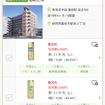
東海道本線 藤枝駅 徒歩5分
築18年6ヶ月 / 6階建
静岡県藤枝市駅前２丁目
6
万円
管理費5,000円
2ヶ月
なし
2
5階 / 1LDK（40.47m
）
礼金なし
一人暮らし
二人暮らし
バス・トイレ別
駐車場(近隣含)
角部屋
6
万円
管理費5,000円
2ヶ月
なし
2
4階 / 1LDK（40.5m
）
礼金なし
一人暮らし
二人暮らし