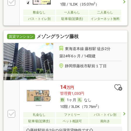
2
1階 / 1LDK（35.07m
）
敷金なし
一人暮らし
二人暮らし
バス・トイレ別
駐車場(近隣含)
インターネット無料
メゾングランツ藤枝
賃貸マンション
東海道本線 藤枝駅 徒歩2分
築24年6ヶ月 / 14階建
静岡県藤枝市駅前１丁目
14
万円
管理費1,030円
1ヶ月
なし
2
10階 / 3LDK（73.76m
）
礼金なし
ファミリー
バス・トイレ別
駐車場(近隣含)
ペット相談可
南向き
◇藤枝駅徒歩2分の分譲賃貸物件です◇