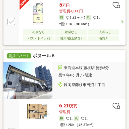
5
万円
管理費4,500円
なし(2ヶ月)
なし
2
2階 / 1K（30.8m
）
礼金なし
敷金なし
一人暮らし
バス・トイレ別
駐車場(近隣含)
南向き
ボヌールＫ
賃貸アパート
東海道本線 藤枝駅 徒歩5分
築28年6ヶ月 / 2階建
静岡県藤枝市田沼１丁目
6.20
万円
管理費-
なし
なし
2
1階 / 2DK（46.37m
）