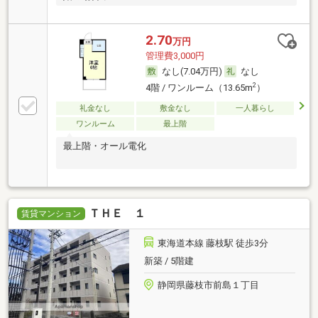
2.70
万円
管理費3,000円
なし(7.04万円)
なし
2
4階 / ワンルーム（13.65m
）
礼金なし
敷金なし
一人暮らし
ワンルーム
最上階
最上階・オール電化
ＴＨＥ １
賃貸マンション
東海道本線 藤枝駅 徒歩3分
新築 / 5階建
静岡県藤枝市前島１丁目