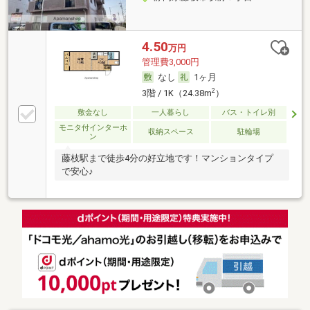
4.50
万円
管理費3,000円
なし
1ヶ月
2
3階 / 1K（24.38m
）
敷金なし
一人暮らし
バス・トイレ別
モニタ付インターホ
収納スペース
駐輪場
ン
藤枝駅まで徒歩4分の好立地です！マンションタイプ
で安心♪