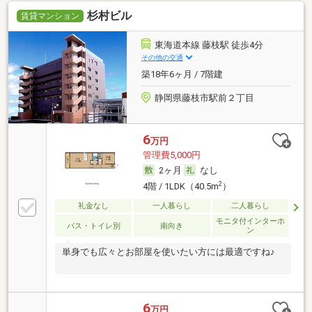
杉村ビル
賃貸マンション
東海道本線 藤枝駅 徒歩4分
その他の交通
築18年6ヶ月 / 7階建
静岡県藤枝市駅前２丁目
6
万円
管理費5,000円
2ヶ月
なし
2
4階 / 1LDK（40.5m
）
礼金なし
一人暮らし
二人暮らし
モニタ付インターホ
バス・トイレ別
南向き
ン
単身でも広々とお部屋を使いたい方には最適ですね♪
6
万円