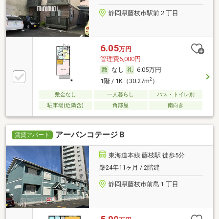
静岡県藤枝市駅前２丁目
6.05
万円
管理費6,000円
なし
6.05万円
2
1階 / 1K（30.27m
）
敷金なし
一人暮らし
バス・トイレ別
駐車場(近隣含)
角部屋
南向き
アーバンコテージＢ
賃貸アパート
東海道本線 藤枝駅 徒歩5分
築24年11ヶ月 / 2階建
静岡県藤枝市前島１丁目