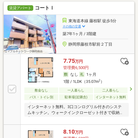
コートＩ
賃貸アパート
東海道本線 藤枝駅 徒歩5分
その他の交通
築7年1ヶ月 / 3階建
静岡県藤枝市駅前２丁目
7.75
万円
管理費6,500円
なし
1ヶ月
2
1階 / 1LDK（35.07m
）
敷金なし
一人暮らし
二人暮らし
バス・トイレ別
駐車場(近隣含)
インターネット無料
インターネット無料。3口コンログリル付きのシステ
ムキッチン。ウォークインクローゼット付きで収納豊
富。
8.10
万円