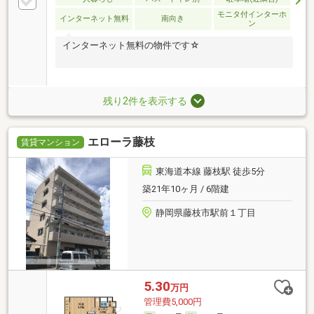
モニタ付インターホ
インターネット無料
南向き
ン
インターネット無料の物件です☆
残り2件を表示する
エローラ藤枝
賃貸マンション
東海道本線 藤枝駅 徒歩5分
築21年10ヶ月 / 6階建
静岡県藤枝市駅前１丁目
5.30
万円
管理費5,000円