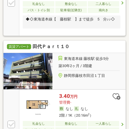
礼金なし
敷金なし
二人暮らし
バス・トイレ別
駐車場(近隣含)
南向き
◆◇東海道本線【 藤枝駅 】まで徒歩 5 分♪♪◇
田代Ｐａｒｔ１０
賃貸アパート
東海道本線 藤枝駅 徒歩5分
築30年2ヶ月 / 3階建
静岡県藤枝市田沼１丁目
3.40
万円
管理費-
なし
なし
2
2階 / 1K（20.16m
）
礼金なし
敷金なし
一人暮らし