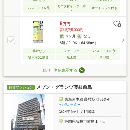
モニタ付インターホ
バス・トイレ別
オートロック付き
ン
8
万円
管理費5,000円
3ヶ月
なし
2
6階 / 3LDK（64.98m
）
礼金なし
ファミリー
バス・トイレ別
駐車場(近隣含)
最上階
角部屋
残り1件を表示する
メゾン・グランツ藤枝前島
賃貸マンション
東海道本線 藤枝駅 徒歩3分
その他の交通
築24年6ヶ月 / 14階建
静岡県藤枝市前島１丁目