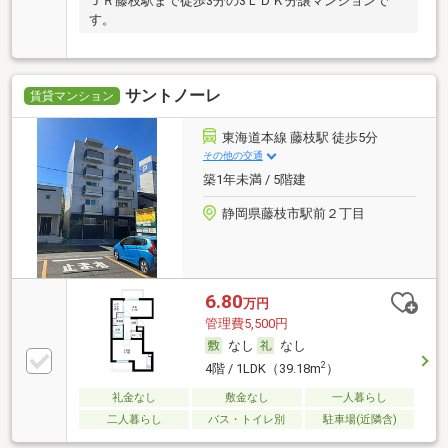
ＪＲ藤枝駅まで徒歩3分の3ＬＤＫ分譲マンションで
す。
サントノーレ
賃貸マンション
東海道本線 藤枝駅 徒歩5分
その他の交通
築1年未満 / 5階建
静岡県藤枝市駅前２丁目
6.80
万円
管理費5,500円
なし
なし
2
4階 / 1LDK（39.18m
）
礼金なし
敷金なし
一人暮らし
二人暮らし
バス・トイレ別
駐車場(近隣含)