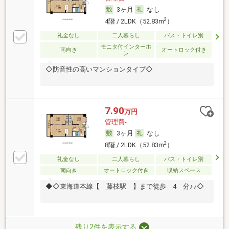
3ヶ月
なし
2
4階 / 2LDK（52.83m
）
礼金なし
二人暮らし
バス・トイレ別
モニタ付インターホ
南向き
オートロック付き
ン
◇防音性の高いマンションタイプ◇
7.90
万円
管理費-
3ヶ月
なし
2
8階 / 2LDK（52.83m
）
礼金なし
二人暮らし
バス・トイレ別
南向き
オートロック付き
収納スペース
◆◇東海道本線【 藤枝駅 】まで徒歩 4 分♪♪◇
残り2件を表示する