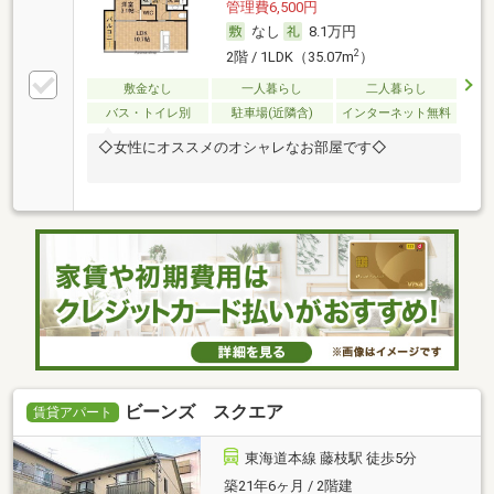
管理費6,500円
なし
8.1万円
2
2階 / 1LDK（35.07m
）
敷金なし
一人暮らし
二人暮らし
バス・トイレ別
駐車場(近隣含)
インターネット無料
◇女性にオススメのオシャレなお部屋です◇
ビーンズ スクエア
賃貸アパート
東海道本線 藤枝駅 徒歩5分
築21年6ヶ月 / 2階建