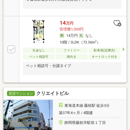
14
万円
管理費1,030円
14万円
なし
2
10階 / 3LDK（73.36m
）
礼金なし
ファミリー
駐車場(近隣含)
ペット相談可
南向き
オートロック付き
ペット相談可・分譲タイプ
クリエイトビル
賃貸マンション
東海道本線 藤枝駅 徒歩3分
築37年4ヶ月 / 4階建
静岡県藤枝市駅前１丁目