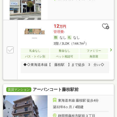
12
万円
管理費-
なし
なし
2
3階 / 3LDK（144.7m
）
礼金なし
敷金なし
ファミリー
バス・トイレ別
ペット相談可
角部屋
◆◇東海道本線【 藤枝駅 】まで徒歩 3 分♪♪◇
アーバンコート藤枝駅前
賃貸マンション
東海道本線 藤枝駅 徒歩4分
築32年6ヶ月 / 4階建
静岡県藤枝市駅前３丁目