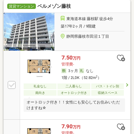
ベルメゾン藤枝
賃貸マンション
東海道本線 藤枝駅 徒歩4分
築17年2ヶ月 / 9階建
静岡県藤枝市田沼１丁目
7.50
万円
管理費-
3ヶ月
なし
2
1階 / 2LDK（52.82m
）
礼金なし
二人暮らし
バス・トイレ別
南向き
オートロック付き
収納スペース
オートロック付き！！女性にも安心してお住みいただ
けますね☆
7.90
万円
管理費-