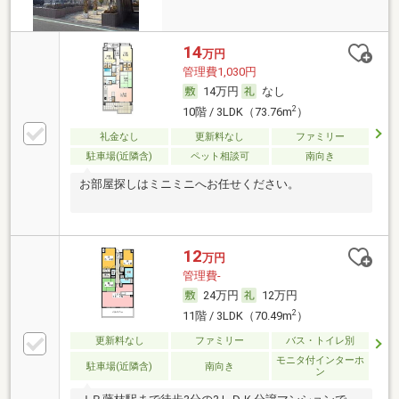
14
万円
管理費1,030円
14万円
なし
2
10階 / 3LDK（73.76m
）
礼金なし
更新料なし
ファミリー
駐車場(近隣含)
ペット相談可
南向き
お部屋探しはミニミニへお任せください。
12
万円
管理費-
24万円
12万円
2
11階 / 3LDK（70.49m
）
更新料なし
ファミリー
バス・トイレ別
モニタ付インターホ
駐車場(近隣含)
南向き
ン