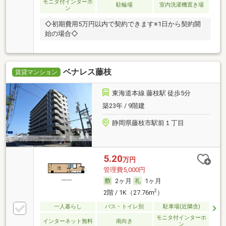
モニタ付インターホ
駐輪場
室内洗濯機置き場
ン
◇初期費用5万円以内で契約できます※1日から契約開
始の場合◇
ベナレス藤枝
賃貸マンション
東海道本線 藤枝駅 徒歩5分
築23年 / 9階建
静岡県藤枝市駅前１丁目
5.20
万円
管理費5,000円
2ヶ月
1ヶ月
2
2階 / 1K（27.76m
）
一人暮らし
バス・トイレ別
駐車場(近隣含)
モニタ付インターホ
インターネット無料
南向き
ン