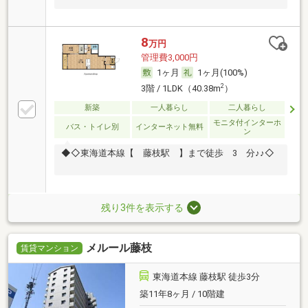
8
万円
管理費3,000円
1ヶ月
1ヶ月(100%)
2
3階 / 1LDK（40.38m
）
新築
一人暮らし
二人暮らし
モニタ付インターホ
バス・トイレ別
インターネット無料
ン
◆◇東海道本線【 藤枝駅 】まで徒歩 3 分♪♪◇
残り3件を表示する
メルール藤枝
賃貸マンション
東海道本線 藤枝駅 徒歩3分
築11年8ヶ月 / 10階建