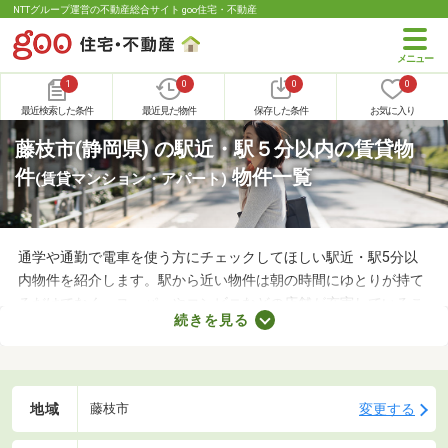
NTTグループ運営の不動産総合サイト goo住宅・不動産
1
0
0
0
最近検索した条件
最近見た物件
保存した条件
お気に入り
藤枝市(静岡県) の駅近・駅５分以内の賃貸物
件
物件一覧
(賃貸マンション・アパート)
通学や通勤で電車を使う方にチェックしてほしい駅近・駅5分以
内物件を紹介します。駅から近い物件は朝の時間にゆとりが持て
るだけでなく、スーパーやコンビニなどの店舗が充実しているこ
続きを見る
とも魅力。物件数も多いので、間取りや家賃などから自由に選べ
ます。理想の駅近物件を見つけて、快適な生活をスタートしまし
ょう。
地域
変更する
藤枝市