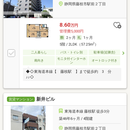
静岡県藤枝市駅前２丁目
8.60
万円
管理費5,000円
2ヶ月
1ヶ月
2
5階 / 2LDK（57.25m
）
二人暮らし
バス・トイレ別
駐車場(近隣含)
モニタ付インターホ
南向き
オートロック付き
ン
◆◇東海道本線【 藤枝駅 】まで徒歩約 3 分
♪♪◇
新井ビル
賃貸マンション
東海道本線 藤枝駅 徒歩3分
築46年6ヶ月 / 4階建
静岡県藤枝市駅前２丁目