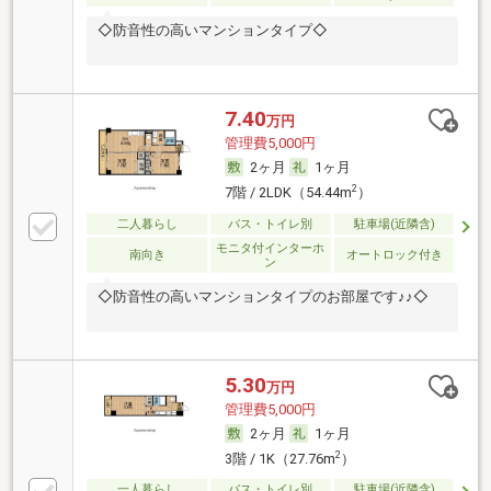
◇防音性の高いマンションタイプ◇
7.40
万円
管理費5,000円
2ヶ月
1ヶ月
2
7階 / 2LDK（54.44m
）
二人暮らし
バス・トイレ別
駐車場(近隣含)
モニタ付インターホ
南向き
オートロック付き
ン
◇防音性の高いマンションタイプのお部屋です♪♪◇
5.30
万円
管理費5,000円
2ヶ月
1ヶ月
2
3階 / 1K（27.76m
）
一人暮らし
バス・トイレ別
駐車場(近隣含)