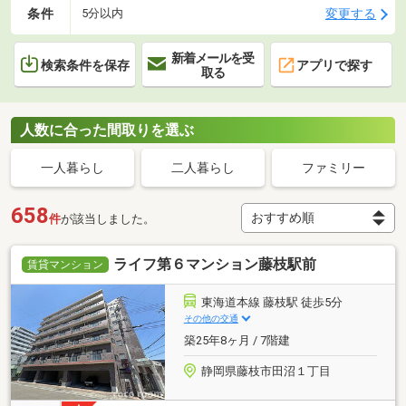
条件
変更する
5分以内
新着メールを受
検索条件を保存
アプリで探す
取る
人数に合った間取りを選ぶ
一人暮らし
二人暮らし
ファミリー
658
件
が該当しました。
ライフ第６マンション藤枝駅前
賃貸マンション
東海道本線 藤枝駅 徒歩5分
その他の交通
築25年8ヶ月 / 7階建
静岡県藤枝市田沼１丁目