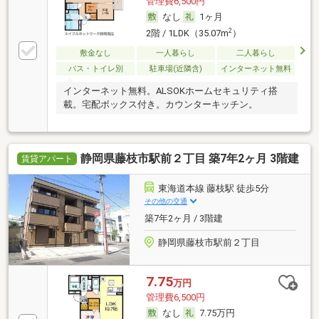
管理費6,500円
なし
1ヶ月
2
2階 / 1LDK（35.07m
）
敷金なし
一人暮らし
二人暮らし
バス・トイレ別
駐車場(近隣含)
インターネット無料
インターネット無料。ALSOKホームセキュリティ搭
載。宅配ボックス付き。カウンターキッチン。
静岡県藤枝市駅前２丁目 築7年2ヶ月 3階建
賃貸アパート
東海道本線 藤枝駅 徒歩5分
その他の交通
築7年2ヶ月 / 3階建
静岡県藤枝市駅前２丁目
7.75
万円
管理費6,500円
なし
7.75万円