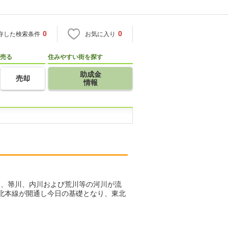
0
0
存した検索条件
お気に入り
売る
住みやすい街を探す
助成金
売却
情報
は、箒川、内川および荒川等の河川が流
北本線が開通し今日の基礎となり、東北