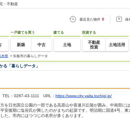
住宅・不動産
0
最近見た物件
保
一戸建てを買う
建てる
投資する
不動産
古
新築
中古
土地
土地活用
投資
栃木県
>
矢板市の暮らしデータ
つかる「暮らしデータ」
：0287-43-1111 URL：
https://www.city.yaita.tochigi.jp/
三方を日光国立公園の一部である高原山や喜連川丘陵が囲み、中南部に
平安後期に塩谷氏が興したのがまちの起源です。明治期に国道4号、東
ました。市内にはつつじの名所が多くあります。