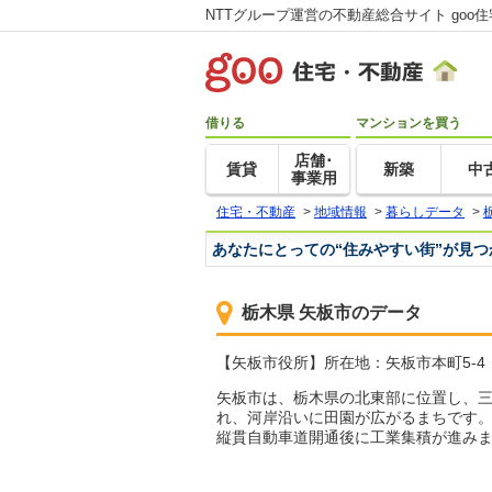
NTTグループ運営の不動産総合サイト goo
借りる
マンションを買う
店舗･
賃貸
新築
中
事業用
住宅・不動産
>
地域情報
>
暮らしデータ
>
あなたにとっての“住みやすい街”が見
栃木県 矢板市のデータ
【矢板市役所】所在地：矢板市本町5-4 TEL
矢板市は、栃木県の北東部に位置し、
れ、河岸沿いに田園が広がるまちです。
縦貫自動車道開通後に工業集積が進み