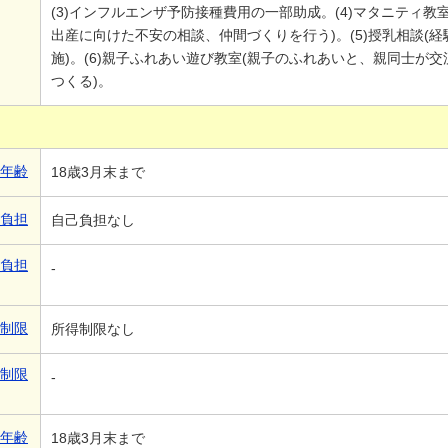
(3)インフルエンザ予防接種費用の一部助成。(4)マタニティ
出産に向けた不安の相談、仲間づくりを行う)。(5)授乳相談(
施)。(6)親子ふれあい遊び教室(親子のふれあいと、親同士が
つくる)。
象年齢
18歳3月末まで
己負担
自己負担なし
己負担
-
得制限
所得制限なし
得制限
-
象年齢
18歳3月末まで