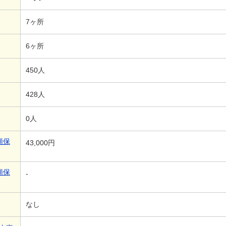
7ヶ所
6ヶ所
450人
428人
0人
額保
43,000円
額保
-
なし