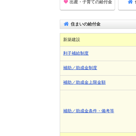
出産・子育ての給付金
住まいの給付金
新築建設
利子補給制度
補助／助成金制度
補助／助成金上限金額
補助／助成金条件・備考等