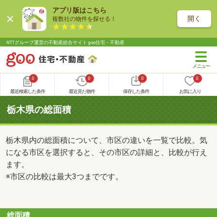
アプリ版はこちら
開く
複数社の物件を探せる！
NTTグループ運営の不動産総合サイト goo住宅・不動産
0
0
0
0
最近検索した条件
最近見た物件
保存した条件
お気に入り
栃木県の総面積
栃木県内の総面積について、市区の違いを一覧で比較。気
になる市区を選択すると、その市区の詳細と、比較が行え
ます。
※市区の比較は最大3つまでです。
総面積