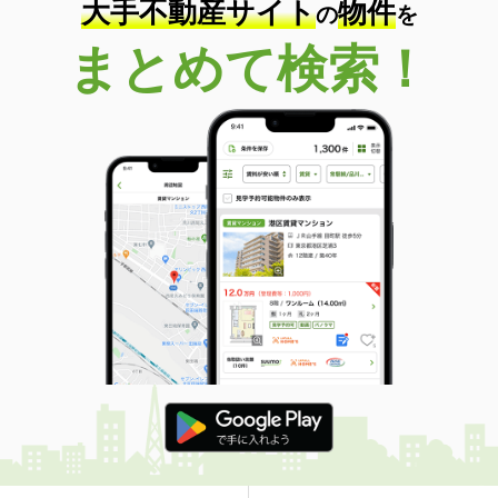
大手不動産サイト
物件
の
を
まとめて検索！