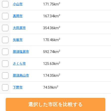
2
171.75km
小山市
2
167.34km
真岡市
2
354.36km
大田原市
2
170.46km
矢板市
2
592.74km
那須塩原市
2
125.63km
さくら市
2
174.35km
那須烏山市
2
74.59km
下野市
選択した市区を比較する