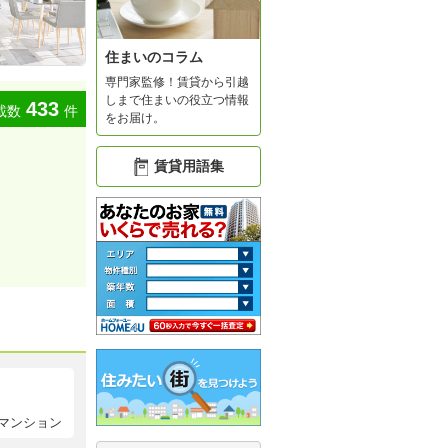
住まいのコラム
専門家監修！賃貸から引越
しまで住まいの役立つ情報
433
載数
件
をお届け。
賃貸用語集
マンション