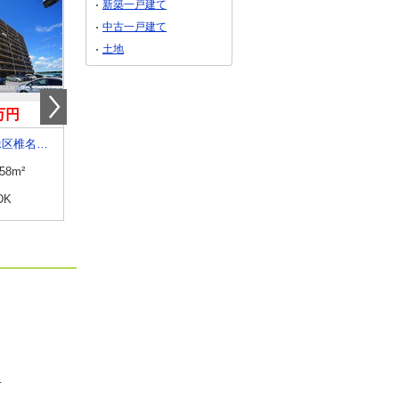
新築一戸建て
中古一戸建て
土地
0万円
3,888万円
2,188万円
千葉県千葉市緑区椎名崎町
千葉県習志野市東習志野２
千葉県習志野市東習志
.58m²
専有面積
86.56m²
専有面積
63.84m²
DK
間取り
4LDK
間取り
3LDK
町