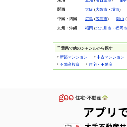
東海
愛知
(
名古屋市
)
静
関西
大阪
(
大阪市
・
堺市
)
中国・四国
広島
(
広島市
)
岡山
(
九州・沖縄
福岡
(
北九州市
・
福岡
千葉県で他のジャンルから探す
新築マンション
中古マンション
不動産投資
住宅・不動産