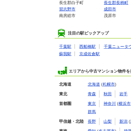
長生郡白子町
長生郡長柄町
習志野市
成田市
南房総市
茂原市
注目の駅ピックアップ
千葉駅
西船橋駅
千葉ニュータ
蘇我駅
京成佐倉駅
エリアから中古マンション物件を
北海道
北海道
(
札幌市
)
東北
青森
秋田
岩手
首都圏
東京
神奈川
(
横浜市
群馬
甲信越・北陸
長野
山梨
新潟
(