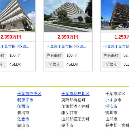
2,390万円
2,390万円
1,25
千葉県千葉市稲毛区轟町５
千葉県千葉市稲毛区轟町５
面積
106m²
専有面積
106m²
専有面積
62
り
4SLDK
間取り
4SLDK
間取り
3L
千葉市中央区
千葉市花見川区
千葉市緑区
我孫子市
夷隅郡御宿町
いすみ市
印西市
印旛郡酒々井町
浦安市
勝浦市
鎌ケ谷市
鴨川市
佐倉市
山武郡横芝光町
山武市
館山市
銚子市
長生郡一宮