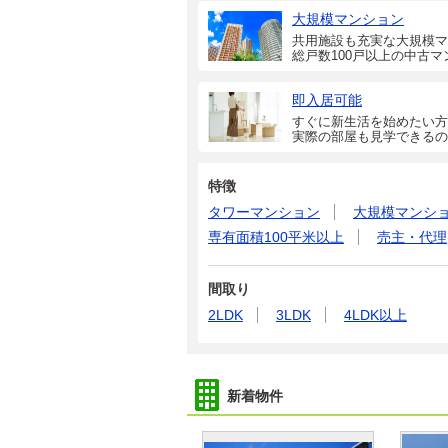
大規模マンション
共用施設も充実な大規模マ
総戸数100戸以上の中古マ
即入居可能
すぐに新生活を始めたい方
実際の部屋も見学できるの
特徴
タワーマンション
大規模マンシ
専有面積100平米以上
売主・代理
間取り
2LDK
3LDK
4LDK以上
新着物件