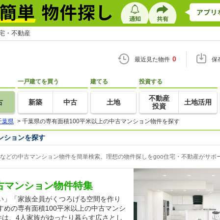
住宅・不動産
0
最近見た物件
保
一戸建てを買う
建てる
投資する
不動産
古
新築
中古
土地
土地活用
投資
千葉県
>
千葉県の専有面積100平米以上の中古マンション物件を探す
ンションを探す
ンなどの中古マンション物件を簡単検索。理想の物件探しをgoo住宅・不動産がサポ
中古マンション物件特集
い」「家族全員がくつろげる空間を作り
めの専有面積100平米以上の中古マンシ
件は、4人家族がゆったり暮らす広さとし