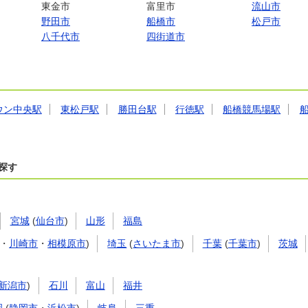
東金市
富里市
流山市
野田市
船橋市
松戸市
八千代市
四街道市
ウン中央駅
東松戸駅
勝田台駅
行徳駅
船橋競馬場駅
探す
宮城
(
仙台市
)
山形
福島
・
川崎市
・
相模原市
)
埼玉
(
さいたま市
)
千葉
(
千葉市
)
茨城
新潟市
)
石川
富山
福井