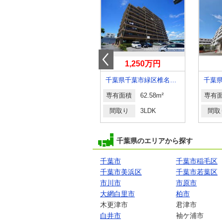
1,190万円
1,250万円
千葉県市原市姉崎
千葉県千葉市緑区椎名崎町
専有面積
77.3m²
専有面積
62.58m²
専有
間取り
3LDK
間取り
3LDK
間取
千葉県のエリアから探す
千葉市
千葉市稲毛区
千葉市美浜区
千葉市若葉区
市川市
市原市
大網白里市
柏市
木更津市
君津市
白井市
袖ケ浦市