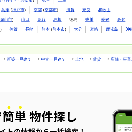
岡
(
静岡市
・
浜松市
)
岐阜
三重
兵庫
(
神戸市
)
京都
(
京都市
)
滋賀
奈良
和歌山
岡山市
)
山口
鳥取
島根
徳島
香川
愛媛
高知
市
)
佐賀
長崎
熊本
(
熊本市
)
大分
宮崎
鹿児島
沖
新築一戸建て
中古一戸建て
土地
賃貸
店舗・事業