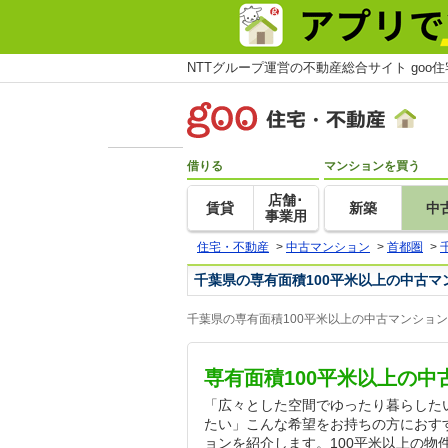
NTTグループ運営の不動産総合サイト goo
借りる
マンションを買う
店舗･
賃貸
新築
中
事業用
住宅・不動産
>
中古マンション
>
首都圏
>
千葉県の専有面積100平米以上の中古マ
千葉県の専有面積100平米以上の中古マンショ
専有面積100平米以上の
「広々とした空間でゆったり暮らした
たい」こんな希望をお持ちの方におすす
ョンを紹介します。100平米以上の物