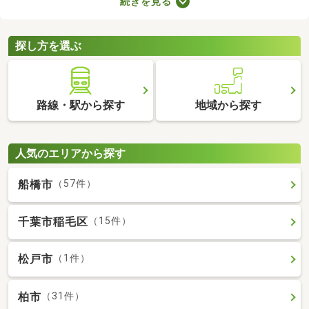
続きを見る
なります。複数の物件を比較したうえで、希望にあうお部屋を見
つけることが大切です。ここで中古のタワーマンションを紹介し
ますので、物件の特徴を見比べてみましょう。
探し方を選ぶ
路線・駅から探す
地域から探す
人気のエリアから探す
船橋市
（57件）
千葉市稲毛区
（15件）
松戸市
（1件）
柏市
（31件）