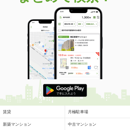
価 格
2,398万円
住 所
千葉県船橋市飯山満町２丁目
専有面積
84.55m²
間取り
3LDK
千葉県船橋市前原西２丁目
価 格
2,490万円
住 所
千葉県船橋市前原西２丁目
専有面積
68.76m²
間取り
2LDK
千葉県船橋市二子町
価 格
3,080万円
住 所
千葉県船橋市二子町
専有面積
59.15m²
間取り
2LDK
賃貸
月極駐車場
千葉県船橋市本町４丁目
新築マンション
中古マンション