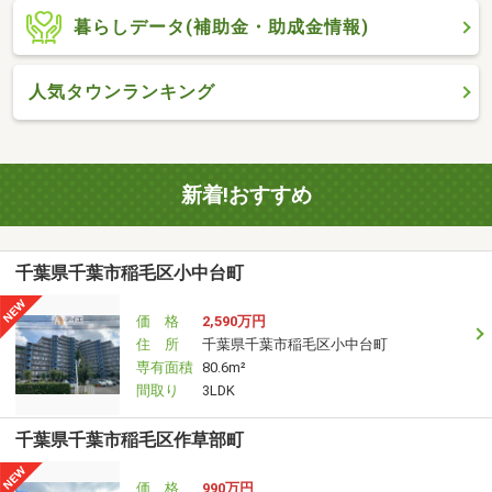
暮らしデータ(補助金・助成金情報)
人気タウンランキング
新着!おすすめ
千葉県千葉市稲毛区小中台町
価 格
2,590万円
住 所
千葉県千葉市稲毛区小中台町
専有面積
80.6m²
間取り
3LDK
千葉県千葉市稲毛区作草部町
価 格
990万円