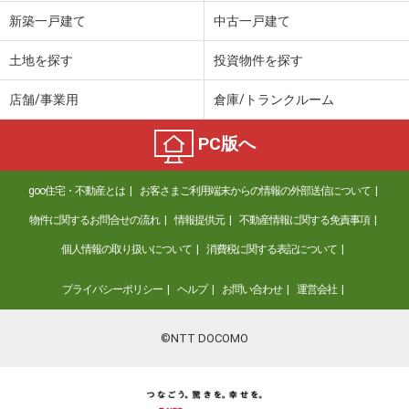
価 格
6,498万円
新築一戸建て
中古一戸建て
住 所
千葉県船橋市本町４丁目
専有面積
58.57m²
土地を探す
投資物件を探す
間取り
2LDK
店舗/事業用
倉庫/トランクルーム
千葉県習志野市東習志野２丁目
PC版へ
価 格
3,888万円
住 所
千葉県習志野市東習志野２丁目
goo住宅・不動産とは
お客さまご利用端末からの情報の外部送信について
専有面積
86.5m²
間取り
4LDK
物件に関するお問合せの流れ
情報提供元
不動産情報に関する免責事項
個人情報の取り扱いについて
消費税に関する表記について
千葉県習志野市東習志野２丁目
プライバシーポリシー
ヘルプ
お問い合わせ
運営会社
価 格
3,888万円
住 所
千葉県習志野市東習志野２丁目
専有面積
86.56m²
©NTT DOCOMO
間取り
4LDK
千葉県習志野市泉町３丁目