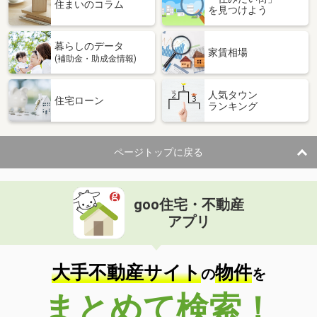
価 格
2,398万円
住まいのコラム
を見つけよう
住 所
千葉県松戸市新松戸６
専有面積
75.22m²
暮らしのデータ
間取り
3LDK
家賃相場
(補助金・助成金情報)
千葉県船橋市本中山３
人気タウン
住宅ローン
ランキング
価 格
5,490万円
住 所
千葉県船橋市本中山３
専有面積
91.97m²
ページトップに戻る
間取り
4LDK
千葉県船橋市飯山満町２丁目
goo住宅・不動産
価 格
2,398万円
アプリ
住 所
千葉県船橋市飯山満町２丁目
専有面積
84.5m²
間取り
3LDK
大手不動産サイト
物件
の
を
千葉県船橋市飯山満町２丁目
まとめて検索！