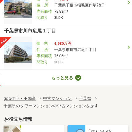
住 所
千葉県千葉市稲毛区作草部町
専有面積
78.83m²
間取り
3LDK
千葉県市川市広尾１丁目
価 格
4,980万円
住 所
千葉県市川市広尾１丁目
専有面積
75.06m²
間取り
3LDK
千葉県市川市福栄４丁目
もっと見る
価 格
2,488万円
住 所
千葉県市川市福栄４丁目
goo住宅・不動産
中古マンション
千葉県
専有面積
58.2m²
千葉県のタワーマンションの中古マンションを探す
間取り
2LDK
お役立ち情報
千葉県松戸市新松戸６
「住みたい街」