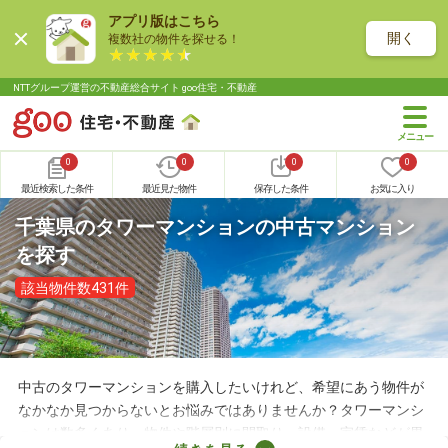
アプリ版はこちら
開く
複数社の物件を探せる！
NTTグループ運営の不動産総合サイト goo住宅・不動産
0
0
0
0
最近検索した条件
最近見た物件
保存した条件
お気に入り
千葉県のタワーマンションの中古マンション
を探す
該当物件数431件
中古のタワーマンションを購入したいけれど、希望にあう物件が
なかなか見つからないとお悩みではありませんか？タワーマンシ
ョンは数多くあり、物件や階層別に間取り・設備・家賃などが異