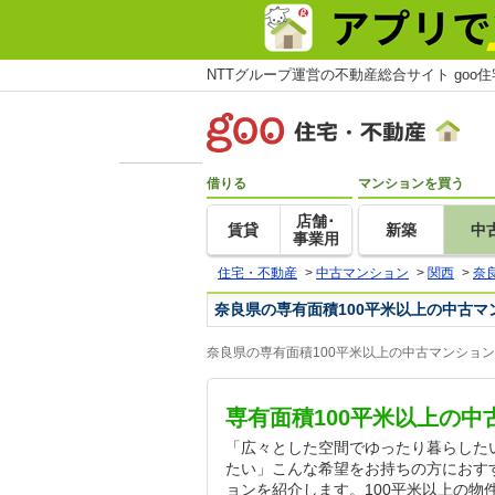
NTTグループ運営の不動産総合サイト goo
借りる
マンションを買う
店舗･
賃貸
新築
中
事業用
住宅・不動産
>
中古マンション
>
関西
>
奈
奈良県の専有面積100平米以上の中古マ
奈良県の専有面積100平米以上の中古マンショ
専有面積100平米以上の
「広々とした空間でゆったり暮らした
たい」こんな希望をお持ちの方におすす
ョンを紹介します。100平米以上の物