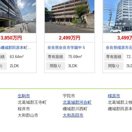
3,850万円
2,499万円
3,49
奈良県磯城郡田原本町幸町
奈良県奈良市学園中５
奈良県橿原市
面積
63.64m²
専有面積
75.69m²
専有面積
72
り
2LDK
間取り
3LDK
間取り
3L
生駒市
宇陀市
橿原市
北葛城郡王寺町
北葛城郡河合町
北葛城郡上
桜井市
磯城郡川西町
磯城郡田原
大和郡山市
大和高田市