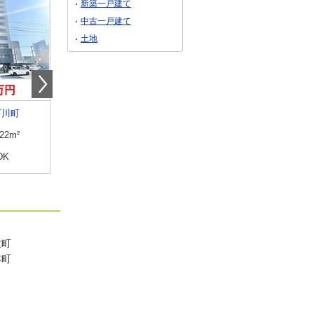
新築一戸建て
中古一戸建て
土地
9万円
4,980万円
490万円
石川町
奈良県奈良市西新在家町
奈良県大和高田市大字
.22m²
専有面積
75.78m²
専有面積
57.96m²
DK
間取り
3LDK
間取り
3LDK
牧町
本町