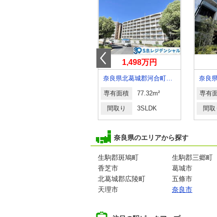
2,790万円
1,498万円
奈良県奈良市三条大宮町
奈良県北葛城郡河合町大字城内
専有面積
77.4m²
専有面積
77.32m²
専有
間取り
3LDK
間取り
3SLDK
間取
奈良県のエリアから探す
生駒郡斑鳩町
生駒郡三郷町
香芝市
葛城市
北葛城郡広陵町
五條市
天理市
奈良市