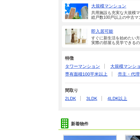
大規模マンション
共用施設も充実な大規模マ
総戸数100戸以上の中古マ
即入居可能
すぐに新生活を始めたい方
実際の部屋も見学できるの
特徴
タワーマンション
大規模マンシ
専有面積100平米以上
売主・代理
間取り
2LDK
3LDK
4LDK以上
新着物件