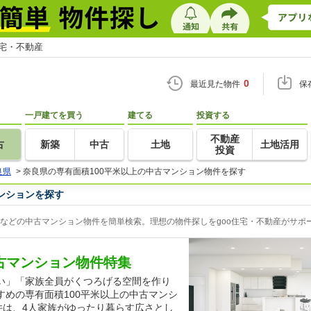
住宅・不動産
0
最近見た物件
保
一戸建てを買う
建てる
投資する
不動産
古
新築
中古
土地
土地活用
投資
良県
>
奈良県の専有面積100平米以上の中古マンション物件を探す
ンションを探す
ンなどの中古マンション物件を簡単検索。理想の物件探しをgoo住宅・不動産がサポ
中古マンション物件特集
い」「家族全員がくつろげる空間を作り
めの専有面積100平米以上の中古マンシ
件は、4人家族がゆったり暮らす広さとし