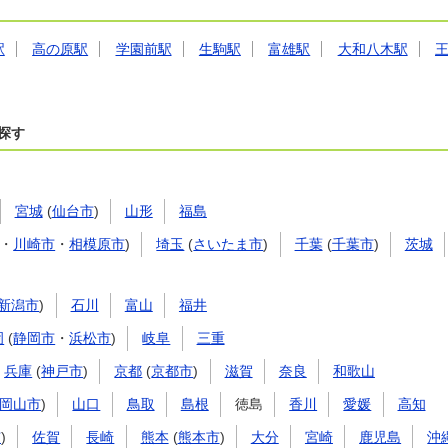
駅
高の原駅
学園前駅
生駒駅
富雄駅
大和八木駅
探す
宮城
(
仙台市
)
山形
福島
・
川崎市
・
相模原市
)
埼玉
(
さいたま市
)
千葉
(
千葉市
)
茨城
新潟市
)
石川
富山
福井
岡
(
静岡市
・
浜松市
)
岐阜
三重
兵庫
(
神戸市
)
京都
(
京都市
)
滋賀
奈良
和歌山
岡山市
)
山口
鳥取
島根
徳島
香川
愛媛
高知
市
)
佐賀
長崎
熊本
(
熊本市
)
大分
宮崎
鹿児島
沖