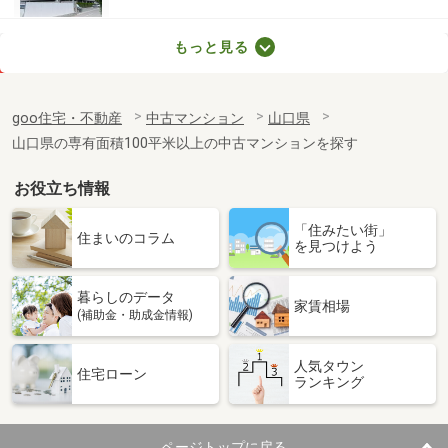
山口県周南市大字徳山
もっと見る
価 格
1,698万円
住 所
山口県周南市大字徳山
goo住宅・不動産
中古マンション
山口県
専有面積
83.7m²
山口県の専有面積100平米以上の中古マンションを探す
間取り
4LDK
お役立ち情報
山口県宇部市琴芝町２
「住みたい街」
価 格
2,280万円
住まいのコラム
を見つけよう
住 所
山口県宇部市琴芝町２
専有面積
74.54m²
暮らしのデータ
間取り
3LDK
家賃相場
(補助金・助成金情報)
山口県周南市遠石３
人気タウン
住宅ローン
ランキング
価 格
2,090万円
住 所
山口県周南市遠石３
専有面積
84.43m²
ページトップに戻る