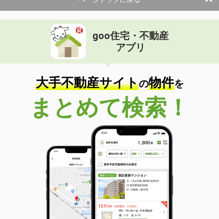
間取り
4LDK
山口県周南市糀町１
goo住宅・不動産
価 格
998万円
アプリ
住 所
山口県周南市糀町１
専有面積
51.03m²
間取り
2LDK
大手不動産サイト
物件
の
を
山口県周南市慶万町
まとめて検索！
価 格
2,690万円
住 所
山口県周南市慶万町
専有面積
79.49m²
間取り
4LDK
山口県周南市桜木１
価 格
2,690万円
住 所
山口県周南市桜木１
専有面積
69.16m²