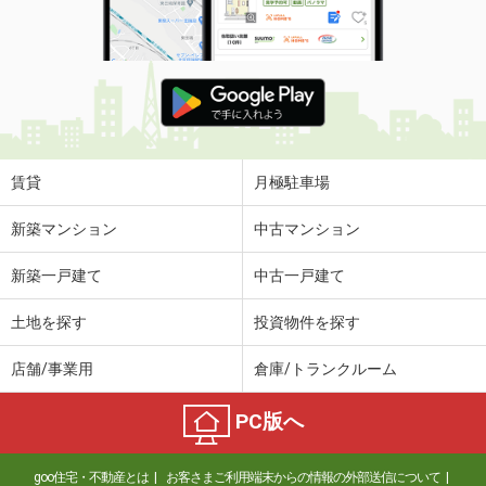
間取り
3LDK
山口県周南市千代田町
価 格
1,898万円
住 所
山口県周南市千代田町
専有面積
67.23m²
間取り
3LDK
賃貸
月極駐車場
山口県下関市幡生宮の下町
新築マンション
中古マンション
価 格
2,698万円
新築一戸建て
中古一戸建て
住 所
山口県下関市幡生宮の下町
専有面積
96.15m²
土地を探す
投資物件を探す
間取り
4LDK
店舗/事業用
倉庫/トランクルーム
山口県宇部市東新川町
PC版へ
価 格
200万円
住 所
山口県宇部市東新川町
goo住宅・不動産とは
お客さまご利用端末からの情報の外部送信について
専有面積
18.82m²