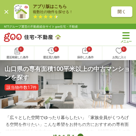
アプリ版はこちら
開く
複数社の物件を探せる！
NTTグループ運営の不動産総合サイト goo住宅・不動産
0
0
0
0
最近検索した条件
最近見た物件
保存した条件
お気に入り
山口県の専有面積100平米以上の中古マンショ
ンを探す
該当物件数17件
「広々とした空間でゆったり暮らしたい」「家族全員がくつろげ
る空間を作りたい」こんな希望をお持ちの方におすすめの専有面
積100平米以上の中古マンションを紹介します。100平米以上の物