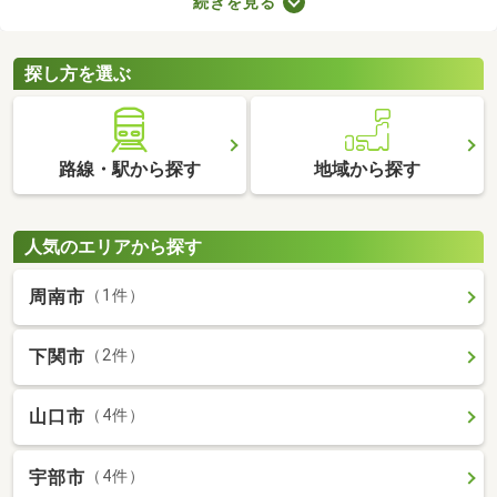
続きを見る
件は、4人家族がゆったり暮らす広さとして最適。立地や物件設
備、間取りに応じて予算が変わるので、複数の物件を見比べてみ
てくださいね。
探し方を選ぶ
路線・駅から探す
地域から探す
人気のエリアから探す
周南市
（1件）
下関市
（2件）
山口市
（4件）
宇部市
（4件）