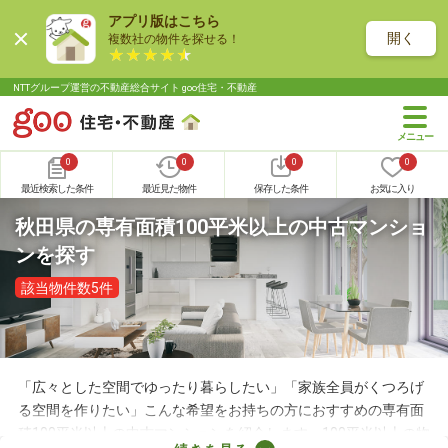
アプリ版はこちら
開く
複数社の物件を探せる！
NTTグループ運営の不動産総合サイト goo住宅・不動産
0
0
0
0
最近検索した条件
最近見た物件
保存した条件
お気に入り
秋田県の専有面積100平米以上の中古マンショ
ンを探す
該当物件数5件
「広々とした空間でゆったり暮らしたい」「家族全員がくつろげ
る空間を作りたい」こんな希望をお持ちの方におすすめの専有面
積100平米以上の中古マンションを紹介します。100平米以上の物