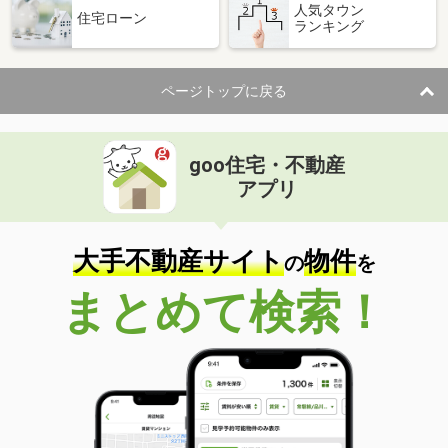
人気タウン
住宅ローン
ランキング
ページトップに戻る
goo住宅・不動産
アプリ
大手不動産サイト
物件
の
を
まとめて検索！