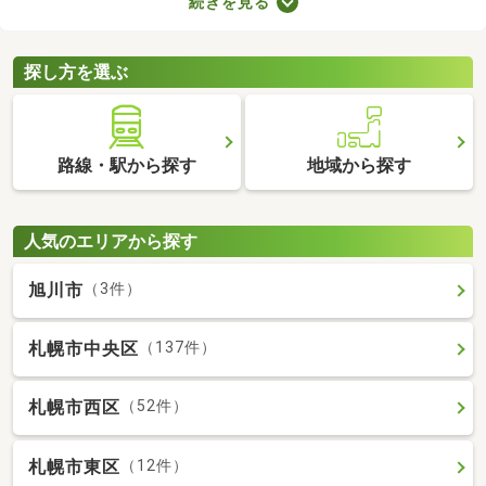
続きを見る
件は、4人家族がゆったり暮らす広さとして最適。立地や物件設
備、間取りに応じて予算が変わるので、複数の物件を見比べてみ
てくださいね。
探し方を選ぶ
路線・駅から探す
地域から探す
人気のエリアから探す
旭川市
（3件）
札幌市中央区
（137件）
札幌市西区
（52件）
札幌市東区
（12件）