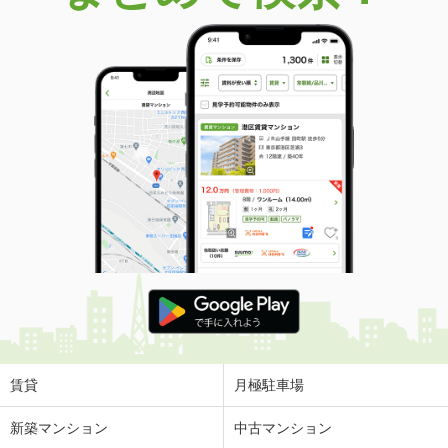
価 格
3,749万円
住 所
北海道札幌市中央区南十五条西１３
専有面積
95.3m²
間取り
4LDK
北海道札幌市中央区南十三条西１
価 格
3,890万円
住 所
北海道札幌市中央区南十三条西１
専有面積
74.85m²
間取り
3LDK
北海道札幌市南区川沿十七条１
価 格
485万円
住 所
北海道札幌市南区川沿十七条１
専有面積
91.13m²
間取り
4LDK
賃貸
月極駐車場
北海道札幌市東区北十九条東２
新築マンション
中古マンション