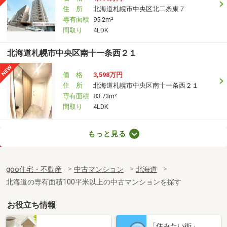
住 所
北海道札幌市中央区北二条東７
専有面積
95.2m²
間取り
4LDK
北海道札幌市中央区南十一条西２１
価 格
3,598万円
住 所
北海道札幌市中央区南十一条西２１
専有面積
83.73m²
間取り
4LDK
北海道札幌市中央区南十三条西１０
もっと見る
価 格
1,790万円
住 所
北海道札幌市中央区南十三条西１０
goo住宅・不動産
中古マンション
北海道
専有面積
67.53m²
北海道の専有面積100平米以上の中古マンションを探す
間取り
2LDK
お役立ち情報
北海道札幌市中央区南二十一条西８
「住みたい街」