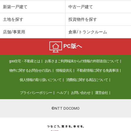
価 格
330万円
新築一戸建て
中古一戸建て
住 所
北海道札幌市東区北十九条東２
専有面積
21.49m²
土地を探す
投資物件を探す
間取り
ワンルーム
店舗/事業用
倉庫/トランクルーム
北海道札幌市東区北八条東１９
PC版へ
価 格
1,450万円
住 所
北海道札幌市東区北八条東１９
goo住宅・不動産とは
お客さまご利用端末からの情報の外部送信について
専有面積
66.07m²
間取り
3LDK
物件に関するお問合せの流れ
情報提供元
不動産情報に関する免責事項
個人情報の取り扱いについて
消費税に関する表記について
北海道札幌市豊平区平岸一条６
プライバシーポリシー
ヘルプ
お問い合わせ
運営会社
価 格
3,380万円
住 所
北海道札幌市豊平区平岸一条６
専有面積
64.14m²
©NTT DOCOMO
間取り
2LDK
北海道札幌市豊平区月寒中央通３