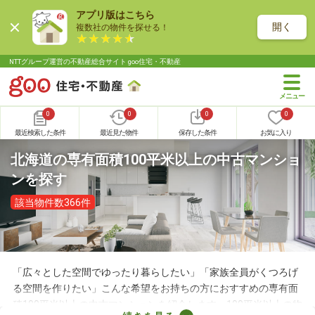
アプリ版はこちら
開く
複数社の物件を探せる！
NTTグループ運営の不動産総合サイト goo住宅・不動産
0
0
0
0
最近検索した条件
最近見た物件
保存した条件
お気に入り
北海道の専有面積100平米以上の中古マンショ
ンを探す
該当物件数366件
「広々とした空間でゆったり暮らしたい」「家族全員がくつろげ
る空間を作りたい」こんな希望をお持ちの方におすすめの専有面
積100平米以上の中古マンションを紹介します。100平米以上の物