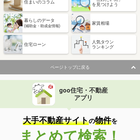
価 格
3,480万円
住まいのコラム
を見つけよう
住 所
北海道札幌市中央区南二十一条西８
専有面積
79.25m²
暮らしのデータ
間取り
3LDK
家賃相場
(補助金・助成金情報)
北海道札幌市中央区南二十一条西８
人気タウン
住宅ローン
ランキング
価 格
3,480万円
住 所
北海道札幌市中央区南二十一条西８
専有面積
79.25m²
ページトップに戻る
間取り
3LDK
北海道札幌市中央区北六条西２７
goo住宅・不動産
価 格
1,780万円
アプリ
住 所
北海道札幌市中央区北六条西２７
専有面積
61.08m²
間取り
2LDK
大手不動産サイト
物件
の
を
北海道札幌市中央区南十五条西１３
まとめて検索！