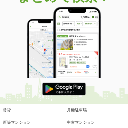
神奈川県藤沢市大庭
価 格
2,299万円
住 所
神奈川県藤沢市大庭
専有面積
72.9m²
間取り
2LDK
神奈川県藤沢市善行坂２丁目
価 格
2,480万円
住 所
神奈川県藤沢市善行坂２丁目
専有面積
55m²
間取り
2LDK
神奈川県横浜市旭区さちが丘
価 格
2,280万円
住 所
神奈川県横浜市旭区さちが丘
賃貸
月極駐車場
専有面積
60.27m²
間取り
3LDK
新築マンション
中古マンション