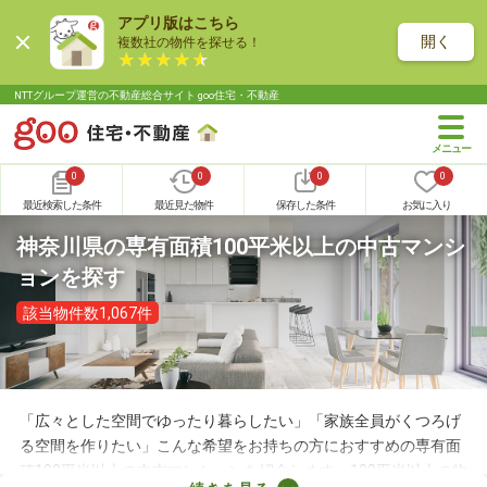
アプリ版はこちら
開く
複数社の物件を探せる！
NTTグループ運営の不動産総合サイト goo住宅・不動産
0
0
0
0
最近検索した条件
最近見た物件
保存した条件
お気に入り
神奈川県の専有面積100平米以上の中古マンシ
ョンを探す
該当物件数1,067件
「広々とした空間でゆったり暮らしたい」「家族全員がくつろげ
る空間を作りたい」こんな希望をお持ちの方におすすめの専有面
積100平米以上の中古マンションを紹介します。100平米以上の物