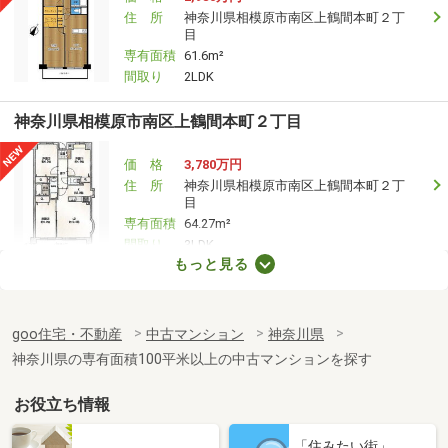
住 所
神奈川県相模原市南区上鶴間本町２丁
目
専有面積
61.6m²
間取り
2LDK
神奈川県相模原市南区上鶴間本町２丁目
価 格
3,780万円
住 所
神奈川県相模原市南区上鶴間本町２丁
目
専有面積
64.27m²
間取り
3LDK
もっと見る
神奈川県横浜市神奈川区栄町
価 格
9,900万円
goo住宅・不動産
中古マンション
神奈川県
住 所
神奈川県横浜市神奈川区栄町
神奈川県の専有面積100平米以上の中古マンションを探す
専有面積
65.72m²
間取り
3LDK
お役立ち情報
神奈川県横須賀市大滝町２丁目
「住みたい街」