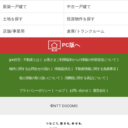
神奈川県川崎市宮前区水沢２丁目
新築一戸建て
中古一戸建て
価 格
4,148万円
土地を探す
投資物件を探す
住 所
神奈川県川崎市宮前区水沢２丁目
専有面積
80.62m²
店舗/事業用
倉庫/トランクルーム
間取り
3LDK
PC版へ
神奈川県川崎市宮前区犬蔵２丁目
価 格
7,598万円
goo住宅・不動産とは
お客さまご利用端末からの情報の外部送信について
住 所
神奈川県川崎市宮前区犬蔵２丁目
物件に関するお問合せの流れ
情報提供元
不動産情報に関する免責事項
専有面積
76.55m²
間取り
3LDK
個人情報の取り扱いについて
消費税に関する表記について
神奈川県横浜市旭区白根３丁目
プライバシーポリシー
ヘルプ
お問い合わせ
運営会社
価 格
1,720万円
©NTT DOCOMO
住 所
神奈川県横浜市旭区白根３丁目
専有面積
61.08m²
間取り
3LDK