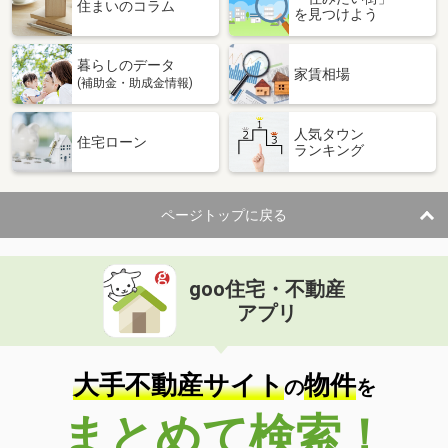
住まいのコラム
を見つけよう
価 格
8,280万円
住 所
神奈川県横須賀市大滝町２丁目
暮らしのデータ
家賃相場
専有面積
72.66m²
(補助金・助成金情報)
間取り
2LDK
人気タウン
住宅ローン
神奈川県相模原市南区相模大野６丁目
ランキング
価 格
2,580万円
住 所
神奈川県相模原市南区相模大野６丁目
ページトップに戻る
専有面積
55.07m²
間取り
3DK
goo住宅・不動産
神奈川県横浜市中区日ノ出町１
アプリ
価 格
6,750万円
住 所
神奈川県横浜市中区日ノ出町１
大手不動産サイト
物件
専有面積
52.35m²
の
を
間取り
1LDK
まとめて検索！