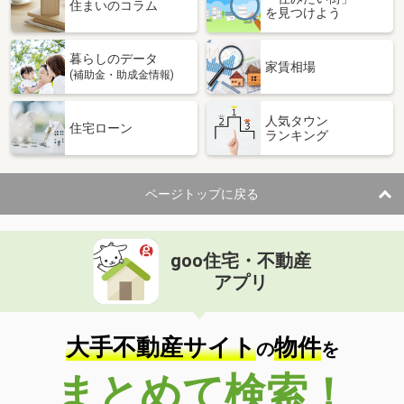
価 格
2,390万円
住まいのコラム
を見つけよう
住 所
千葉県千葉市稲毛区小仲台８丁目
専有面積
75.18m²
暮らしのデータ
間取り
3LDK
家賃相場
(補助金・助成金情報)
千葉県千葉市中央区新宿２
人気タウン
住宅ローン
ランキング
価 格
5,180万円
住 所
千葉県千葉市中央区新宿２
専有面積
75.62m²
ページトップに戻る
間取り
3LDK
千葉県千葉市中央区中央港１
goo住宅・不動産
価 格
4,290万円
アプリ
住 所
千葉県千葉市中央区中央港１
専有面積
67.89m²
間取り
3LDK
大手不動産サイト
物件
の
を
千葉県千葉市中央区東千葉２
まとめて検索！