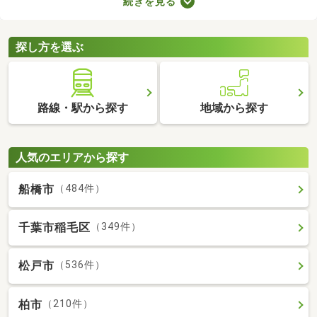
続きを見る
などのメリットがあります。豊かな生活を実現するポイントが備
わっているので、物件の特徴や間取りを確認したうえで、購入を
ご検討してみてくださいね。
探し方を選ぶ
路線・駅から探す
地域から探す
人気のエリアから探す
船橋市
（484件）
千葉市稲毛区
（349件）
松戸市
（536件）
柏市
（210件）