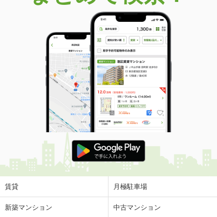
価 格
2,090万円
住 所
千葉県千葉市中央区東千葉２
専有面積
75.11m²
間取り
3LDK
千葉県千葉市中央区東千葉２
価 格
2,090万円
住 所
千葉県千葉市中央区東千葉２
専有面積
75.11m²
間取り
3LDK
千葉県千葉市中央区青葉町
価 格
2,180万円
住 所
千葉県千葉市中央区青葉町
専有面積
95.91m²
間取り
3LDK
賃貸
月極駐車場
千葉県千葉市中央区青葉町
新築マンション
中古マンション