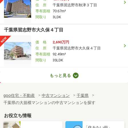
住 所
千葉県習志野市秋津３丁目
専有面積
70.67m²
間取り
3LDK
千葉県習志野市大久保４丁目
価 格
2,690万円
住 所
千葉県習志野市大久保４丁目
専有面積
92.49m²
間取り
3SLDK
千葉県千葉市稲毛区弥生町
もっと見る
価 格
4,680万円
住 所
千葉県千葉市稲毛区弥生町
goo住宅・不動産
中古マンション
千葉県
専有面積
72.38m²
千葉県の大規模マンションの中古マンションを探す
間取り
2LDK
お役立ち情報
千葉県千葉市稲毛区小仲台８丁目
「住みたい街」