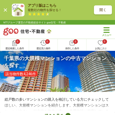
アプリ版はこちら
開く
複数社の物件を探せる！
NTTグループ運営の不動産総合サイト goo住宅・不動産
0
0
0
0
最近検索した条件
最近見た物件
保存した条件
お気に入り
千葉県の大規模マンションの中古マンション
を探す
該当物件数4,246件
総戸数の多いマンションの購入を検討している方にチェックして
ほしい、大規模マンションを紹介します。大規模マンションはス
ケールが大きい・好立地な物件が多い・共用施設が充実している