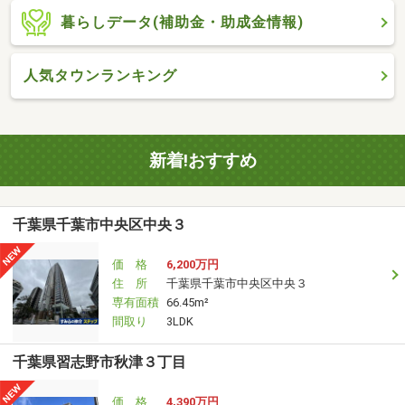
暮らしデータ(補助金・助成金情報)
人気タウンランキング
新着!おすすめ
千葉県千葉市中央区中央３
価 格
6,200万円
住 所
千葉県千葉市中央区中央３
専有面積
66.45m²
間取り
3LDK
千葉県習志野市秋津３丁目
価 格
4,390万円