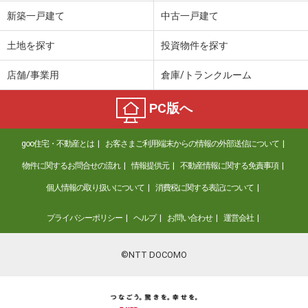
価 格
2,180万円
新築一戸建て
中古一戸建て
住 所
千葉県千葉市中央区青葉町
専有面積
95.91m²
土地を探す
投資物件を探す
間取り
3LDK
店舗/事業用
倉庫/トランクルーム
千葉県柏市花野井
PC版へ
価 格
4,499万円
住 所
千葉県柏市花野井
goo住宅・不動産とは
お客さまご利用端末からの情報の外部送信について
専有面積
71m²
間取り
3LDK
物件に関するお問合せの流れ
情報提供元
不動産情報に関する免責事項
個人情報の取り扱いについて
消費税に関する表記について
千葉県流山市加２丁目
プライバシーポリシー
ヘルプ
お問い合わせ
運営会社
価 格
5,790万円
住 所
千葉県流山市加２丁目
専有面積
75.3m²
©NTT DOCOMO
間取り
3LDK
千葉県流山市加２丁目