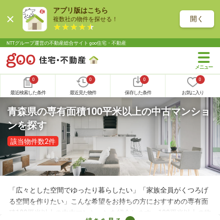
アプリ版はこちら
開く
複数社の物件を探せる！
NTTグループ運営の不動産総合サイト goo住宅・不動産
0
0
0
0
最近検索した条件
最近見た物件
保存した条件
お気に入り
青森県の専有面積100平米以上の中古マンショ
ンを探す
該当物件数2件
「広々とした空間でゆったり暮らしたい」「家族全員がくつろげ
る空間を作りたい」こんな希望をお持ちの方におすすめの専有面
積100平米以上の中古マンションを紹介します。100平米以上の物