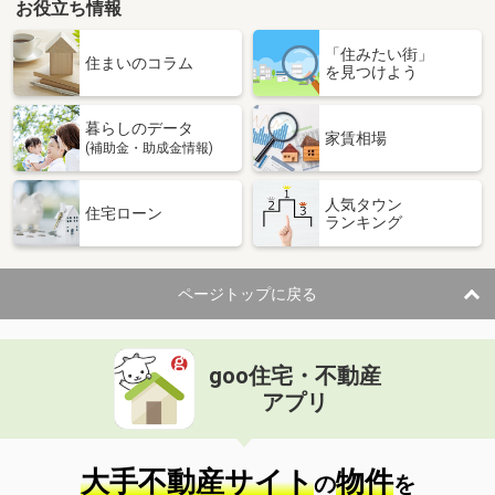
お役立ち情報
「住みたい街」
住まいのコラム
を見つけよう
暮らしのデータ
家賃相場
(補助金・助成金情報)
人気タウン
住宅ローン
ランキング
ページトップに戻る
goo住宅・不動産
アプリ
大手不動産サイト
物件
の
を