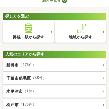
続きを見る
が多くても、お部屋の数が多ければ生活空間をしっかり分けられ
ますよ。設備が整っていればさらに生活の充実度が上がるため、
間取りや設備、購入費用などをチェックしてみてくださいね。
探し方を選ぶ
路線・駅から探す
地域から探す
人気のエリアから探す
船橋市
（276件）
千葉市稲毛区
（65件）
木更津市
（1件）
松戸市
（175件）