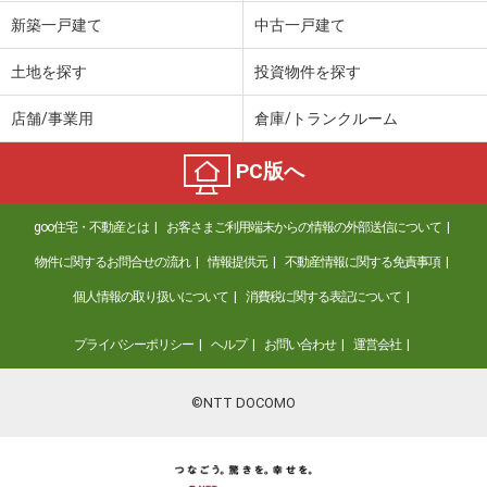
価 格
4,680万円
新築一戸建て
中古一戸建て
住 所
千葉県千葉市稲毛区弥生町
専有面積
72.38m²
土地を探す
投資物件を探す
間取り
2LDK
店舗/事業用
倉庫/トランクルーム
千葉県千葉市稲毛区弥生町
PC版へ
価 格
4,680万円
住 所
千葉県千葉市稲毛区弥生町
goo住宅・不動産とは
お客さまご利用端末からの情報の外部送信について
専有面積
70.9m²
間取り
2SLDK
物件に関するお問合せの流れ
情報提供元
不動産情報に関する免責事項
個人情報の取り扱いについて
消費税に関する表記について
千葉県習志野市袖ケ浦１
プライバシーポリシー
ヘルプ
お問い合わせ
運営会社
価 格
2,290万円
住 所
千葉県習志野市袖ケ浦１
専有面積
77.1m²
©NTT DOCOMO
間取り
3LDK
千葉県習志野市東習志野２