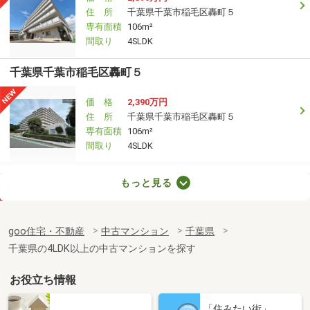
住 所
千葉県千葉市稲毛区轟町５
専有面積
106m²
間取り
4SLDK
千葉県千葉市稲毛区轟町５
価 格
2,390万円
住 所
千葉県千葉市稲毛区轟町５
専有面積
106m²
間取り
4SLDK
千葉県千葉市緑区椎名崎町
もっと見る
価 格
1,250万円
住 所
千葉県千葉市緑区椎名崎町
goo住宅・不動産
中古マンション
千葉県
専有面積
62.58m²
千葉県の4LDK以上の中古マンションを探す
間取り
3LDK
お役立ち情報
千葉県習志野市東習志野２
「住みたい街」