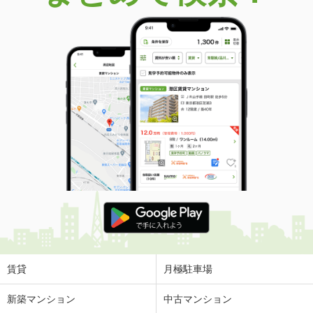
価 格
1,590万円
住 所
千葉県習志野市谷津３
専有面積
68.82m²
間取り
3LDK
千葉県習志野市谷津３
価 格
2,488万円
住 所
千葉県習志野市谷津３
専有面積
84.12m²
間取り
3LDK
千葉県習志野市谷津４
価 格
2,690万円
住 所
千葉県習志野市谷津４
専有面積
61.9m²
間取り
2LDK
賃貸
月極駐車場
千葉県千葉市稲毛区弥生町
新築マンション
中古マンション