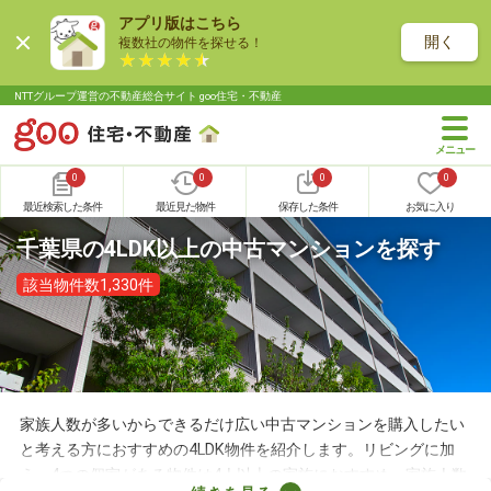
アプリ版はこちら
開く
複数社の物件を探せる！
NTTグループ運営の不動産総合サイト goo住宅・不動産
0
0
0
0
最近検索した条件
最近見た物件
保存した条件
お気に入り
千葉県の4LDK以上の中古マンションを探す
該当物件数1,330件
家族人数が多いからできるだけ広い中古マンションを購入したい
と考える方におすすめの4LDK物件を紹介します。リビングに加
え、4つの個室がある物件は4人以上の家族におすすめ。家族人数