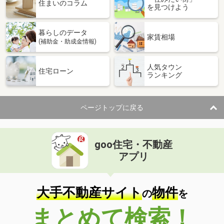
価 格
3,888万円
住まいのコラム
を見つけよう
住 所
千葉県習志野市東習志野２
専有面積
86.56m²
暮らしのデータ
間取り
4LDK
家賃相場
(補助金・助成金情報)
千葉県習志野市東習志野３
人気タウン
住宅ローン
ランキング
価 格
2,188万円
住 所
千葉県習志野市東習志野３
専有面積
63.84m²
ページトップに戻る
間取り
3LDK
千葉県習志野市谷津３
goo住宅・不動産
価 格
3,890万円
アプリ
住 所
千葉県習志野市谷津３
専有面積
90.22m²
間取り
3LDK
大手不動産サイト
物件
の
を
千葉県習志野市谷津３
まとめて検索！