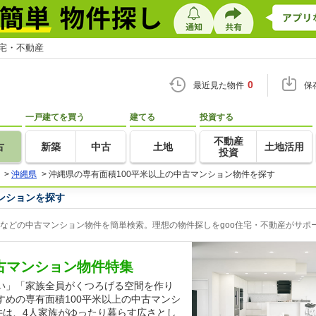
住宅・不動産
0
最近見た物件
保
一戸建てを買う
建てる
投資する
不動産
古
新築
中古
土地
土地活用
投資
>
沖縄県
>
沖縄県の専有面積100平米以上の中古マンション物件を探す
ンションを探す
ンなどの中古マンション物件を簡単検索。理想の物件探しをgoo住宅・不動産がサポ
中古マンション物件特集
い」「家族全員がくつろげる空間を作り
めの専有面積100平米以上の中古マンシ
件は、4人家族がゆったり暮らす広さとし