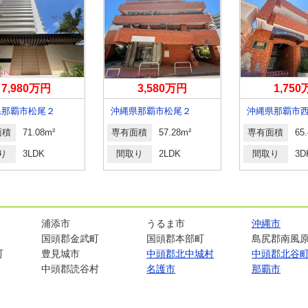
7,980万円
3,580万円
1,75
県那覇市松尾２
沖縄県那覇市松尾２
沖縄県那覇市
面積
71.08m²
専有面積
57.28m²
専有面積
65
り
3LDK
間取り
2LDK
間取り
3D
浦添市
うるま市
沖縄市
国頭郡金武町
国頭郡本部町
島尻郡南風
町
豊見城市
中頭郡北中城村
中頭郡北谷
中頭郡読谷村
名護市
那覇市