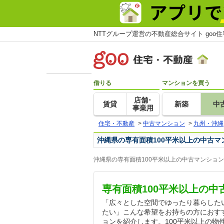
NTTグループ運営の不動産総合サイト goo
借りる
マンションを買う
店舗･
賃貸
新築
中
事業用
住宅・不動産
>
中古マンション
>
九州・沖縄
沖縄県の専有面積100平米以上の中古マ
沖縄県の専有面積100平米以上の中古マンショ
専有面積100平米以上の
「広々とした空間でゆったり暮らした
たい」こんな希望をお持ちの方におすす
ョンを紹介します。100平米以上の物