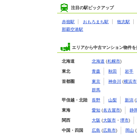
注目の駅ピックアップ
赤嶺駅
おもろまち駅
牧志駅
那覇空港駅
エリアから中古マンション物件を
北海道
北海道
(
札幌市
)
東北
青森
秋田
岩手
首都圏
東京
神奈川
(
横浜市
群馬
甲信越・北陸
長野
山梨
新潟
(
東海
愛知
(
名古屋市
)
静
関西
大阪
(
大阪市
・
堺市
)
中国・四国
広島
(
広島市
)
岡山
(