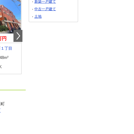
新築一戸建て
中古一戸建て
土地
0万円
3,380万円
3,690万円
西１丁目
沖縄県那覇市繁多川５
沖縄県那覇市識名３丁
.48m²
専有面積
96.84m²
専有面積
61.13m²
K
間取り
4LDK
間取り
3LDK
原町
町