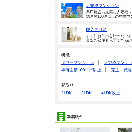
大規模マンション
共用施設も充実な大規模マ
総戸数100戸以上の中古マ
即入居可能
すぐに新生活を始めたい方
実際の部屋も見学できるの
特徴
タワーマンション
大規模マンシ
専有面積100平米以上
売主・代理
間取り
2LDK
3LDK
4LDK以上
新着物件