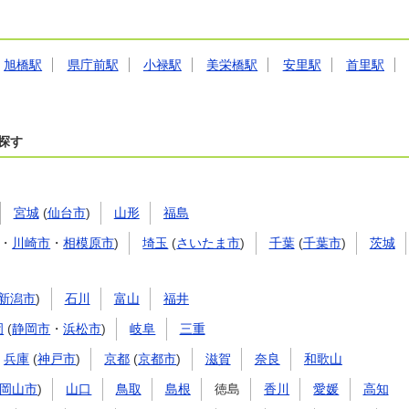
旭橋駅
県庁前駅
小禄駅
美栄橋駅
安里駅
首里駅
探す
宮城
(
仙台市
)
山形
福島
・
川崎市
・
相模原市
)
埼玉
(
さいたま市
)
千葉
(
千葉市
)
茨城
新潟市
)
石川
富山
福井
岡
(
静岡市
・
浜松市
)
岐阜
三重
兵庫
(
神戸市
)
京都
(
京都市
)
滋賀
奈良
和歌山
岡山市
)
山口
鳥取
島根
徳島
香川
愛媛
高知