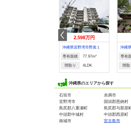
2,980万円
2,598万円
沖縄県浦添市宮城６丁目
沖縄県宜野湾市野嵩１
沖縄
専有面積
66.15m²
専有面積
77.97m²
専有
間取り
3LDK
間取り
4LDK
間取
沖縄県のエリアから探す
石垣市
糸満市
宜野湾市
国頭郡恩納村
島尻郡八重瀬町
島尻郡与那原
中頭郡中城村
中頭郡西原町
南城市
宮古島市