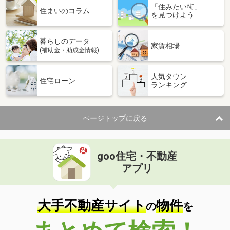
「住みたい街」
価 格
800万円
住まいのコラム
を見つけよう
住 所
群馬県吾妻郡草津町大字草津
専有面積
54m²
暮らしのデータ
間取り
2LDK
家賃相場
(補助金・助成金情報)
群馬県高崎市並榎町
人気タウン
住宅ローン
ランキング
価 格
1,490万円
住 所
群馬県高崎市並榎町
専有面積
67m²
ページトップに戻る
間取り
3LDK
群馬県前橋市南町１
goo住宅・不動産
価 格
2,090万円
アプリ
住 所
群馬県前橋市南町１
専有面積
74.28m²
間取り
3LDK
大手不動産サイト
物件
の
を
群馬県前橋市南町１