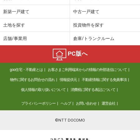
価 格
1,290万円
新築一戸建て
中古一戸建て
住 所
群馬県前橋市大手町２
専有面積
61.76m²
土地を探す
投資物件を探す
間取り
2LDK
店舗/事業用
倉庫/トランクルーム
群馬県前橋市本町１
PC版へ
価 格
2,790万円
住 所
群馬県前橋市本町１
goo住宅・不動産とは
お客さまご利用端末からの情報の外部送信について
専有面積
74.65m²
間取り
3LDK
物件に関するお問合せの流れ
情報提供元
不動産情報に関する免責事項
個人情報の取り扱いについて
消費税に関する表記について
群馬県前橋市日吉町４
プライバシーポリシー
ヘルプ
お問い合わせ
運営会社
価 格
1,380万円
住 所
群馬県前橋市日吉町４
専有面積
71.81m²
©NTT DOCOMO
間取り
3LDK
群馬県高崎市並榎町