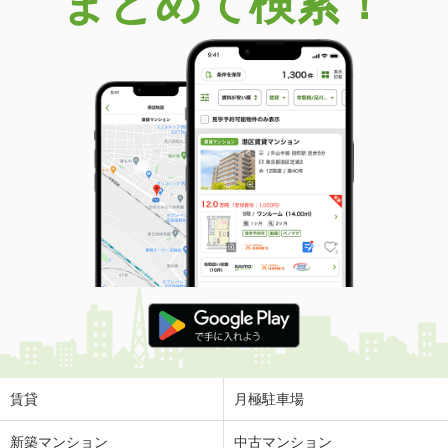
まとめて検索！
価 格
1,490万円
住 所
群馬県前橋市南町１
専有面積
61.5m²
間取り
3LDK
群馬県前橋市国領町１
価 格
1,790万円
住 所
群馬県前橋市国領町１
専有面積
89.5m²
間取り
3SLDK
群馬県前橋市古市町１丁目
価 格
310万円
住 所
群馬県前橋市古市町１丁目
専有面積
21.04m²
間取り
1K
賃貸
月極駐車場
群馬県前橋市大手町２
新築マンション
中古マンション