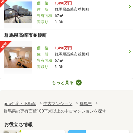
価 格
1,490万円
住 所
群馬県高崎市並榎町
専有面積
67m²
間取り
3LDK
群馬県高崎市並榎町
価 格
1,490万円
住 所
群馬県高崎市並榎町
専有面積
67m²
間取り
3LDK
群馬県高崎市宮元町
もっと見る
価 格
4,480万円
住 所
群馬県高崎市宮元町
goo住宅・不動産
中古マンション
群馬県
専有面積
60.35m²
群馬県の専有面積100平米以上の中古マンションを探す
間取り
2LDK
お役立ち情報
群馬県吾妻郡草津町大字草津