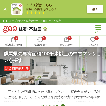
アプリ版はこちら
開く
複数社の物件を探せる！
NTTグループ運営の不動産総合サイト goo住宅・不動産
0
0
0
0
最近検索した条件
最近見た物件
保存した条件
お気に入り
群馬県の専有面積100平米以上の中古マンショ
ンを探す
該当物件数19件
「広々とした空間でゆったり暮らしたい」「家族全員がくつろげ
る空間を作りたい」こんな希望をお持ちの方におすすめの専有面
積100平米以上の中古マンションを紹介します。100平米以上の物