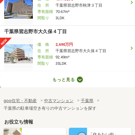
住 所
千葉県習志野市秋津３丁目
専有面積
70.67m²
間取り
3LDK
千葉県習志野市大久保４丁目
価 格
2,690万円
住 所
千葉県習志野市大久保４丁目
専有面積
92.49m²
間取り
3SLDK
千葉県千葉市稲毛区弥生町
もっと見る
価 格
4,680万円
住 所
千葉県千葉市稲毛区弥生町
goo住宅・不動産
中古マンション
千葉県
専有面積
72.38m²
千葉県の駐車場空き有りの中古マンションを探す
間取り
2LDK
お役立ち情報
千葉県千葉市稲毛区小仲台８丁目
「住みたい街」