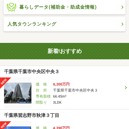
暮らしデータ(補助金・助成金情報)
人気タウンランキング
新着!おすすめ
千葉県千葉市中央区中央３
価 格
6,200万円
住 所
千葉県千葉市中央区中央３
専有面積
66.45m²
間取り
3LDK
千葉県習志野市秋津３丁目
価 格
4,390万円