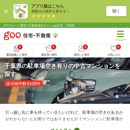
アプリ版はこちら
開く
複数社の物件を探せる！
NTTグループ運営の不動産総合サイト goo住宅・不動産
0
0
0
0
最近検索した条件
最近見た物件
保存した条件
お気に入り
千葉県の駐車場空き有りの中古マンションを
探す
該当物件数4,608件
引っ越し先に車を持っていきたいけれど、駐車場の空きがあるか
がわからないとお困りではありませんか？マンションに駐車場が
併設されていれば、車から自宅への移動が楽になります。暮らし