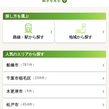
続きを見る
やすさに直結するポイントなので、購入前に必ず駐車場の空きが
あるかを確認しておきましょう。ここでは、駐車場の空きがある
中古マンションを紹介します。
探し方を選ぶ
路線・駅から探す
地域から探す
人気のエリアから探す
船橋市
（781件）
千葉市稲毛区
（258件）
木更津市
（9件）
松戸市
（454件）