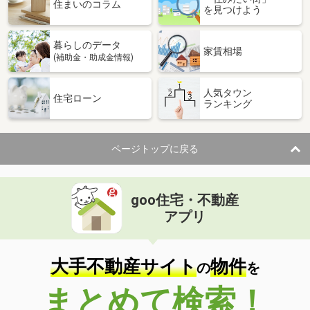
価 格
2,390万円
住まいのコラム
を見つけよう
住 所
千葉県千葉市稲毛区小仲台８丁目
専有面積
75.18m²
暮らしのデータ
間取り
3LDK
家賃相場
(補助金・助成金情報)
千葉県千葉市中央区新宿２
人気タウン
住宅ローン
ランキング
価 格
5,180万円
住 所
千葉県千葉市中央区新宿２
専有面積
75.62m²
ページトップに戻る
間取り
3LDK
千葉県千葉市中央区中央港１
goo住宅・不動産
価 格
4,290万円
アプリ
住 所
千葉県千葉市中央区中央港１
専有面積
67.89m²
間取り
3LDK
大手不動産サイト
物件
の
を
千葉県千葉市中央区東千葉２
まとめて検索！