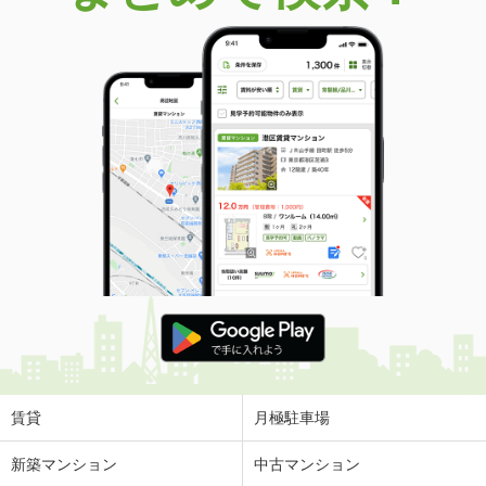
価 格
2,090万円
住 所
千葉県千葉市中央区東千葉２
専有面積
75.11m²
間取り
3LDK
千葉県千葉市中央区東千葉２
価 格
2,090万円
住 所
千葉県千葉市中央区東千葉２
専有面積
75.11m²
間取り
3LDK
千葉県千葉市中央区青葉町
価 格
2,180万円
住 所
千葉県千葉市中央区青葉町
専有面積
95.91m²
間取り
3LDK
賃貸
月極駐車場
千葉県千葉市中央区青葉町
新築マンション
中古マンション