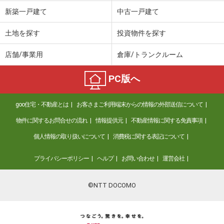
価 格
2,180万円
新築一戸建て
中古一戸建て
住 所
千葉県千葉市中央区青葉町
専有面積
95.91m²
土地を探す
投資物件を探す
間取り
3LDK
店舗/事業用
倉庫/トランクルーム
千葉県柏市花野井
PC版へ
価 格
4,499万円
住 所
千葉県柏市花野井
goo住宅・不動産とは
お客さまご利用端末からの情報の外部送信について
専有面積
71m²
間取り
3LDK
物件に関するお問合せの流れ
情報提供元
不動産情報に関する免責事項
個人情報の取り扱いについて
消費税に関する表記について
千葉県流山市加２丁目
プライバシーポリシー
ヘルプ
お問い合わせ
運営会社
価 格
5,790万円
住 所
千葉県流山市加２丁目
専有面積
75.3m²
©NTT DOCOMO
間取り
3LDK
千葉県流山市加２丁目