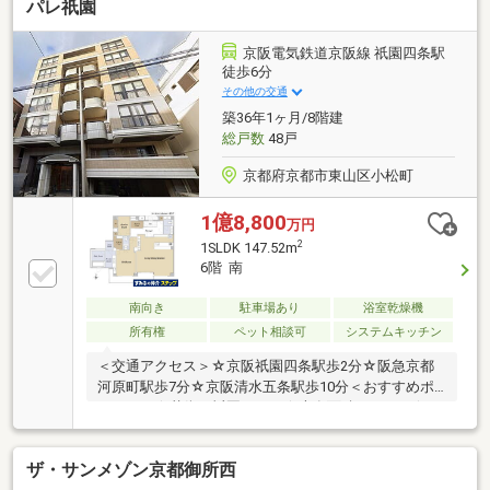
パレ祇園
ウォークインクローゼット・玄関周りをスッキリと収
納できるシューズインクローゼット・洗面室ダブルボ
ウル・専用サイクルポート・京福電気鉄道嵐山本線
京阪電気鉄道京阪線 祇園四条駅
「嵐電天神川」駅 徒歩2分・京都市営地下鉄東西線
徒歩6分
「太秦天神川」駅 徒歩3分
その他の交通
築36年1ヶ月/8階建
総戸数
48戸
京都府京都市東山区小松町
1億8,800
万円
2
1SLDK 147.52m
6階 南
南向き
駐車場あり
浴室乾燥機
所有権
ペット相談可
システムキッチン
＜交通アクセス＞☆京阪祇園四条駅歩2分☆阪急京都
河原町駅歩7分☆京阪清水五条駅歩10分＜おすすめポ
イント＞☆花街・祇園エリア☆専有面積147.52㎡☆6
階、南向き☆陽当り、眺望良好＜設備・仕様＞〇シュ
ーズインクローゼット〇ウォークインクローゼット〇
ザ・サンメゾン京都御所西
床暖房〇浄水器〇浴室暖房乾燥機〇ジャグジー〇サウ