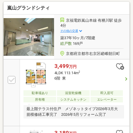
嵐山グランドシティ
京福電鉄嵐山本線 有栖川駅 徒歩
4分
その他の交通
築37年10ヶ月/7階建
総戸数
169戸
京都府京都市右京区嵯峨朝日町
3,499
万円
2
4LDK 113.14m
6階 東
駐車場あり
浴室乾燥機
即入居可
所有権
システムキッチン
エレベーター
最上階テラス付住戸 メゾネットタイプ2026年3月大
規模修繕工事完了 2026年5月リフォーム完了
3,180