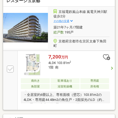
レスタージュ京都
京福電鉄嵐山本線 嵐電天神川駅
徒歩2分
その他の交通
築21年7ヶ月/7階建
総戸数
195戸
京都府京都市右京区太秦下角田
町
7,200
万円
2
4LDK 103.81m
1階 南
南向き
駐車場あり
専用庭
角部屋
浴室乾燥機
所有権
・全居室約6畳以上、専有面積（壁芯）103.81m2の
4LDK・専用庭44.48m2の角住戸・2面採光のLD（約
14.2畳）・和室（約6畳）の引戸を開放すれば、LDと
一体化した空間が広がります・L字型対面カウンター
キッチン（約5.2畳）・洋室（約7畳）に収納力のある