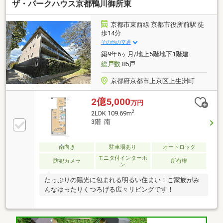
ザ・パークハウス京都鴨川御所東
京都市東西線 京都市役所前駅 徒
歩14分
その他の交通
築9年6ヶ月/地上5階地下1階建
総戸数
85戸
京都府京都市上京区上生洲町
2億5,000
万円
2
2LDK 109.69m
3階 南
南向き
駐車場あり
オートロック
モニタ付インターホ
防犯カメラ
所有権
ン
たっぷりの陽光に包まれる明るい住まい！ご家族がみ
んなゆったりくつろげる広々リビングです！