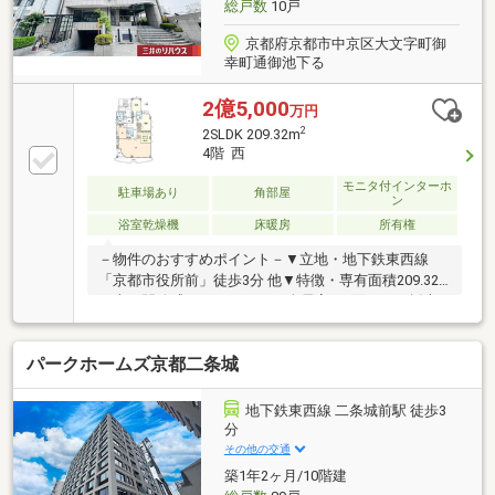
総戸数
10戸
京都府京都市中京区大文字町御
幸町通御池下る
2億5,000
万円
2
2SLDK 209.32m
4階 西
モニタ付インターホ
駐車場あり
角部屋
ン
浴室乾燥機
床暖房
所有権
－物件のおすすめポイント－▼立地・地下鉄東西線
「京都市役所前」徒歩3分 他▼特徴・専有面積209.32
平米、開放感のある2SLDK・全居室で2面からの採光
を確保・ゆったりとした広さの2WAYキッチン・WIC
等、全居室・廊下等に収納有・多用途に活用可能なサ
パークホームズ京都二条城
ービススペース・浴室にも窓があり、自然換気が可
能・東・西・北の3面にバルコニーを設置・室内丁寧
にお使いです▼設備・床暖房(LD)・食器洗乾燥機・浴
地下鉄東西線 二条城前駅 徒歩3
室乾燥機・トイレ・洗面化粧台2箇所・オートロック■
分
ご希望の住まい探しをお手伝いします
その他の交通
━━━━━・・・物件の詳細・ご相談はお気軽にお問
築1年2ヶ月/10階建
い合わせください。