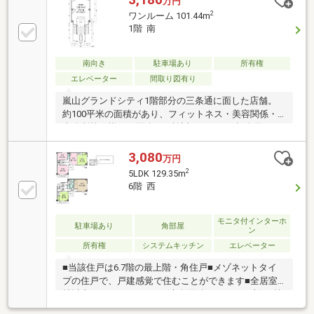
万円
2
ワンルーム 101.44m
1階 南
南向き
駐車場あり
所有権
エレベーター
間取り図有り
嵐山グランドシティ1階部分の三条通に面した店舗。
約100平米の面積があり、フィットネス・美容関係・
事務所等、様々な用途でご検討ください。投資用とし
ても魅力です。
3,080
万円
2
5LDK 129.35m
6階 西
モニタ付インターホ
駐車場あり
角部屋
ン
所有権
システムキッチン
エレベーター
■当該住戸は6.7階の最上階・角住戸■メゾネットタイ
プの住戸で、戸建感覚で住むことができます■全居室6
帖以上のゆとりある5LDK(専有面積：129.35平米)■4箇
所のバルコニー付きで、陽当り・眺望良好■開放的な