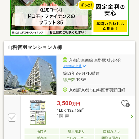
山科音羽マンションＡ棟
京都市東西線 東野駅 徒歩4分
その他の交通
築53年8ヶ月/10階建
総戸数
198戸
京都府京都市山科区音羽野田町
3,500
万円
2
1LDK 132.16m
1階 南
南向き
駐車場あり
防犯カメラ
所有権
エレベーター
間取り図有り