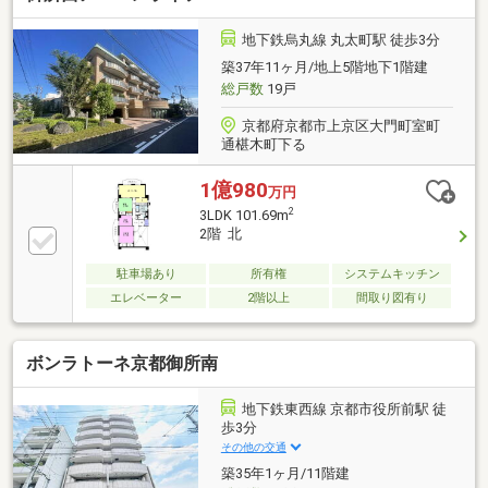
は鴨川や京都タワー・五条大橋が望めます・開口部が
多く、開放感があり明るいお部屋を体感頂けます■リ
地下鉄烏丸線 丸太町駅 徒歩3分
フォーム内容（2020年7月）・システムキッチン交
築37年11ヶ月/地上5階地下1階建
換・ユニットバス交換・洗面化粧台交換・節水式トイ
総戸数
19戸
レ交換・建具（全部）交換
京都府京都市上京区大門町室町
通椹木町下る
1億980
万円
2
3LDK 101.69m
2階 北
駐車場あり
所有権
システムキッチン
エレベーター
2階以上
間取り図有り
ボンラトーネ京都御所南
地下鉄東西線 京都市役所前駅 徒
歩3分
その他の交通
築35年1ヶ月/11階建