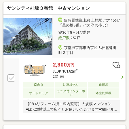
ルーフテラスが備わり、暮らしを彩ります(※別途費用
サンシティ桂坂３番館 中古マンション
要)■遠くまで広がる景色やリバービューをお楽しみい
ただけます■全居室に開口部が設けられ、風通し良好■
和室が2部屋備わり、ゆったりとくつろげます■トイレ
阪急電鉄嵐山線 上桂駅 バス15分/
は2箇所ございます■敷地内に機械式駐車場有り(サイズ
「星の坂3番」バス停 停歩3分
制限有り)■複数沿線利用可能・京福嵐山本線「有栖
築36年8ヶ月/7階建
川」駅 徒歩6分・山陰本線「嵯峨嵐山」駅 徒歩15
総戸数
252戸
分 他
京都府京都市西京区大枝北沓掛
町２丁目
2,300
万円
2
3LDK 101.82m
2階 南
南向き
駐車場あり
角部屋
モニタ付インターホ
オートロック
浴室乾燥機
ン
【R8.4リフォーム済＋即内覧可】大規模マンション
■LDK20帖以上で広々とお使いいただけます■3面バル
コニーで通風・陽当り良好■生活に必要なスーパー、
コンビニなど商業施設が近くにあります