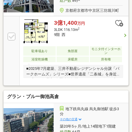
総戸数
89戸
京都府京都市中京区三坊堀川町
3億1,400
万円
2
3LDK 116.13m
9階 西
モニタ付インターホ
駐車場あり
角部屋
ン
浴室乾燥機
床暖房
所有権
■2025年7月建築、三井不動産レジデンシャル分譲「パ
ークホームズ」シリーズ■世界遺産「二条城」を身近
に感じる住環境■食器洗乾燥機・ディスポーザー・床
暖房・ミストサウナ・浴室暖房乾燥機など充実した設
備を採用■専有面積116平米、上層階・南西角部屋、約
グラン・ブルー御池高倉
24.7畳の明るく開放的なリビングです■1822サイズの
大型浴室・ダブルボウル洗面採用■ウォークインクロ
ーゼット・シューズインクローゼット・トランクルー
地下鉄烏丸線 烏丸御池駅 徒歩3
ム等、豊富な収納を確保■ペット飼育可能（規約有）■
分
掲載物件のご内覧希望やご質問等はお気軽にお申し付
その他の交通
けください。お問合せお待ちしております！
築20年5ヶ月/地上14階地下1階建
総戸数
64戸