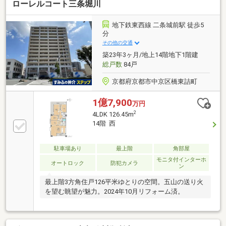
ローレルコート三条堀川
地下鉄東西線 二条城前駅 徒歩5
分
その他の交通
築23年3ヶ月/地上14階地下1階建
総戸数
84戸
京都府京都市中京区橋東詰町
1億7,900
万円
2
4LDK 126.45m
14階 西
駐車場あり
最上階
角部屋
モニタ付インターホ
オートロック
防犯カメラ
ン
最上階3方角住戸126平米ゆとりの空間。五山の送り火
を望む眺望が魅力。2024年10月リフォーム済。