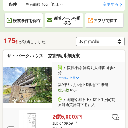
2
条件
変更する
専有面積 100m
以上～
新着メールを受
検索条件を保存
アプリで探す
取る
175
件
が該当しました。
ザ・パークハウス 京都鴨川御所東
京阪鴨東線 神宮丸太町駅 徒歩6
分
その他の交通
築9年6ヶ月/地上5階地下1階建
総戸数
85戸
京都府京都市上京区上生洲町河
原町通荒神口下る西入
2億5,000
万円
2
2LDK 109.69m