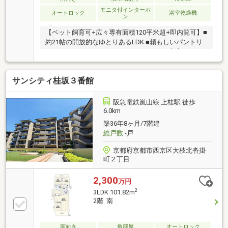
モニタ付インターホ
オートロック
浴室乾燥機
ン
【ペット飼育可+広々専有面積120平米超+即内覧可】■
約21帖の開放的なゆとりあるLDK ■頼もしいパントリ
ーやウォークインクローゼットなどあり■書斎スペー
スもあり在宅ワークにも重宝します
サンシティ桂坂３番館
阪急電鉄嵐山線 上桂駅 徒歩
6.0km
築36年8ヶ月/7階建
総戸数
-戸
京都府京都市西京区大枝北沓掛
町２丁目
2,300
万円
2
3LDK 101.82m
2階 南
南向き
角部屋
オートロック