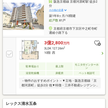
限有）……□■「夢・感動」をお届けする阪急阪神不動
阪急京都線 京都河原町駅 徒歩2
産 京都御池営業所■□……私たちは、出会いを大切に
分
し、お客様の立場に立って最善を尽くします。すべて
その他の交通
はお客様のために。まずはお気軽にお問合せくださ
築1年8ヶ月/10階建
い！
総戸数
81戸
京都府京都市下京区中之町寺町
通綾小路下る
3億2,800
万円
2
3LDK 127.26m
10階 西
モニタ付インターホ
駐車場あり
最上階
ン
浴室乾燥機
床暖房
ペット相談可
－物件のおすすめポイント－▼立地・阪急京都線「京
都河原町」徒歩2分 他▼特徴・三井不動産レジデンシ
ャル(株)旧分譲・会話が弾む対面式キッチン・畳コー
ナー付の和洋室約7.1帖有・浴室は広々1822サイズ・
SIC・3か所のWIC・パントリーなど収納豊富・ペット
レックス清水五条
飼育可能(細則有)・共用部に枯山水風の庭園が設けら