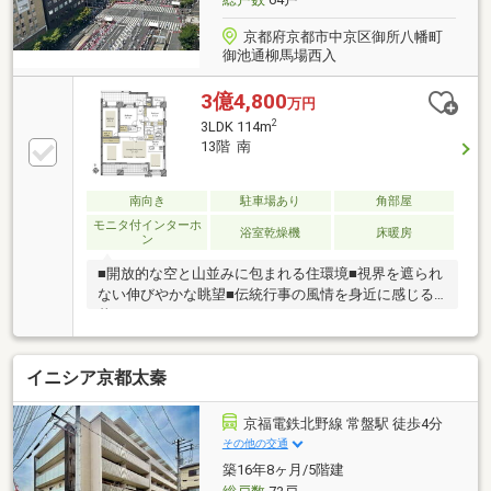
京都府京都市中京区御所八幡町
御池通柳馬場西入
3億4,800
万円
2
3LDK 114m
13階 南
南向き
駐車場あり
角部屋
モニタ付インターホ
浴室乾燥機
床暖房
ン
■開放的な空と山並みに包まれる住環境■視界を遮られ
ない伸びやかな眺望■伝統行事の風情を身近に感じる
暮らし
イニシア京都太秦
京福電鉄北野線 常盤駅 徒歩4分
その他の交通
築16年8ヶ月/5階建