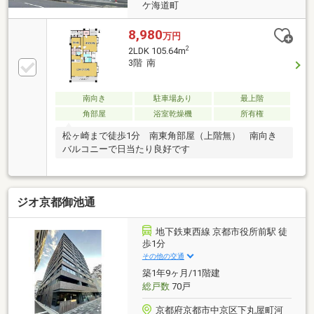
ケ海道町
8,980
万円
2
2LDK 105.64m
3階 南
南向き
駐車場あり
最上階
角部屋
浴室乾燥機
所有権
松ヶ崎まで徒歩1分 南東角部屋（上階無） 南向き
バルコニーで日当たり良好です
ジオ京都御池通
地下鉄東西線 京都市役所前駅 徒
歩1分
その他の交通
築1年9ヶ月/11階建
総戸数
70戸
京都府京都市中京区下丸屋町河