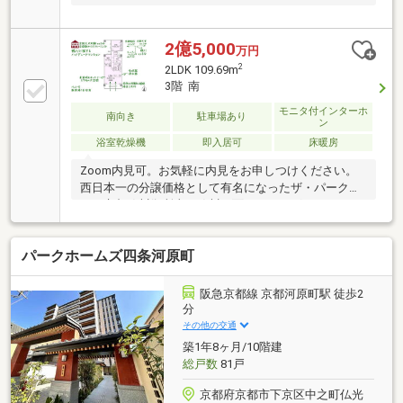
2億5,000
万円
2
2LDK 109.69m
3階 南
モニタ付インターホ
南向き
駐車場あり
ン
浴室乾燥機
即入居可
床暖房
Zoom内見可。お気軽に内見をお申しつけください。
西日本一の分譲価格として有名になったザ・パークハ
ウス京都鴨川御所東。鴨川に面するハイグレードマン
ションです。陽当り良好、閑静な道路に面する南向
き、一日を通して光がたくさん入ります。本マンショ
パークホームズ四条河原町
ン東に隣接する鴨川に出て、京阪丸太町駅、大型スー
パーのフレスコ、京都大学などに河原を歩いていけま
す。近隣に京大病院、京都府立医科大病院があり、京
阪急京都線 京都河原町駅 徒歩2
都で最も医療環境が充実しているエリアです。朝御
分
飯、晩御飯前にお気軽に鴨川をお散歩できます。河原
その他の交通
町の繁華街までタクシー約５分です。☆くらまぐち不
築1年8ヶ月/10階建
動産は京都駅から地下鉄で１１分、鞍馬口駅前にござ
総戸数
81戸
います☆
京都府京都市下京区中之町仏光