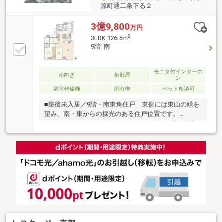
原町通二条下る２
3億9,800
万円
2
3LDK 126.5m
9階 南
モニタ付インターホ
南向き
角部屋
ン
浴室乾燥機
所有権
ペット相談可
■築後未入居／9階・南東角住戸 東側には東山の緑を
望み、南・東からの採光のある住戸位置です。
■126.50m2／3LDK＋納戸＋2WIC LD約22.6帖、洋室
約11.2帖とゆとりのある3LDKに、 納戸・廊下収納・
2つのWIC等、収納豊富な間取り設計 主寝室(約11.2
帖)には洗面室・シャワールーム有り■市営地下鉄 東西
線「京都市役所前」駅 徒歩1分 ■京阪本線「三条」
駅 徒歩3分 ■阪急京都線「京都河原町」駅 徒歩10分
■各階に専用・共用宅配ボックス設置