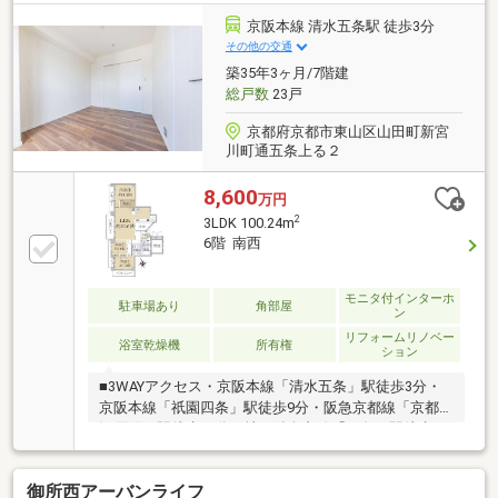
れた屋上テラス有(規約有)▼設備・床暖房・食洗機・
ディスポーザー・IHコンロ・浴室乾燥機▼周辺環境・
京阪本線 清水五条駅 徒歩3分
寺町京極商店街 徒歩3分(約170m)■ ご希望の住まい探
その他の交通
しをお手伝いします ━━━━━・・・物件の詳細・ご
築35年3ヶ月/7階建
相談はお気軽にお問い合わせください。
総戸数
23戸
京都府京都市東山区山田町新宮
川町通五条上る２
8,600
万円
2
3LDK 100.24m
6階 南西
モニタ付インターホ
駐車場あり
角部屋
ン
リフォームリノベー
浴室乾燥機
所有権
ション
■3WAYアクセス・京阪本線「清水五条」駅徒歩3分・
京阪本線「祇園四条」駅徒歩9分・阪急京都線「京都
河原町」駅徒歩12分・地下鉄烏丸線「五条」駅徒歩13
分《物件概要》・専有面積:100.24㎡・角住戸・間取
り:3LDK・7階建6階部分・浴室に窓有り・洋室①約9.3
御所西アーバンライフ
帖にウォークインクローゼット有り・バルコニーから