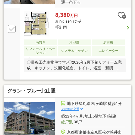
通一条下る
8,380
万円
2
3LDK 119.17m
3階 南
南向き
角部屋
所有権
リフォームリノベー
システムキッチン
エレベーター
ション
〇長谷工売主物件です♪〇2026年2月下旬リフォーム完
成 キッチン、洗面化粧台、トイレ、浴室 新調 ク
ロス張替え、フローリング張替え 建具新調、CF貼り
替え、鍵交換〇専有面積119.17㎡、リビング広々約
25.5帖〇7階建の3階部分〇南東角住戸にて陽当り通風
グラン・ブルー北山通
良好〇長谷工管理マンション！～周辺環境～・市立新
町小学校 徒歩3分・市立上京中学校 徒歩4分
地下鉄烏丸線 松ヶ崎駅 徒歩1分
その他の交通
築22年4ヶ月/地上5階地下1階建
総戸数
38戸
京都府京都市左京区松ケ崎井出