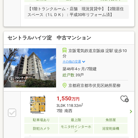
【1階トランクルーム・店舗 現況賃貸中】【2階居住
スペース（1ＬＤＫ）：平成30年リフォーム済】
セントラルハイツ淀 中古マンション
京阪電気鉄道京阪線 淀駅 徒歩10
分
その他の交通
築46年4ヶ月/7階建
総戸数
39戸
京都府京都市伏見区納所星柳
1,550
万円
2
3LDK 118.32m
7階 南西
駐車場あり
最上階
角部屋
モニタ付インターホ
防犯カメラ
浴室乾燥機
ン