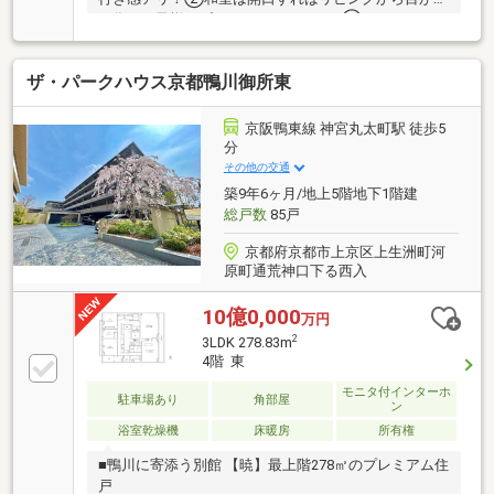
く為、お子様のプレイスペースにも！③マンションは
ワンフロアで生活が出来るため、バリアフリーで老後
も安心！【充実設備】キッチン新調/水回り新調/フロ
ザ・パークハウス京都鴨川御所東
ーリング張替/クロス張替/畳表替え/給湯器交換…等
【周辺施設】・阪急松尾大社駅…歩8分 ・梅津小学
校…歩8分 ・フレスコ…歩8分・フレンドマート…歩11
京阪鴨東線 神宮丸太町駅 徒歩5
分 ・スギドラッグ…歩10分 ＼初めての方でも安
分
心！簡単ネット予約／【来場予約する】より、見学希
その他の交通
望のお問い合わせをください。
築9年6ヶ月/地上5階地下1階建
総戸数
85戸
京都府京都市上京区上生洲町河
原町通荒神口下る西入
10億0,000
万円
2
3LDK 278.83m
4階 東
モニタ付インターホ
駐車場あり
角部屋
ン
浴室乾燥機
床暖房
所有権
■鴨川に寄添う別館 【暁】最上階278㎡のプレミアム住
戸