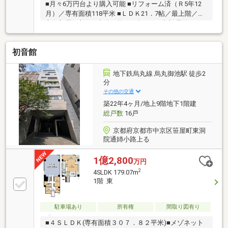
■月々6万円台より購入可能 ■リフォーム済（Ｒ5年12
月）／専有面積118平米 ■ＬＤＫ21．7帖／最上階／三
方角部屋 ■本日ご内覧可能！ ■当日のご相談予約はお
電話がスムーズ
初音館
地下鉄烏丸線 烏丸御池駅 徒歩2
分
その他の交通
築22年4ヶ月/地上9階地下1階建
総戸数
16戸
京都府京都市中京区笹屋町東洞
院通姉小路上る
1億2,800
万円
2
4SLDK 179.07m
1階 東
駐車場あり
所有権
間取り図有り
■４ＳＬＤＫ(専有面積３０７．８２平米)■メゾネット