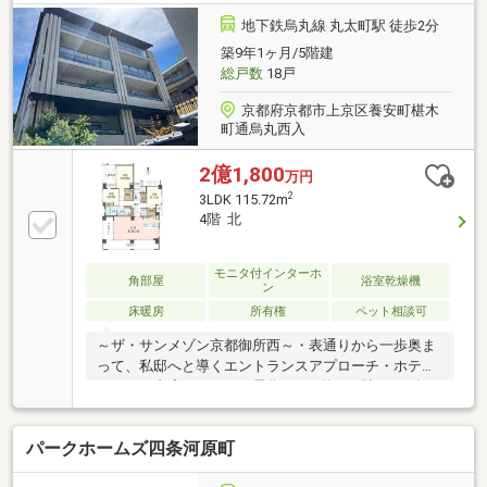
ナルーム〇洗面所2か所〇トイレ2か所＜周辺環境＞〇
京都高島屋 約570ｍ〇セブンイレブン京都東山栗橋
地下鉄烏丸線 丸太町駅 徒歩2分
前店 約150ｍ〇ダイコクドラッグ祇園四条店 約280
築9年1ヶ月/5階建
ｍ〇京都祇園郵便局 約270ｍ〇開睛小中学校 約790
総戸数
18戸
ｍ〇団栗橋公園 約140ｍ
京都府京都市上京区養安町椹木
町通烏丸西入
2億1,800
万円
2
3LDK 115.72m
4階 北
モニタ付インターホ
角部屋
浴室乾燥機
ン
床暖房
所有権
ペット相談可
～ザ・サンメゾン京都御所西～・表通りから一歩奥ま
って、私邸へと導くエントランスアプローチ・ホテル
ライクな内廊下・オール電化・LDK約25.3帖□2026年2
月一部リフォーム完成 トイレ交換、全室クロス貼
替、フローリング上張り、キッチン水栓交換、浴室水
パークホームズ四条河原町
栓カラン交換、洗面台水栓カラン交換等■断熱等性能
等級4取得□Low-Eガラス採用■ペット飼育可（規約制