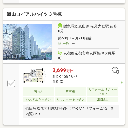
嵐山ロイアルハイツ３号棟
阪急電鉄嵐山線 松尾大社駅 徒歩
8分
築50年1ヶ月/11階建
総戸数
-戸
京都府京都市右京区梅津大縄場
町
2,699
万円
2
3LDK 108.36m
4階 南
リフォームリノベー
南向き
所有権
ション
システムキッチン
カウンターキッチン
2階以上
◎阪急松尾大社駅徒歩8分！◎R7.11リフォーム済！即
内覧OK！