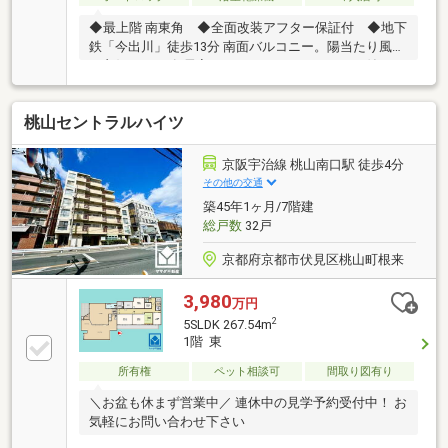
◆最上階 南東角 ◆全面改装アフター保証付 ◆地下
鉄「今出川」徒歩13分 南面バルコニー。陽当たり風通
し良好です。 各居室ウォークインクローゼット付。 デ
スクスペース有。リモートワーク対応できますね
桃山セントラルハイツ
京阪宇治線 桃山南口駅 徒歩4分
その他の交通
築45年1ヶ月/7階建
総戸数
32戸
京都府京都市伏見区桃山町根来
3,980
万円
2
5SLDK 267.54m
1階 東
所有権
ペット相談可
間取り図有り
＼お盆も休まず営業中／ 連休中の見学予約受付中！ お
気軽にお問い合わせ下さい