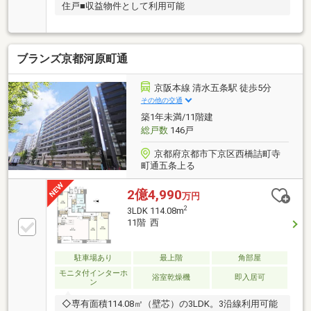
住戸■収益物件として利用可能
ブランズ京都河原町通
京阪本線 清水五条駅 徒歩5分
その他の交通
築1年未満/11階建
総戸数
146戸
京都府京都市下京区西橋詰町寺
町通五条上る
2億4,990
万円
2
3LDK 114.08m
11階 西
駐車場あり
最上階
角部屋
モニタ付インターホ
浴室乾燥機
即入居可
ン
◇専有面積114.08㎡（壁芯）の3LDK。3沿線利用可能