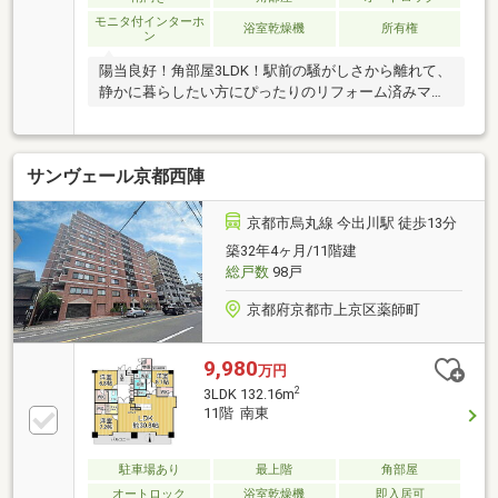
モニタ付インターホ
浴室乾燥機
所有権
ン
陽当良好！角部屋3LDK！駅前の騒がしさから離れて、
静かに暮らしたい方にぴったりのリフォーム済みマン
ションです！
サンヴェール京都西陣
京都市烏丸線 今出川駅 徒歩13分
築32年4ヶ月/11階建
総戸数
98戸
京都府京都市上京区薬師町
9,980
万円
2
3LDK 132.16m
11階 南東
駐車場あり
最上階
角部屋
オートロック
浴室乾燥機
即入居可