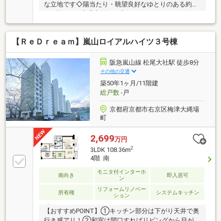
な立地です◇陽当たり・眺望良好なゆとりのある約
24.4帖LDK（床暖房付き）◇パントリー、シューズイ
ンクローゼット、ウォークインクローゼットがあり収
納豊富◇ミストサウナと暖房乾燥機を搭載した、ひろ
【ＲｅＤｒｅａｍ】嵐山ロイアルハイツ３号棟
びろ1822タイプの浴室◇玄関横に個別宅配ボックスを
搭載、専用トランクルーム2つ有◇大切なペットと一
緒にお住まい頂けます（飼育規約有り）【共用施設】
阪急嵐山線 松尾大社駅 徒歩8分
■フィットネスルーム■ゲストルーム■コミュニティサ
その他の交通
ロン■屋上テラス【アクセス】■京阪電鉄京阪線「清水
築50年1ヶ月/11階建
五条」駅徒歩5分■地下鉄烏丸線「五条」駅徒歩9分■阪
総戸数
-戸
急電鉄京都線「京都河原町」駅徒歩10分
京都府京都市右京区梅津大縄場
町
2,699
万円
2
3LDK 108.36m
4階 南
モニタ付インターホ
南向き
即入居可
ン
リフォームリノベー
所有権
システムキッチン
ション
【おすすめPOINT】①キッチン部分は下がり天井で奥
行き感アリ！②和室は開口すればリビングから目が届