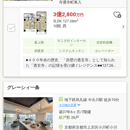
寺通寺町東入
3億2,800
万円
2
3LDK 127.26m
10階 西
モニタ付インターホ
最上階
浴室乾燥機
ン
床暖房
システムキッチン
エレベーター
■４００年余の歴史、「赤壁の透玄寺」として知られ
た「透玄寺」の記憶を受け継ぐレジデンス■■127.26
㎡、最上階の住戸、天井高2.5ｍ以上（リビング・居
室）■３WAYアクセス 阪急京都線「京都河原町」徒
歩2分 京阪本線「祇園四条」徒歩8分 地下鉄烏丸線
グレーシィ一条
「四条」徒歩9分■新築時オプション工事あり■ペット
飼育可能（規約制限あり）■ホテルライクな内廊下■セ
キュリティ充実■エレベーター2基設置
地下鉄烏丸線 今出川駅 徒歩10分
その他の交通
築37年6ヶ月/7階建
総戸数
26戸
京都府京都市上京区小川町小川