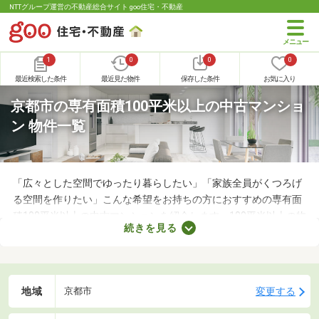
NTTグループ運営の不動産総合サイト goo住宅・不動産
1
0
0
0
最近検索した条件
最近見た物件
保存した条件
お気に入り
京都市の専有面積100平米以上の中古マンショ
ン 物件一覧
「広々とした空間でゆったり暮らしたい」「家族全員がくつろげ
る空間を作りたい」こんな希望をお持ちの方におすすめの専有面
積100平米以上の中古マンションを紹介します。100平米以上の物
続きを見る
件は、4人家族がゆったり暮らす広さとして最適。立地や物件設
備、間取りに応じて予算が変わるので、複数の物件を見比べてみ
てくださいね。
地域
変更する
京都市