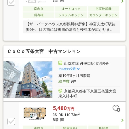
3階 南
南向き
オートロック
浴室乾燥機
所有権
システムキッチン
カウンターキッチン
【ザ・パークハウス京都鴨川御所東】神宮丸太町駅徒
歩6分。目の前には鴨川の清流と桜並木が広がりま
す。109.69平米のゆとりある2LDKで、古都の美しい四
季を独り占めする至高の暮らしを。
ＣｏＣｏ五条大宮 中古マンション
山陰本線 丹波口駅 徒歩9分
その他の交通
築19年5ヶ月/9階建
総戸数
9戸
京都府京都市下京区五条通大宮
東入柿本町
5,480
万円
2
3SLDK 110.73m
8階 南
南向き
駐車場あり
角部屋