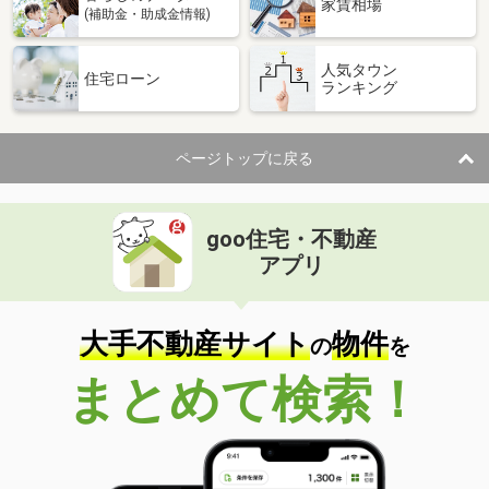
家賃相場
(補助金・助成金情報)
人気タウン
住宅ローン
ランキング
ページトップに戻る
goo住宅・不動産
アプリ
大手不動産サイト
物件
の
を
まとめて検索！