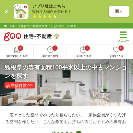
アプリ版はこちら
開く
複数社の物件を探せる！
NTTグループ運営の不動産総合サイト goo住宅・不動産
0
0
0
0
最近検索した条件
最近見た物件
保存した条件
お気に入り
島根県の専有面積100平米以上の中古マンショ
ンを探す
該当物件数4件
「広々とした空間でゆったり暮らしたい」「家族全員がくつろげ
る空間を作りたい」こんな希望をお持ちの方におすすめの専有面
積100平米以上の中古マンションを紹介します。100平米以上の物