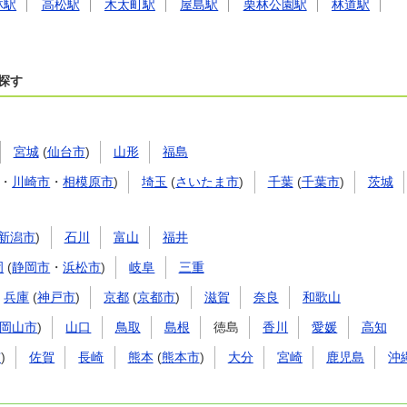
林駅
高松駅
木太町駅
屋島駅
栗林公園駅
林道駅
探す
宮城
(
仙台市
)
山形
福島
・
川崎市
・
相模原市
)
埼玉
(
さいたま市
)
千葉
(
千葉市
)
茨城
新潟市
)
石川
富山
福井
岡
(
静岡市
・
浜松市
)
岐阜
三重
兵庫
(
神戸市
)
京都
(
京都市
)
滋賀
奈良
和歌山
岡山市
)
山口
鳥取
島根
徳島
香川
愛媛
高知
市
)
佐賀
長崎
熊本
(
熊本市
)
大分
宮崎
鹿児島
沖