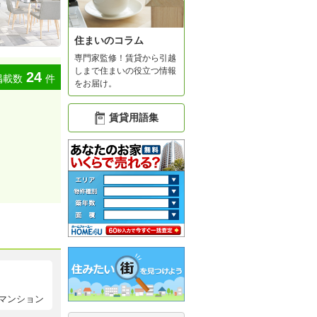
住まいのコラム
専門家監修！賃貸から引越
しまで住まいの役立つ情報
24
掲載数
件
をお届け。
賃貸用語集
マンション