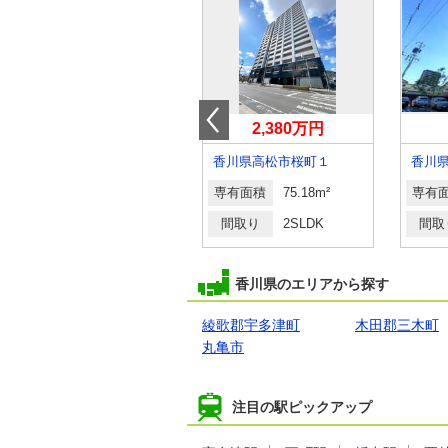
1,280万円
2,380万円
香川県高松市高松町
香川県高松市桜町１
香川
専有面積
89.83m²
専有面積
75.18m²
専有
間取り
3LDK
間取り
2SLDK
間取
香川県のエリアから探す
綾歌郡宇多津町
木田郡三木町
丸亀市
注目の駅ピックアップ