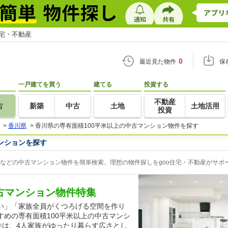
住宅・不動産
0
最近見た物件
保
一戸建てを買う
建てる
投資する
不動産
古
新築
中古
土地
土地活用
投資
>
香川県
>
香川県の専有面積100平米以上の中古マンション物件を探す
ンションを探す
ンなどの中古マンション物件を簡単検索。理想の物件探しをgoo住宅・不動産がサポ
中古マンション物件特集
い」「家族全員がくつろげる空間を作り
めの専有面積100平米以上の中古マンシ
件は、4人家族がゆったり暮らす広さとし