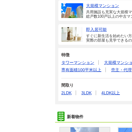
大規模マンション
共用施設も充実な大規模マ
総戸数100戸以上の中古マ
即入居可能
すぐに新生活を始めたい方
実際の部屋も見学できるの
特徴
タワーマンション
大規模マンシ
専有面積100平米以上
売主・代理
間取り
2LDK
3LDK
4LDK以上
新着物件