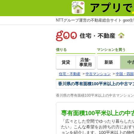
NTTグループ運営の不動産総合サイト goo
借りる
マンションを買う
店舗･
賃貸
新築
中
事業用
住宅・不動産
>
中古マンション
>
中国・四国
香川県の専有面積100平米以上の中古マ
香川県の専有面積100平米以上の中古マンショ
専有面積100平米以上の
「広々とした空間でゆったり暮らした
たい」こんな希望をお持ちの方におすす
ョンを紹介します。100平米以上の物