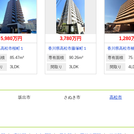
5,980万円
3,780万円
1,28
県高松市桜町１
香川県高松市藤塚町１
面積
85.47m²
専有面積
90.26m²
専有面積
75
り
3LDK
間取り
3LDK
間取り
4L
坂出市
さぬき市
高松市