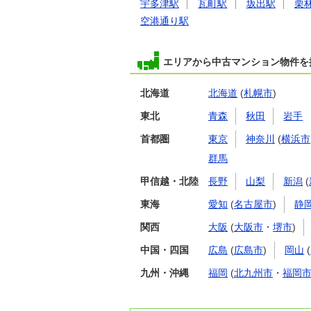
宇多津駅
瓦町駅
坂出駅
栗
空港通り駅
エリアから中古マンション物件を
北海道
北海道
(
札幌市
)
東北
青森
秋田
岩手
首都圏
東京
神奈川
(
横浜市
群馬
甲信越・北陸
長野
山梨
新潟
(
東海
愛知
(
名古屋市
)
静
関西
大阪
(
大阪市
・
堺市
)
中国・四国
広島
(
広島市
)
岡山
(
九州・沖縄
福岡
(
北九州市
・
福岡