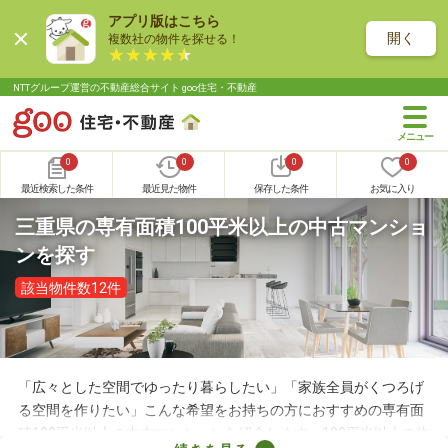
アプリ版はこちら
開く
複数社の物件を探せる！
NTTグループ運営の不動産総合サイト goo住宅・不動産
0
0
0
0
最近検索した条件
最近見た物件
保存した条件
お気に入り
三重県の専有面積100平米以上の中古マンショ
ンを探す
該当物件数12件
「広々とした空間でゆったり暮らしたい」「家族全員がくつろげ
る空間を作りたい」こんな希望をお持ちの方におすすめの専有面
積100平米以上の中古マンションを紹介します。100平米以上の物