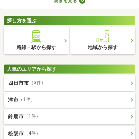
続きを見る
件は、4人家族がゆったり暮らす広さとして最適。立地や物件設
備、間取りに応じて予算が変わるので、複数の物件を見比べてみ
てくださいね。
探し方を選ぶ
路線・駅から探す
地域から探す
人気のエリアから探す
四日市市
（3件）
津市
（1件）
鈴鹿市
（1件）
松阪市
（4件）