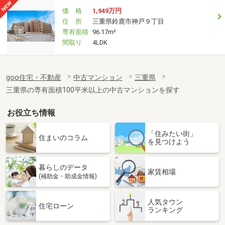
価 格
1,949万円
住 所
三重県鈴鹿市神戸９丁目
専有面積
96.17m²
間取り
4LDK
goo住宅・不動産
中古マンション
三重県
三重県の専有面積100平米以上の中古マンションを探す
お役立ち情報
「住みたい街」
住まいのコラム
を見つけよう
暮らしのデータ
家賃相場
(補助金・助成金情報)
人気タウン
住宅ローン
ランキング