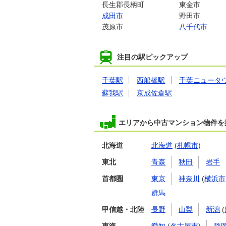
長生郡長柄町
東金市
成田市
野田市
茂原市
八千代市
注目の駅ピックアップ
千葉駅
西船橋駅
千葉ニュータ
蘇我駅
京成佐倉駅
エリアから中古マンション物件を
北海道
北海道
(
札幌市
)
東北
青森
秋田
岩手
首都圏
東京
神奈川
(
横浜市
群馬
甲信越・北陸
長野
山梨
新潟
(