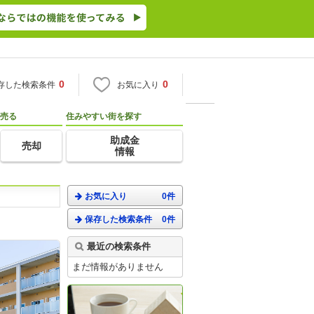
0
0
存した検索条件
お気に入り
売る
住みやすい街を探す
助成金
売却
情報
お気に入り
0件
保存した検索条件
0件
最近の検索条件
まだ情報がありません