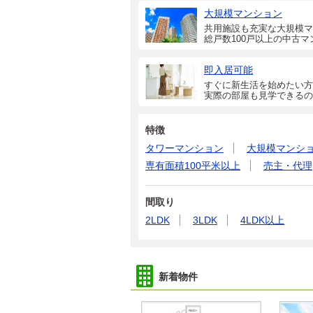
大規模マンション
共用施設も充実な大規模マ
総戸数100戸以上の中古マ
即入居可能
すぐに新生活を始めたい方
実際の部屋も見学できるの
特徴
タワーマンション
大規模マンシ
専有面積100平米以上
売主・代理
間取り
2LDK
3LDK
4LDK以上
新着物件