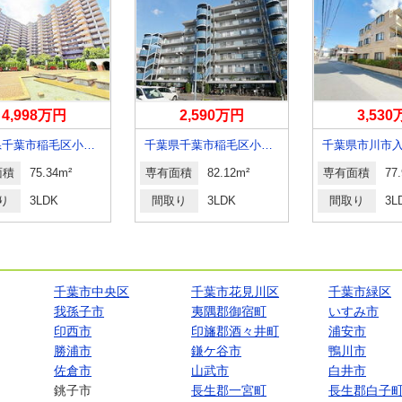
4,998万円
2,590万円
3,53
千葉県千葉市稲毛区小仲台７丁目
千葉県千葉市稲毛区小中台町
千葉県市川市
面積
75.34m²
専有面積
82.12m²
専有面積
77
り
3LDK
間取り
3LDK
間取り
3L
千葉市中央区
千葉市花見川区
千葉市緑区
我孫子市
夷隅郡御宿町
いすみ市
印西市
印旛郡酒々井町
浦安市
勝浦市
鎌ケ谷市
鴨川市
佐倉市
山武市
白井市
銚子市
長生郡一宮町
長生郡白子