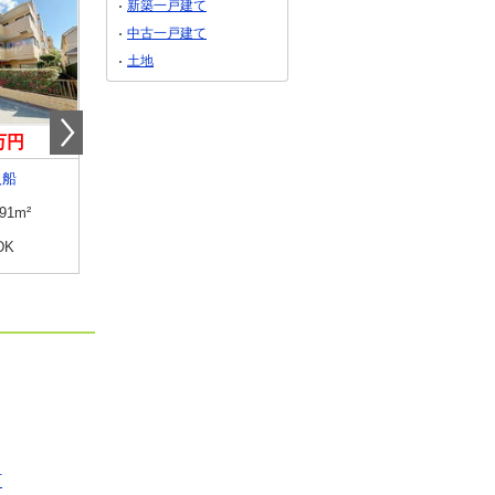
新築一戸建て
中古一戸建て
土地
0万円
1,798万円
4,298万円
入船
千葉県松戸市六高台２
千葉県千葉市中央区問
.91m²
専有面積
68.82m²
専有面積
74.15m²
DK
間取り
3LDK
間取り
3LDK
町