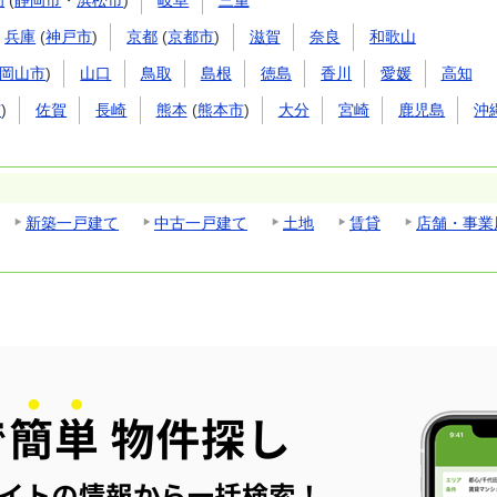
岡
(
静岡市
・
浜松市
)
岐阜
三重
兵庫
(
神戸市
)
京都
(
京都市
)
滋賀
奈良
和歌山
岡山市
)
山口
鳥取
島根
徳島
香川
愛媛
高知
市
)
佐賀
長崎
熊本
(
熊本市
)
大分
宮崎
鹿児島
沖
新築一戸建て
中古一戸建て
土地
賃貸
店舗・事業