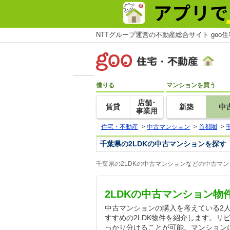
NTTグループ運営の不動産総合サイト goo
借りる
マンションを買う
店舗･
賃貸
新築
中
事業用
住宅・不動産
>
中古マンション
>
首都圏
>
千葉県の2LDKの中古マンションを探す
千葉県の2LDKの中古マンションなどの中古マ
2LDKの中古マンション物
中古マンションの購入を考えている2
すすめの2LDK物件を紹介します。リ
っかり分けることが可能。マンション