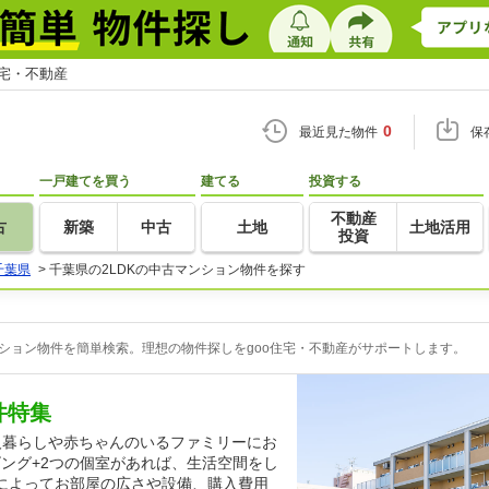
住宅・不動産
0
最近見た物件
保
一戸建てを買う
建てる
投資する
不動産
古
新築
中古
土地
土地活用
投資
千葉県
>
千葉県の2LDKの中古マンション物件を探す
ンション物件を簡単検索。理想の物件探しをgoo住宅・不動産がサポートします。
件特集
人暮らしや赤ちゃんのいるファミリーにお
ビング+2つの個室があれば、生活空間をし
によってお部屋の広さや設備、購入費用