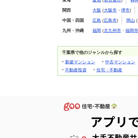
東海
愛知
(
名古屋市
)
静
関西
大阪
(
大阪市
・
堺市
)
中国・四国
広島
(
広島市
)
岡山
(
九州・沖縄
福岡
(
北九州市
・
福岡
千葉県で他のジャンルから探す
新築マンション
中古マンション
不動産投資
住宅・不動産