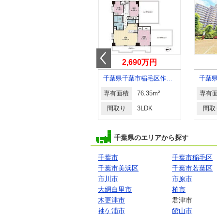
3,199万円
2,690万円
千葉県市川市鬼高２丁目
千葉県千葉市稲毛区作草部町
専有面積
60.61m²
専有面積
76.35m²
専有
間取り
2SLDK
間取り
3LDK
間取
千葉県のエリアから探す
千葉市
千葉市稲毛区
千葉市美浜区
千葉市若葉区
市川市
市原市
大網白里市
柏市
木更津市
君津市
袖ケ浦市
館山市