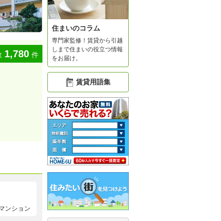
住まいのコラム
専門家監修！賃貸から引越
しまで住まいの役立つ情報
1,780
数
件
をお届け。
賃貸用語集
マンション