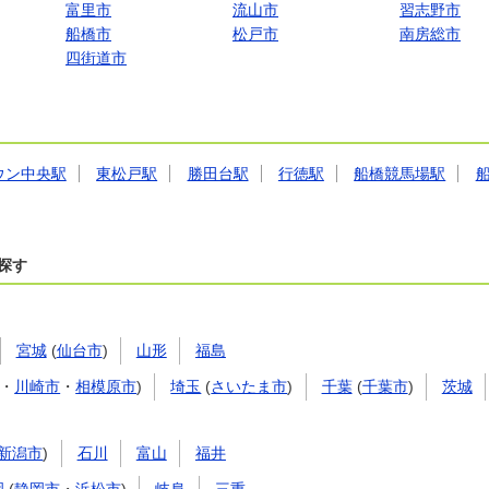
富里市
流山市
習志野市
船橋市
松戸市
南房総市
四街道市
ウン中央駅
東松戸駅
勝田台駅
行徳駅
船橋競馬場駅
探す
宮城
(
仙台市
)
山形
福島
・
川崎市
・
相模原市
)
埼玉
(
さいたま市
)
千葉
(
千葉市
)
茨城
新潟市
)
石川
富山
福井