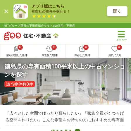
アプリ版はこちら
開く
複数社の物件を探せる！
NTTグループ運営の不動産総合サイト goo住宅・不動産
0
0
0
0
最近検索した条件
最近見た物件
保存した条件
お気に入り
徳島県の専有面積100平米以上の中古マンショ
ンを探す
該当物件数0件
「広々とした空間でゆったり暮らしたい」「家族全員がくつろげ
る空間を作りたい」こんな希望をお持ちの方におすすめの専有面
積100平米以上の中古マンションを紹介します。100平米以上の物