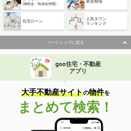
家賃相場
(補助金・助成金情報)
人気タウン
住宅ローン
ランキング
ページトップに戻る
goo住宅・不動産
アプリ
大手不動産サイト
物件
の
を
まとめて検索！