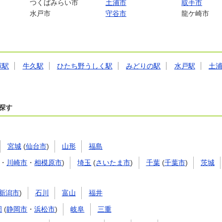
つくばみらい市
土浦市
取手市
水戸市
守谷市
龍ケ崎市
塚駅
牛久駅
ひたち野うしく駅
みどりの駅
水戸駅
土
探す
宮城
(
仙台市
)
山形
福島
・
川崎市
・
相模原市
)
埼玉
(
さいたま市
)
千葉
(
千葉市
)
茨城
新潟市
)
石川
富山
福井
岡
(
静岡市
・
浜松市
)
岐阜
三重