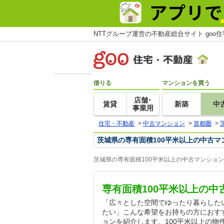
NTTグループ運営の不動産総合サイト goo
借りる
マンションを買う
店舗･
賃貸
新築
中
事業用
住宅・不動産
>
中古マンション
>
首都圏
>
茨城県の専有面積100平米以上の中古マ
茨城県の専有面積100平米以上の中古マンショ
専有面積100平米以上の
「広々とした空間でゆったり暮らした
たい」こんな希望をお持ちの方におすす
ョンを紹介します。100平米以上の物