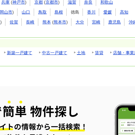
兵庫
(
神戸市
)
京都
(
京都市
)
滋賀
奈良
和歌山
岡山市
)
山口
鳥取
島根
徳島
香川
愛媛
高知
市
)
佐賀
長崎
熊本
(
熊本市
)
大分
宮崎
鹿児島
沖
新築一戸建て
中古一戸建て
土地
賃貸
店舗・事業