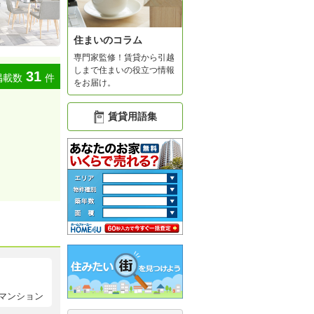
住まいのコラム
専門家監修！賃貸から引越
しまで住まいの役立つ情報
31
掲載数
件
をお届け。
賃貸用語集
マンション