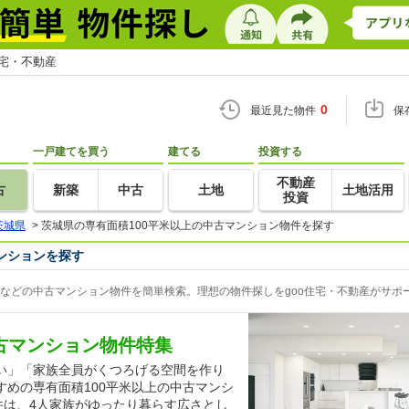
住宅・不動産
0
最近見た物件
保
一戸建てを買う
建てる
投資する
不動産
古
新築
中古
土地
土地活用
投資
茨城県
>
茨城県の専有面積100平米以上の中古マンション物件を探す
ンションを探す
ンなどの中古マンション物件を簡単検索。理想の物件探しをgoo住宅・不動産がサポ
中古マンション物件特集
い」「家族全員がくつろげる空間を作り
めの専有面積100平米以上の中古マンシ
件は、4人家族がゆったり暮らす広さとし