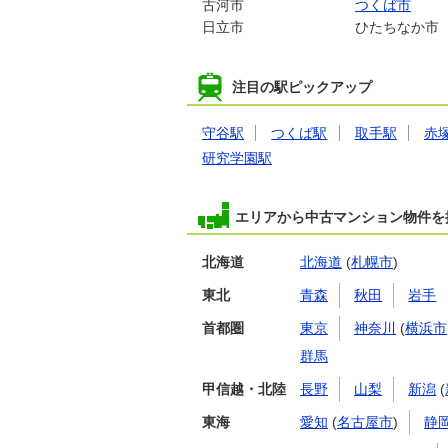
古河市
つくば市
日立市
ひたちなか市
注目の駅ピックアップ
守谷駅
つくば駅
取手駅
赤
研究学園駅
エリアから中古マンション物件を
北海道
北海道
(
札幌市
)
東北
青森
秋田
岩手
首都圏
東京
神奈川
(
横浜市
群馬
甲信越・北陸
長野
山梨
新潟
(
東海
愛知
(
名古屋市
)
静