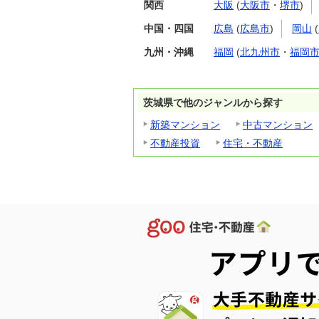
関西
大阪
(
大阪市
・
堺市
)
中国・四国
広島
(
広島市
)
岡山
(
九州・沖縄
福岡
(
北九州市
・
福岡
茨城県で他のジャンルから探す
新築マンション
中古マンション
不動産投資
住宅・不動産