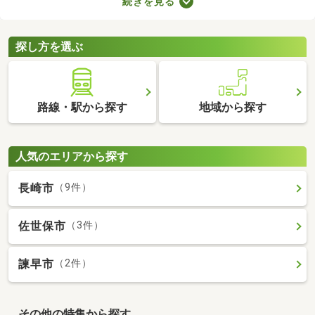
続きを見る
件は、4人家族がゆったり暮らす広さとして最適。立地や物件設
備、間取りに応じて予算が変わるので、複数の物件を見比べてみ
てくださいね。
探し方を選ぶ
路線・駅から探す
地域から探す
人気のエリアから探す
長崎市
（9件）
佐世保市
（3件）
諫早市
（2件）
その他の特集から探す