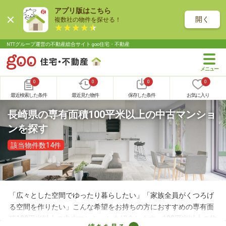
アプリ版はこちら
開く
複数社の物件を探せる！
NTTグループ運営の不動産総合サイト goo住宅・不動産
0
0
0
0
最近検索した条件
最近見た物件
保存した条件
お気に入り
長崎県の専有面積100平米以上の中古マンショ
ンを探す
該当物件数14件
「広々とした空間でゆったり暮らしたい」「家族全員がくつろげ
る空間を作りたい」こんな希望をお持ちの方におすすめの専有面
積100平米以上の中古マンションを紹介します。100平米以上の物