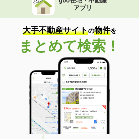
goo住宅・不動産
アプリ
大手不動産サイト
物件
の
を
まとめて検索！