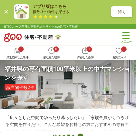
アプリ版はこちら
開く
複数社の物件を探せる！
NTTグループ運営の不動産総合サイト goo住宅・不動産
0
0
0
0
最近検索した条件
最近見た物件
保存した条件
お気に入り
福井県の専有面積100平米以上の中古マンショ
ンを探す
該当物件数2件
「広々とした空間でゆったり暮らしたい」「家族全員がくつろげ
る空間を作りたい」こんな希望をお持ちの方におすすめの専有面
積100平米以上の中古マンションを紹介します。100平米以上の物