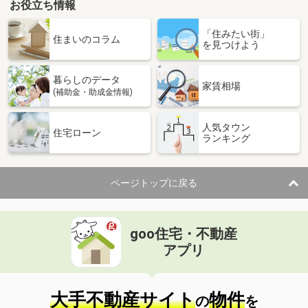
お役立ち情報
「住みたい街」
住まいのコラム
を見つけよう
暮らしのデータ
家賃相場
(補助金・助成金情報)
人気タウン
住宅ローン
ランキング
ページトップに戻る
goo住宅・不動産
アプリ
大手不動産サイト
物件
の
を