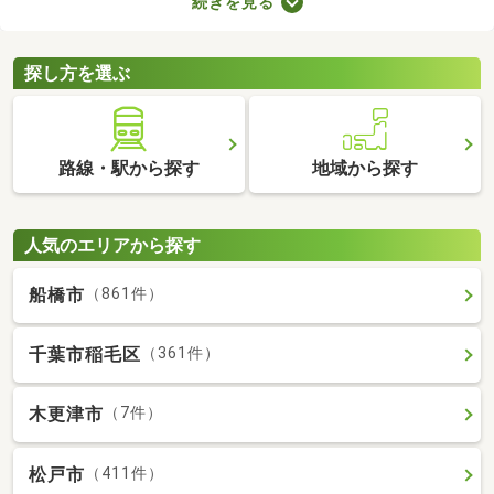
続きを見る
で、大切な家族と引っ越す際は、ペット可の物件を選ぶことが大
切です。ここでペット可・ペット相談可の中古マンションを紹介
するので、ペットと快適に暮らせるお部屋を見つけてください
探し方を選ぶ
ね。
路線・駅から探す
地域から探す
人気のエリアから探す
船橋市
（861件）
千葉市稲毛区
（361件）
木更津市
（7件）
松戸市
（411件）