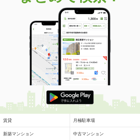
価 格
2,398万円
住 所
千葉県船橋市飯山満町２丁目
専有面積
84.55m²
間取り
3LDK
千葉県船橋市前原西２丁目
価 格
2,490万円
住 所
千葉県船橋市前原西２丁目
専有面積
68.76m²
間取り
2LDK
千葉県船橋市二子町
価 格
3,080万円
住 所
千葉県船橋市二子町
専有面積
59.15m²
間取り
2LDK
賃貸
月極駐車場
千葉県船橋市本町４丁目
新築マンション
中古マンション