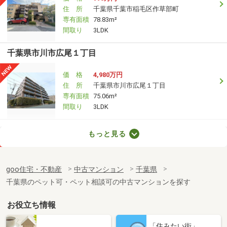
住 所
千葉県千葉市稲毛区作草部町
専有面積
78.83m²
間取り
3LDK
千葉県市川市広尾１丁目
価 格
4,980万円
住 所
千葉県市川市広尾１丁目
専有面積
75.06m²
間取り
3LDK
千葉県市川市福栄４丁目
もっと見る
価 格
2,488万円
住 所
千葉県市川市福栄４丁目
goo住宅・不動産
中古マンション
千葉県
専有面積
58.2m²
千葉県のペット可・ペット相談可の中古マンションを探す
間取り
2LDK
お役立ち情報
千葉県松戸市新松戸６
「住みたい街」