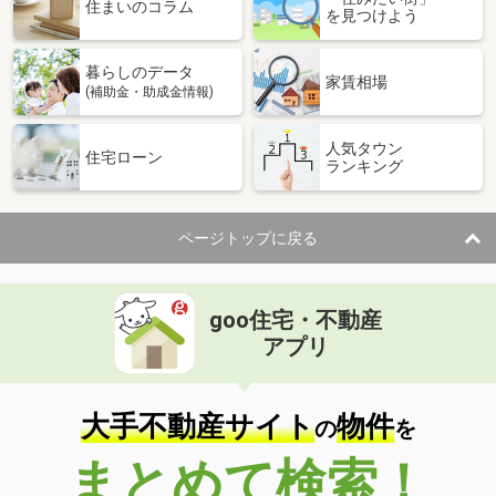
価 格
2,398万円
住まいのコラム
を見つけよう
住 所
千葉県松戸市新松戸６
専有面積
75.22m²
暮らしのデータ
間取り
3LDK
家賃相場
(補助金・助成金情報)
千葉県船橋市本中山３
人気タウン
住宅ローン
ランキング
価 格
5,490万円
住 所
千葉県船橋市本中山３
専有面積
91.97m²
ページトップに戻る
間取り
4LDK
千葉県船橋市飯山満町２丁目
goo住宅・不動産
価 格
2,398万円
アプリ
住 所
千葉県船橋市飯山満町２丁目
専有面積
84.5m²
間取り
3LDK
大手不動産サイト
物件
の
を
千葉県船橋市飯山満町２丁目
まとめて検索！