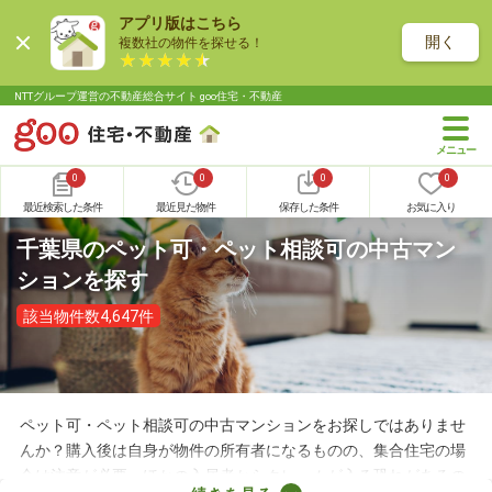
アプリ版はこちら
開く
複数社の物件を探せる！
NTTグループ運営の不動産総合サイト goo住宅・不動産
0
0
0
0
最近検索した条件
最近見た物件
保存した条件
お気に入り
千葉県のペット可・ペット相談可の中古マン
ションを探す
該当物件数4,647件
ペット可・ペット相談可の中古マンションをお探しではありませ
んか？購入後は自身が物件の所有者になるものの、集合住宅の場
合は注意が必要。ほかの入居者からクレームが入る恐れがあるの