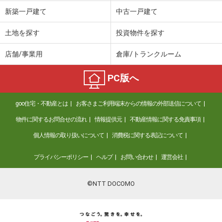
価 格
6,498万円
新築一戸建て
中古一戸建て
住 所
千葉県船橋市本町４丁目
専有面積
58.57m²
土地を探す
投資物件を探す
間取り
2LDK
店舗/事業用
倉庫/トランクルーム
千葉県習志野市東習志野２丁目
PC版へ
価 格
3,888万円
住 所
千葉県習志野市東習志野２丁目
goo住宅・不動産とは
お客さまご利用端末からの情報の外部送信について
専有面積
86.5m²
間取り
4LDK
物件に関するお問合せの流れ
情報提供元
不動産情報に関する免責事項
個人情報の取り扱いについて
消費税に関する表記について
千葉県習志野市東習志野２丁目
プライバシーポリシー
ヘルプ
お問い合わせ
運営会社
価 格
3,888万円
住 所
千葉県習志野市東習志野２丁目
専有面積
86.56m²
©NTT DOCOMO
間取り
4LDK
千葉県習志野市泉町３丁目