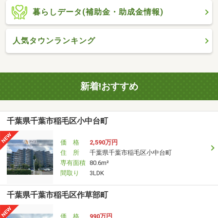
暮らしデータ(補助金・助成金情報)
人気タウンランキング
新着!おすすめ
千葉県千葉市稲毛区小中台町
価 格
2,590万円
住 所
千葉県千葉市稲毛区小中台町
専有面積
80.6m²
間取り
3LDK
千葉県千葉市稲毛区作草部町
価 格
990万円