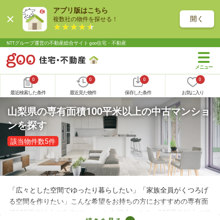
アプリ版はこちら
開く
複数社の物件を探せる！
NTTグループ運営の不動産総合サイト goo住宅・不動産
0
0
0
0
最近検索した条件
最近見た物件
保存した条件
お気に入り
山梨県の専有面積100平米以上の中古マンショ
ンを探す
該当物件数5件
「広々とした空間でゆったり暮らしたい」「家族全員がくつろげ
る空間を作りたい」こんな希望をお持ちの方におすすめの専有面
積100平米以上の中古マンションを紹介します。100平米以上の物