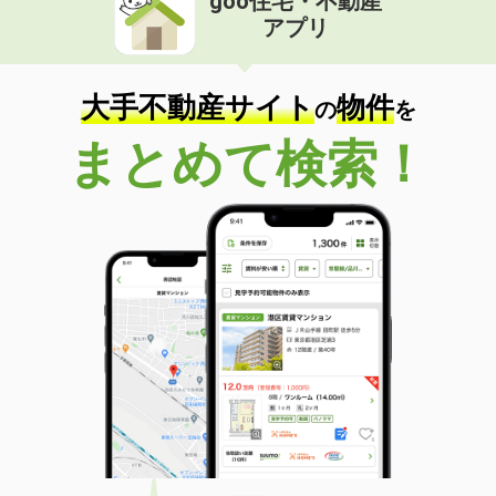
goo住宅・不動産
アプリ
大手不動産サイト
物件
の
を
まとめて検索！