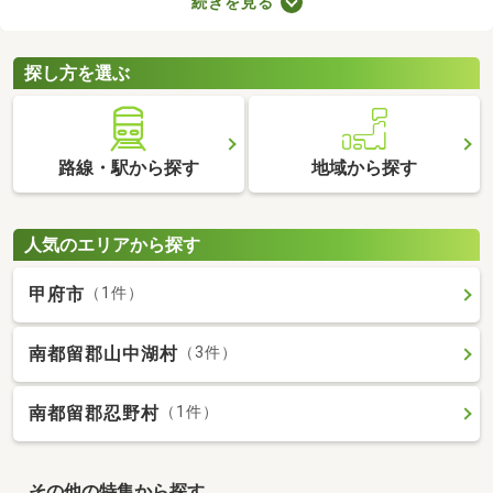
続きを見る
件は、4人家族がゆったり暮らす広さとして最適。立地や物件設
備、間取りに応じて予算が変わるので、複数の物件を見比べてみ
てくださいね。
探し方を選ぶ
路線・駅から探す
地域から探す
人気のエリアから探す
甲府市
（1件）
南都留郡山中湖村
（3件）
南都留郡忍野村
（1件）
その他の特集から探す