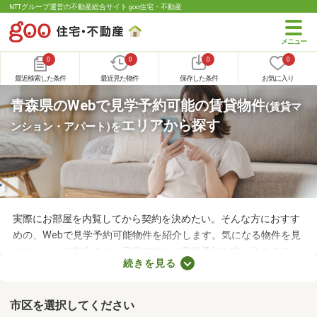
NTTグループ運営の不動産総合サイト goo住宅・不動産
0
0
0
0
最近検索した条件
最近見た物件
保存した条件
お気に入り
青森県のWebで見学予約可能の賃貸物件
(賃貸マ
エリアから探す
ンション・アパート)
を
実際にお部屋を内覧してから契約を決めたい。そんな方におすす
めの、Webで見学予約可能物件を紹介します。気になる物件を見
つけたら、ご都合のよい日程ですぐに見学予約を申し込めるの
続きを見る
で、お部屋探しもスムーズに進みますよ。複数のお部屋を実際に
見比べて、快適に暮らせる物件を探してみてくださいね。
市区を選択してください