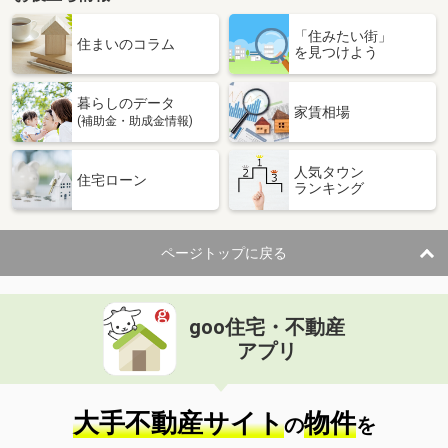
「住みたい街」
住まいのコラム
を見つけよう
暮らしのデータ
家賃相場
(補助金・助成金情報)
人気タウン
住宅ローン
ランキング
ページトップに戻る
goo住宅・不動産
アプリ
大手不動産サイト
物件
の
を