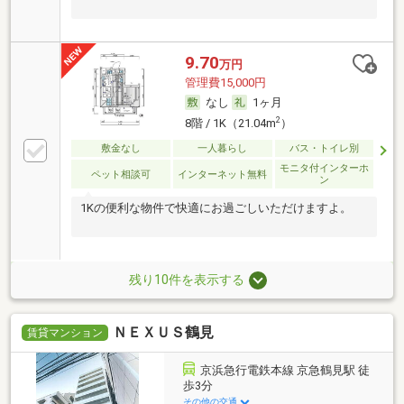
9.70
万円
管理費15,000円
なし
1ヶ月
2
8階 / 1K（21.04m
）
敷金なし
一人暮らし
バス・トイレ別
モニタ付インターホ
ペット相談可
インターネット無料
ン
1Kの便利な物件で快適にお過ごしいただけますよ。
残り10件を表示する
ＮＥＸＵＳ鶴見
賃貸マンション
京浜急行電鉄本線 京急鶴見駅 徒
歩3分
その他の交通