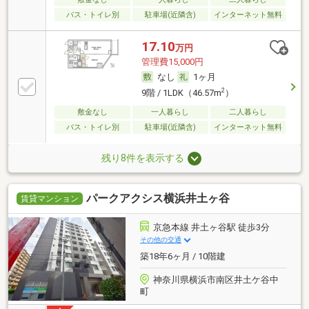
バス・トイレ別
駐車場(近隣含)
インターネット無料
17.10
万円
管理費15,000円
なし
1ヶ月
2
9階 / 1LDK（46.57m
）
敷金なし
一人暮らし
二人暮らし
バス・トイレ別
駐車場(近隣含)
インターネット無料
残り8件を表示する
パークアクシス横浜井土ヶ谷
賃貸マンション
京急本線 井土ヶ谷駅 徒歩3分
その他の交通
築18年6ヶ月 / 10階建
神奈川県横浜市南区井土ケ谷中
町