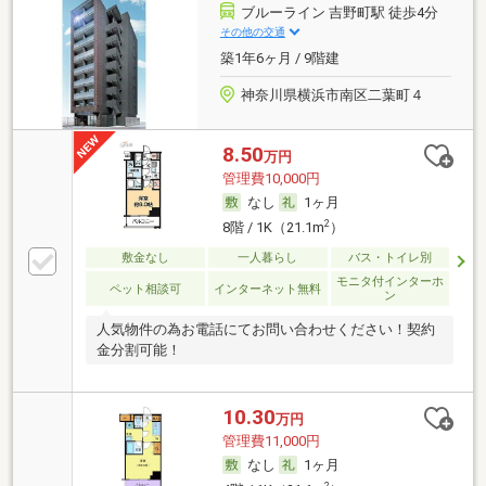
ブルーライン 吉野町駅 徒歩4分
その他の交通
築1年6ヶ月 / 9階建
神奈川県横浜市南区二葉町４
8.50
万円
管理費10,000円
なし
1ヶ月
2
8階 / 1K（21.1m
）
敷金なし
一人暮らし
バス・トイレ別
モニタ付インターホ
ペット相談可
インターネット無料
ン
人気物件の為お電話にてお問い合わせください！契約
金分割可能！
10.30
万円
管理費11,000円
なし
1ヶ月