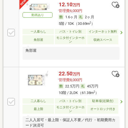
12.10
万円
管理費6,000円
動画あり
1.6ヶ月
2ヶ月
2
5階 / 1DK（30.69m
）
一人暮らし
バス・トイレ別
インターネット無料
モニタ付インターホ
角部屋
収納スペース
ン
角部屋
22.50
万円
管理費8,000円
22.5万円
45万円
2
10階 / 2LDK（61.38m
）
二人暮らし
バス・トイレ別
駐車場(近隣含)
モニタ付インターホ
最上階
オートロック付き
ン
二人入居可・最上階・保証人不要／代行 ・初期費用カ
ード決済可