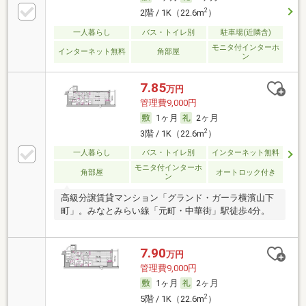
2
2階 / 1K（22.6m
）
一人暮らし
バス・トイレ別
駐車場(近隣含)
モニタ付インターホ
インターネット無料
角部屋
ン
7.85
万円
管理費9,000円
1ヶ月
2ヶ月
2
3階 / 1K（22.6m
）
一人暮らし
バス・トイレ別
インターネット無料
モニタ付インターホ
角部屋
オートロック付き
ン
高級分譲賃貸マンション「グランド・ガーラ横濱山下
町」。みなとみらい線「元町・中華街」駅徒歩4分。
7.90
万円
管理費9,000円
1ヶ月
2ヶ月
2
5階 / 1K（22.6m
）