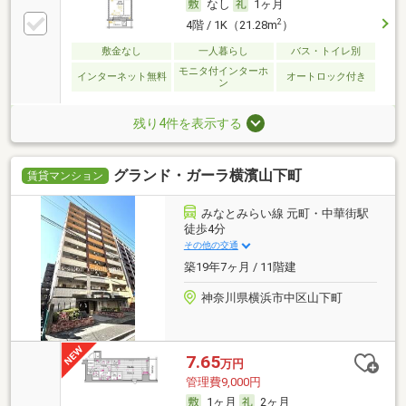
なし
1ヶ月
2
4階 / 1K（21.28m
）
敷金なし
一人暮らし
バス・トイレ別
モニタ付インターホ
インターネット無料
オートロック付き
ン
残り4件を表示する
グランド・ガーラ横濱山下町
賃貸マンション
みなとみらい線 元町・中華街駅
徒歩4分
その他の交通
築19年7ヶ月 / 11階建
神奈川県横浜市中区山下町
7.65
万円
管理費9,000円
1ヶ月
2ヶ月