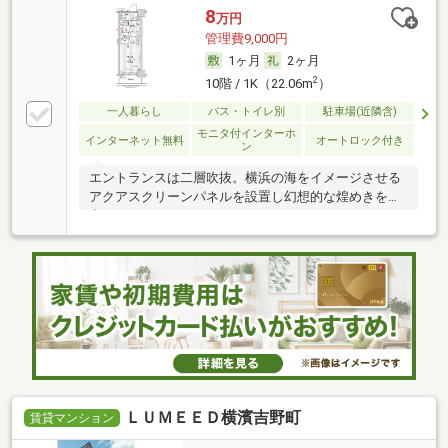
8
万円
管理費9,000円
1ヶ月
2ヶ月
2
10階 / 1K（22.06m
）
一人暮らし
バス・トイレ別
駐車場(近隣含)
モニタ付インターホ
インターネット無料
オートロック付き
ン
エントランスは二層吹抜。横浜の海をイメージさせる
アクアスクリーンパネルを設置し幻想的な煌めきを演
出
ＬＵＭＥＥＤ横濱吉野町
賃貸マンション