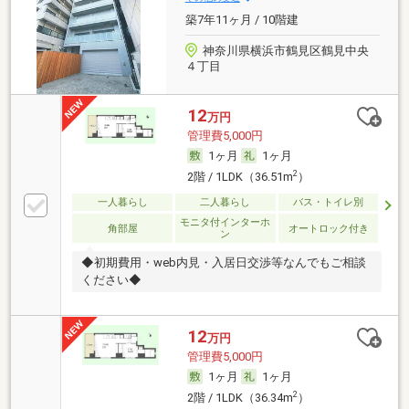
築7年11ヶ月 / 10階建
神奈川県横浜市鶴見区鶴見中央
４丁目
12
万円
管理費5,000円
1ヶ月
1ヶ月
2
2階 / 1LDK（36.51m
）
一人暮らし
二人暮らし
バス・トイレ別
モニタ付インターホ
角部屋
オートロック付き
ン
◆初期費用・web内見・入居日交渉等なんでもご相談
ください◆
12
万円
管理費5,000円
1ヶ月
1ヶ月
2
2階 / 1LDK（36.34m
）