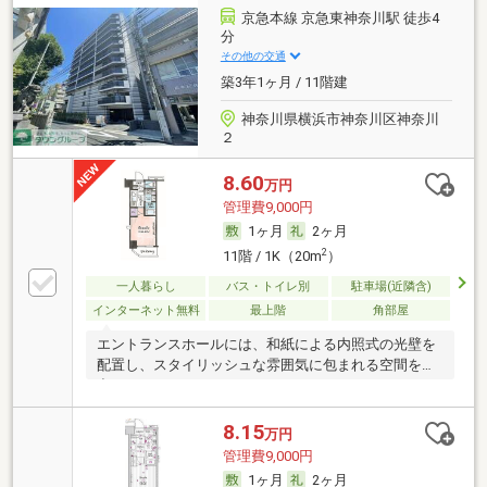
京急本線 京急東神奈川駅 徒歩4
分
その他の交通
築3年1ヶ月 / 11階建
神奈川県横浜市神奈川区神奈川
２
8.60
万円
管理費9,000円
1ヶ月
2ヶ月
2
11階 / 1K（20m
）
一人暮らし
バス・トイレ別
駐車場(近隣含)
インターネット無料
最上階
角部屋
エントランスホールには、和紙による内照式の光壁を
配置し、スタイリッシュな雰囲気に包まれる空間を創
出
8.15
万円
管理費9,000円
1ヶ月
2ヶ月