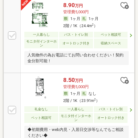
8.90
万円
管理費5,000円
1ヶ月
1ヶ月
2
2階 / 1K（24.4m
）
一人暮らし
バス・トイレ別
ペット相談可
モニタ付インターホ
オートロック付き
収納スペース
ン
人気物件の為お電話にてお問い合わせください！契約
金分割可能！
8.50
万円
管理費5,000円
1ヶ月
なし
2
2階 / 1K（23.91m
）
礼金なし
一人暮らし
バス・トイレ別
モニタ付インターホ
ペット相談可
オートロック付き
ン
◆初期費用・web内見・入居日交渉等なんでもご相談
ください◆