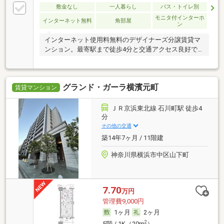
敷金なし
一人暮らし
バス・トイレ別
モニタ付インターホ
インターネット無料
角部屋
ン
インターネット使用料無料のデザイナーズ分譲賃貸マ
ンション。最寄駅まで徒歩4分と交通アクセス良好で
す。
グランド・ガーラ横濱元町
賃貸マンション
ＪＲ京浜東北線 石川町駅 徒歩4
分
その他の交通
築14年7ヶ月 / 11階建
神奈川県横浜市中区山下町
7.70
万円
管理費9,000円
1ヶ月
2ヶ月
2
5階 / 1K（20m
）