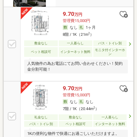
9.70
万円
管理費15,000円
なし
1ヶ月
2
8階 / 1K（21m
）
敷金なし
一人暮らし
バス・トイレ別
モニタ付インターホ
ペット相談可
インターネット無料
ン
人気物件の為お電話にてお問い合わせください！契約
金分割可能！
9.70
万円
管理費15,000円
なし
なし
2
7階 / 1K（20.44m
）
礼金なし
敷金なし
一人暮らし
バス・トイレ別
ペット相談可
インターネット無料
1Kの便利な物件で快適にお過ごしいただけますよ。