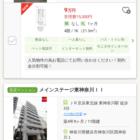
9
万円
管理費15,000円
なし
1ヶ月
2
4階 / 1K（21.3m
）
敷金なし
一人暮らし
バス・トイレ別
モニタ付インターホ
ペット相談可
インターネット無料
ン
人気物件の為お電話にてお問い合わせください！契約
金分割可能！
メインステージ東神奈川ＩＩ
賃貸マンション
ＪＲ京浜東北線 東神奈川駅 徒歩
3分
その他の交通
築4年9ヶ月 / 11階建
神奈川県横浜市神奈川区西神奈
川１