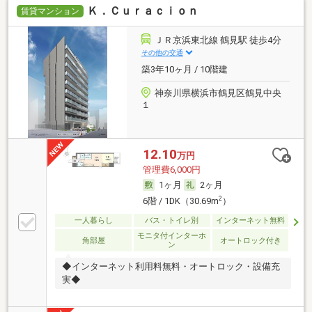
Ｋ．Ｃｕｒａｃｉｏｎ
賃貸マンション
ＪＲ京浜東北線 鶴見駅 徒歩4分
その他の交通
築3年10ヶ月 / 10階建
神奈川県横浜市鶴見区鶴見中央
１
12.10
万円
管理費6,000円
1ヶ月
2ヶ月
2
6階 / 1DK（30.69m
）
一人暮らし
バス・トイレ別
インターネット無料
モニタ付インターホ
角部屋
オートロック付き
ン
◆インターネット利用料無料・オートロック・設備充
実◆