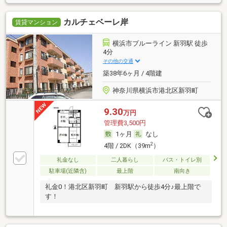
カルチェベーレ岸
賃貸マンション
横浜市ブルーライン 新羽駅 徒歩
4分
その他の交通
築38年6ヶ月 / 4階建
神奈川県横浜市港北区新羽町
9.30
万円
管理費3,500円
1ヶ月
なし
2
4階 / 2DK（39m
）
礼金なし
二人暮らし
バス・トイレ別
駐車場(近隣含)
最上階
南向き
礼金0！港北区新羽町 新羽駅から徒歩4分♪最上階で
す！