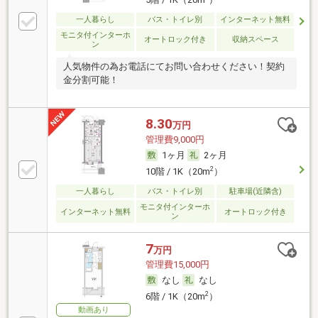
一人暮らし
バス・トイレ別
インターネット無料
モニタ付インターホ
オートロック付き
収納スペース
ン
人気物件の為お電話にてお問い合わせください！契約
金分割可能！
8.30
万円
管理費9,000円
1ヶ月
2ヶ月
2
10階 / 1K（20m
）
一人暮らし
バス・トイレ別
駐車場(近隣含)
モニタ付インターホ
インターネット無料
オートロック付き
ン
7
万円
管理費15,000円
なし
なし
2
6階 / 1K（20m
）
動画あり