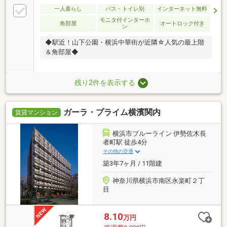
一人暮らし
バス・トイレ別
インターネット無料
モニタ付インターホ
角部屋
オートロック付き
ン
◆駅近！山下公園・横浜中華街が近隣☆人気の最上階
＆角部屋◆
残り2件を表示する
ガーラ・プライム横濱関内
賃貸マンション
横浜市ブルーライン 伊勢佐木長
者町駅 徒歩4分
その他の交通
築3年7ヶ月 / 11階建
神奈川県横浜市南区永楽町２丁
目
8.10
万円