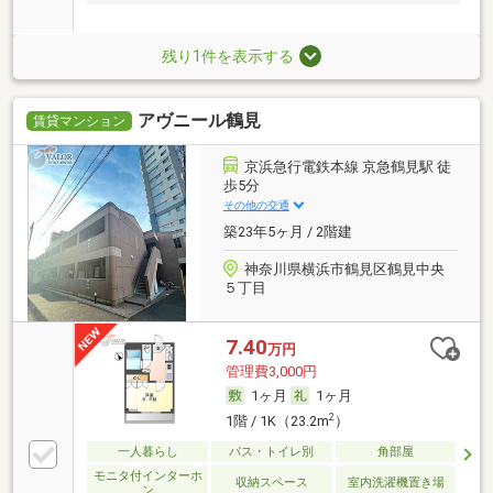
残り1件を表示する
アヴニール鶴見
賃貸マンション
京浜急行電鉄本線 京急鶴見駅 徒
歩5分
その他の交通
築23年5ヶ月 / 2階建
神奈川県横浜市鶴見区鶴見中央
５丁目
7.40
万円
管理費3,000円
1ヶ月
1ヶ月
2
1階 / 1K（23.2m
）
一人暮らし
バス・トイレ別
角部屋
モニタ付インターホ
収納スペース
室内洗濯機置き場
ン