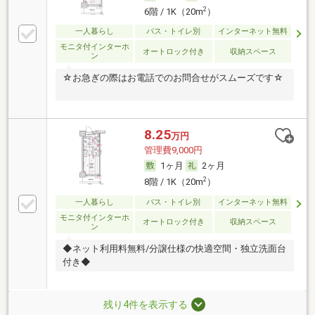
2
6階 / 1K（20m
）
一人暮らし
バス・トイレ別
インターネット無料
モニタ付インターホ
オートロック付き
収納スペース
ン
☆お急ぎの際はお電話でのお問合せがスムーズです☆
8.25
万円
管理費9,000円
1ヶ月
2ヶ月
2
8階 / 1K（20m
）
一人暮らし
バス・トイレ別
インターネット無料
モニタ付インターホ
オートロック付き
収納スペース
ン
◆ネット利用料無料/分譲仕様の快適空間・独立洗面台
付き◆
残り4件を表示する