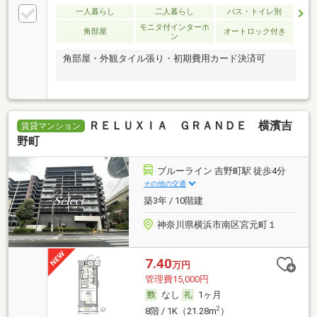
一人暮らし
二人暮らし
バス・トイレ別
モニタ付インターホ
角部屋
オートロック付き
ン
角部屋・外観タイル張り・初期費用カード決済可
ＲＥＬＵＸＩＡ ＧＲＡＮＤＥ 横濱吉
賃貸マンション
野町
ブルーライン 吉野町駅 徒歩4分
その他の交通
築3年 / 10階建
神奈川県横浜市南区宮元町１
7.40
万円
管理費15,000円
なし
1ヶ月
2
8階 / 1K（21.28m
）