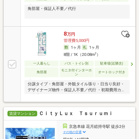
角部屋・保証人不要／代行
8
万円
管理費5,000円
1ヶ月
1ヶ月
2
8階 / 1K（20.08m
）
一人暮らし
バス・トイレ別
駐車場(近隣含)
モニタ付インターホ
角部屋
オートロック付き
ン
分譲タイプ・角部屋・外観タイル張り・日当り良好・
デザイナーズ物件・保証人不要／代行 ・初期費用カー
ド決済可
ＣｉｔｙＬｕｘ Ｔｓｕｒｕｍｉ
賃貸マンション
京急本線 花月総持寺駅 徒歩2分
その他の交通