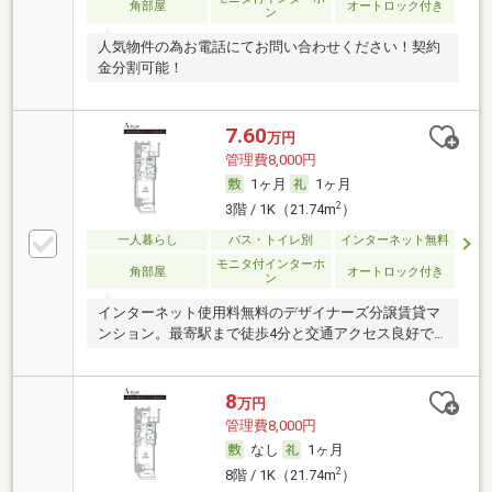
角部屋
オートロック付き
ン
人気物件の為お電話にてお問い合わせください！契約
金分割可能！
7.60
万円
管理費8,000円
1ヶ月
1ヶ月
2
3階 / 1K（21.74m
）
一人暮らし
バス・トイレ別
インターネット無料
モニタ付インターホ
角部屋
オートロック付き
ン
インターネット使用料無料のデザイナーズ分譲賃貸マ
ンション。最寄駅まで徒歩4分と交通アクセス良好で
す。
8
万円
管理費8,000円
なし
1ヶ月
2
8階 / 1K（21.74m
）