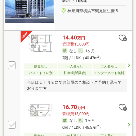
築2年 / 11階建
神奈川県横浜市鶴見区生麦５
14.40
万円
管理費15,000円
なし
1ヶ月
2
7階 / 1LDK（40.47m
）
敷金なし
一人暮らし
二人暮らし
バス・トイレ別
駐車場(近隣含)
インターネット無料
当店はＬＩＮＥにてお部屋のご相談・ご予約も承って
おります★
16.70
万円
管理費15,000円
なし
1ヶ月
2
6階 / 1LDK（46.57m
）
敷金なし
一人暮らし
二人暮らし