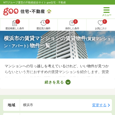
NTTグループ運営の不動産総合サイト goo住宅・不動産
1
0
0
0
最近検索した条件
最近見た物件
保存した条件
お気に入り
横浜市の賃貸マンションの賃貸物件
(賃貸マンショ
物件一覧
ン・アパート)
マンションへの引っ越しを考えているけれど、いい物件が見つか
らないという方におすすめの賃貸マンションを紹介します。賃貸
マンションは、物件別に間取りや設備、内装などが異なります。
続きを見る
複数の物件を見比べて、希望や好みにぴったりなお部屋を見つけ
ることがおすすめ。好みのお部屋を見つけるためにも、複数の賃
貸マンションを比較してみてくださいね。
地域
変更する
横浜市