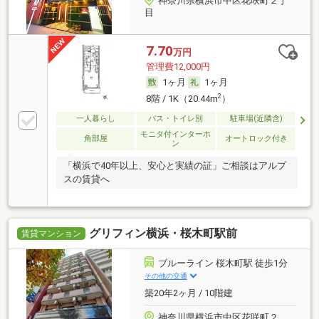
神奈川県横浜市中区花咲町２丁
目
7.70
万円
管理費12,000円
1ヶ月
1ヶ月
2
8階 / 1K（20.44m
）
一人暮らし
バス・トイレ別
駐車場(近隣含)
モニタ付インターホ
角部屋
オートロック付き
ン
「横浜で40年以上、安心と実績の証」ご相談はアルプ
スの賃貸へ
グリフィン横浜・桜木町駅前
賃貸マンション
ブルーライン 桜木町駅 徒歩1分
その他の交通
築20年2ヶ月 / 10階建
神奈川県横浜市中区花咲町２