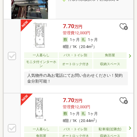
7.70
万円
管理費12,000円
1ヶ月
1ヶ月
2
8階 / 1K（20.4m
）
一人暮らし
バス・トイレ別
角部屋
モニタ付インターホ
オートロック付き
収納スペース
ン
人気物件の為お電話にてお問い合わせください！契約
金分割可能！
7.70
万円
管理費12,000円
1ヶ月
1ヶ月
2
8階 / 1K（20.44m
）
一人暮らし
バス・トイレ別
駐車場(近隣含)
角部屋
オートロック付き
収納スペース