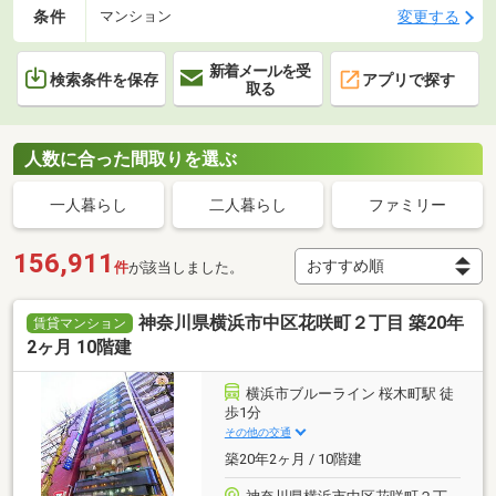
条件
変更する
マンション
新着メールを受
検索条件を保存
アプリで探す
取る
人数に合った間取りを選ぶ
一人暮らし
二人暮らし
ファミリー
156,911
件
が該当しました。
神奈川県横浜市中区花咲町２丁目 築20年
賃貸マンション
2ヶ月 10階建
横浜市ブルーライン 桜木町駅 徒
歩1分
その他の交通
築20年2ヶ月 / 10階建