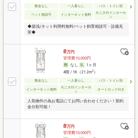
敷金なし
一人暮らし
バス・トイレ別
モニタ付インターホ
ペット相談可
インターネット無料
ン
◆築浅/ネット利用料無料/ペット飼育相談可・設備充
実◆
8
万円
管理費10,000円
なし
1ヶ月
2
4階 / 1K（21.2m
）
敷金なし
一人暮らし
バス・トイレ別
モニタ付インターホ
インターネット無料
オートロック付き
ン
人気物件の為お電話にてお問い合わせください！契約
金分割可能！
8
万円
管理費10,000円