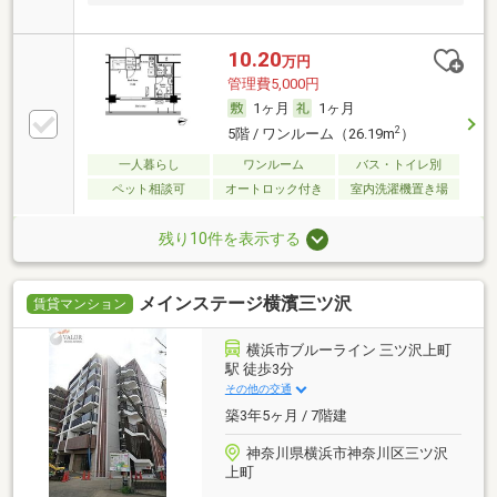
10.20
万円
管理費5,000円
1ヶ月
1ヶ月
2
5階 / ワンルーム（26.19m
）
一人暮らし
ワンルーム
バス・トイレ別
ペット相談可
オートロック付き
室内洗濯機置き場
残り10件を表示する
メインステージ横濱三ツ沢
賃貸マンション
横浜市ブルーライン 三ツ沢上町
駅 徒歩3分
その他の交通
築3年5ヶ月 / 7階建
神奈川県横浜市神奈川区三ツ沢
上町