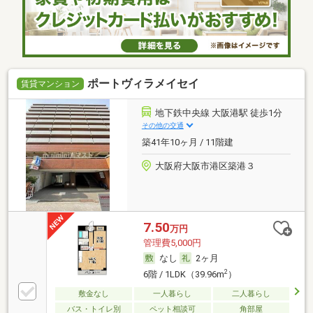
ポートヴィラメイセイ
賃貸マンション
地下鉄中央線 大阪港駅 徒歩1分
その他の交通
築41年10ヶ月 / 11階建
大阪府大阪市港区築港３
7.50
万円
管理費5,000円
なし
2ヶ月
2
6階 / 1LDK（39.96m
）
敷金なし
一人暮らし
二人暮らし
バス・トイレ別
ペット相談可
角部屋