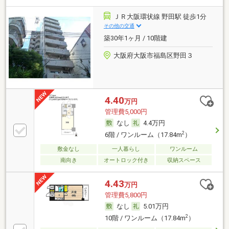
ＪＲ大阪環状線 野田駅 徒歩1分
その他の交通
築30年1ヶ月 / 10階建
大阪府大阪市福島区野田３
4.40
万円
管理費5,000円
なし
4.4万円
2
6階 / ワンルーム（17.84m
）
敷金なし
一人暮らし
ワンルーム
南向き
オートロック付き
収納スペース
4.43
万円
管理費5,800円
なし
5.01万円
2
10階 / ワンルーム（17.84m
）