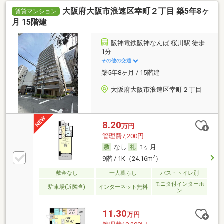
大阪府大阪市浪速区幸町２丁目 築5年8ヶ
賃貸マンション
月 15階建
阪神電鉄阪神なんば 桜川駅 徒歩
1分
その他の交通
築5年8ヶ月 / 15階建
大阪府大阪市浪速区幸町２丁目
8.20
万円
管理費7,200円
なし
1ヶ月
2
9階 / 1K（24.16m
）
敷金なし
一人暮らし
バス・トイレ別
モニタ付インターホ
駐車場(近隣含)
インターネット無料
ン
11.30
万円