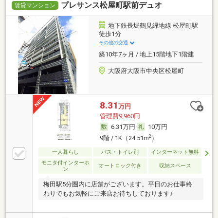
プレサンス松屋町駅前デュオ
賃貸マンション
地下鉄長堀鶴見緑地線 松屋町駅
徒歩1分
その他の交通
築10年7ヶ月 / 地上15階地下1階建
大阪府大阪市中央区松屋町
8.31
万円
管理費9,960円
6.31万円
10万円
2
9階 / 1K（24.51m
）
一人暮らし
バス・トイレ別
インターネット無料
モニタ付インターホ
オートロック付き
収納スペース
ン
梅田駅5分圏内に店舗がございます。平日のお仕事終
わりでもお気軽にご来店お待ちしております♪