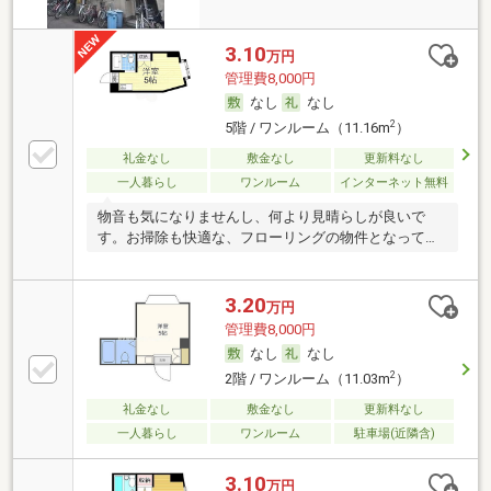
3.10
万円
管理費8,000円
なし
なし
2
5階 / ワンルーム（11.16m
）
礼金なし
敷金なし
更新料なし
一人暮らし
ワンルーム
インターネット無料
物音も気になりませんし、何より見晴らしが良いで
す。お掃除も快適な、フローリングの物件となってい
ます。
3.20
万円
管理費8,000円
なし
なし
2
2階 / ワンルーム（11.03m
）
礼金なし
敷金なし
更新料なし
一人暮らし
ワンルーム
駐車場(近隣含)
3.10
万円