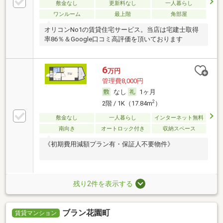
敷金なし
更新料なし
一人暮らし
ワンルーム
最上階
角部屋
オリコンNo1の賃貸住宅サービス。当店は宅建士取得
率86％＆Google口コミ高評価を頂いております
6
万円
管理費8,000円
なし
1ヶ月
2
2階 / 1K（17.84m
）
敷金なし
一人暮らし
インターネット無料
南向き
オートロック付き
収納スペース
《初期費用減額プラン有・保証人不要物件》
残り2件を表示する
ブラン花園町
賃貸マンション