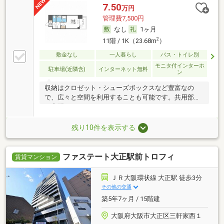
7.50
万円
管理費7,500円
なし
1ヶ月
2
11階 / 1K（23.68m
）
敷金なし
一人暮らし
バス・トイレ別
モニタ付インターホ
駐車場(近隣含)
インターネット無料
ン
収納はクロゼット・シューズボックスなど豊富なの
で、広々と空間を利用することも可能です。共用部に
は宅配
残り10件を表示する
ファステート大正駅前トロフィ
賃貸マンション
ＪＲ大阪環状線 大正駅 徒歩3分
その他の交通
築5年7ヶ月 / 15階建
大阪府大阪市大正区三軒家西１