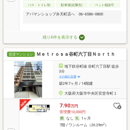
バス・トイレ別
駐車場(近隣含)
ペット相談可
アパマンショップ弁天町店へ 06−6586−0800
残り6件を表示する
Ｍｅｔｒｏｓａ谷町六丁目Ｎｏｒｔｈ
賃貸マンション
地下鉄谷町線 谷町六丁目駅 徒歩
3分
その他の交通
築2年7ヶ月 / 14階建
大阪府大阪市中央区安堂寺町１
7.90
万円
管理費10,000円
なし
1ヶ月
2
7階 / ワンルーム（26.29m
）