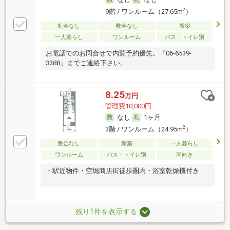
2
9階 / ワンルーム（27.65m
）
礼金なし
敷金なし
新築
一人暮らし
ワンルーム
バス・トイレ別
お電話でのお問合せで内覧予約優先。『06-6539-
3388』までご連絡下さい。
8.25
万円
管理費10,000円
なし
1ヶ月
2
3階 / ワンルーム（24.95m
）
敷金なし
新築
一人暮らし
ワンルーム
バス・トイレ別
南向き
・駅近物件・空堀商店街徒歩圏内・浴室乾燥機付き
残り1件を表示する