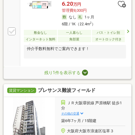
6.20
万円
管理費8,000円
なし
1ヶ月
2
6階 / 1K（22.4m
）
敷金なし
一人暮らし
バス・トイレ別
インターネット無料
角部屋
オートロック付き
仲介手数料無料でご案内できます！
残り1件を表示する
プレサンス難波フィールド
賃貸マンション
ＪＲ大阪環状線 芦原橋駅 徒歩1
分
その他の交通
築6年7ヶ月 / 15階建
大阪府大阪市浪速区塩草３