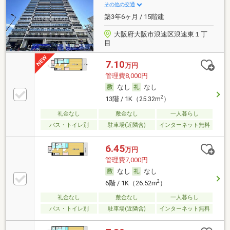
その他の交通
築3年6ヶ月 / 15階建
大阪府大阪市浪速区浪速東１丁
目
7.10
万円
管理費8,000円
なし
なし
2
13階 / 1K（25.32m
）
礼金なし
敷金なし
一人暮らし
バス・トイレ別
駐車場(近隣含)
インターネット無料
6.45
万円
管理費7,000円
なし
なし
2
6階 / 1K（26.52m
）
礼金なし
敷金なし
一人暮らし
バス・トイレ別
駐車場(近隣含)
インターネット無料