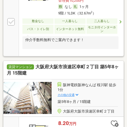
管理費10,200円
なし
1ヶ月
2
9階 / 1LDK（32.67m
）
敷金なし
一人暮らし
二人暮らし
モニタ付インターホ
バス・トイレ別
インターネット無料
ン
仲介手数料無料でご案内できます！
大阪府大阪市浪速区幸町２丁目 築5年8ヶ
賃貸マンション
月 15階建
阪神電鉄阪神なんば 桜川駅 徒歩
1分
その他の交通
築5年8ヶ月 / 15階建
大阪府大阪市浪速区幸町２丁目
8.20
万円