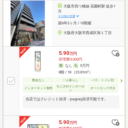
大阪市四つ橋線 花園町駅 徒歩1
分
その他の交通
築6年2ヶ月 / 10階建
大阪府大阪市西成区旭１丁目
5.90
万円
管理費9,000円
なし
5万円
2
8階 / 1K（25.81m
）
敷金なし
一人暮らし
バス・トイレ別
モニタ付インターホ
インターネット無料
オートロック付き
ン
当店ではクレジット決済・paypay決済可能です。
5.90
万円