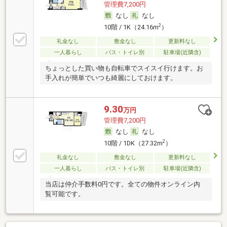
管理費7,200円
なし
なし
2
10階 / 1K（24.16m
）
礼金なし
敷金なし
更新料なし
一人暮らし
バス・トイレ別
駐車場(近隣含)
ちょっとした買い物も自転車でスイスイ行けます。お
手入れが簡単でいつも綺麗にしておけます。
9.30
万円
管理費7,200円
なし
なし
2
10階 / 1DK（27.32m
）
礼金なし
敷金なし
更新料なし
一人暮らし
バス・トイレ別
駐車場(近隣含)
当店は仲介手数料0円です。全ての物件オンライン内
覧可能です。