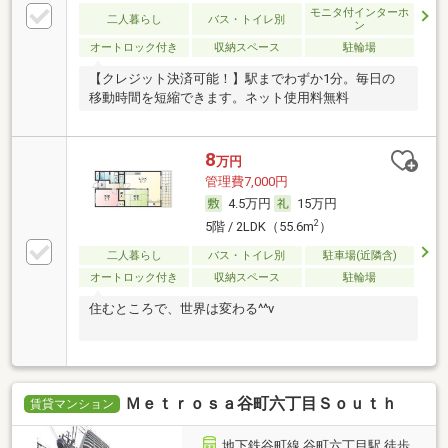
モニタ付インターホ
二人暮らし
バス・トイレ別
ン
オートロック付き
収納スペース
駐輪場
【クレジット決済可能！】駅までわずか1分。毎日の
移動時間を短縮できます。ネット使用料無料
8
万円
管理費7,000円
4.5万円
15万円
2
5階 / 2LDK（55.6m
）
二人暮らし
バス・トイレ別
駐車場(近隣含)
オートロック付き
収納スペース
駐輪場
住むところで、世界は変わる^^v
Ｍｅｔｒｏｓａ谷町六丁目Ｓｏｕｔｈ
賃貸マンション
地下鉄谷町線 谷町六丁目駅 徒歩