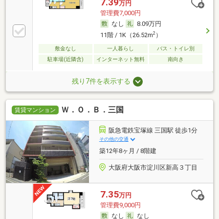
7.39
万円
管理費7,000円
なし
8.09万円
2
11階 / 1K（26.52m
）
敷金なし
一人暮らし
バス・トイレ別
駐車場(近隣含)
インターネット無料
南向き
残り7件を表示する
Ｗ．Ｏ．Ｂ．三国
賃貸マンション
阪急電鉄宝塚線 三国駅 徒歩1分
その他の交通
築12年8ヶ月 / 8階建
大阪府大阪市淀川区新高３丁目
7.35
万円
管理費9,000円
なし
なし