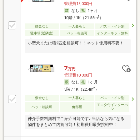
管理費13,000円
なし
1ヶ月
2
10階 / 1K（21.55m
）
敷金なし
一人暮らし
バス・トイレ別
駐車場(近隣含)
ペット相談可
インターネット無料
小型犬または猫2匹迄相談可！！ネット使用料不要！
7
万円
管理費10,000円
なし
1ヶ月
2
5階 / 1K（22.4m
）
敷金なし
一人暮らし
バス・トイレ別
モニタ付インターホ
ペット相談可
角部屋
ン
仲介手数料無料でご紹介可能です♪ 当店なら気になる
物件をまとめて内覧可能！初期費用最安挑戦中！