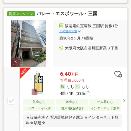
パレー・エスポワール・三国
賃貸マンション
阪急電鉄宝塚線 三国駅 徒歩1分
その他の交通
築30年2ヶ月 / 8階建
大阪府大阪市淀川区新高３丁目
6.40
万円
管理費5,000円
なし
なし
2
4階 / 1K（23.8m
）
礼金なし
敷金なし
一人暮らし
バス・トイレ別
駐車場(近隣含)
インターネット無料
☆設備充実☆周辺環境良好☆駅近☆インターネット無
料☆駅近☆