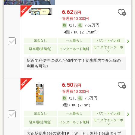
6.62
万円
管理費10,000円
なし
7.62万円
2
14階 / 1K（21.75m
）
敷金なし
一人暮らし
バス・トイレ別
モニタ付インターホ
駐車場(近隣含)
インターネット無料
ン
駅近で利便性に優れた物件です！徒歩圏内で多沿線の
利用も可能♪
6.50
万円
管理費10,000円
なし
7.5万円
2
3階 / 1K（21m
）
敷金なし
一人暮らし
バス・トイレ別
モニタ付インターホ
駐車場(近隣含)
インターネット無料
ン
大正駅徒歩1分の築浅1Ｋ！ＷＩＦＩ無料！分譲タイプ