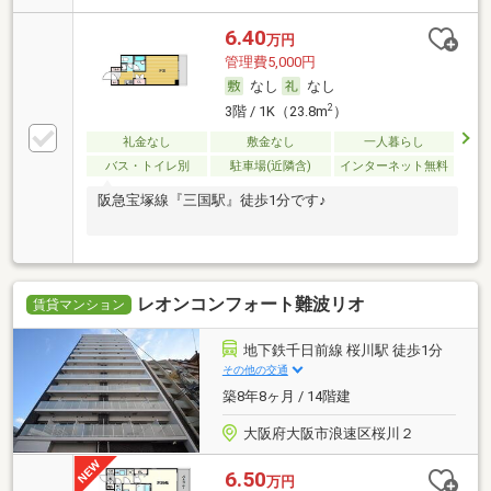
6.40
万円
管理費5,000円
なし
なし
2
3階 / 1K（23.8m
）
礼金なし
敷金なし
一人暮らし
バス・トイレ別
駐車場(近隣含)
インターネット無料
阪急宝塚線『三国駅』徒歩1分です♪
レオンコンフォート難波リオ
賃貸マンション
地下鉄千日前線 桜川駅 徒歩1分
その他の交通
築8年8ヶ月 / 14階建
大阪府大阪市浪速区桜川２
6.50
万円