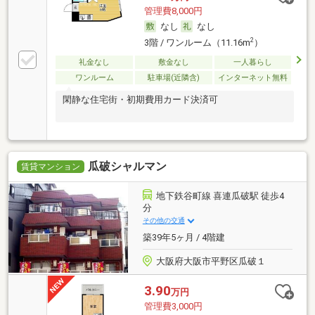
管理費8,000円
なし
なし
2
3階 / ワンルーム（11.16m
）
礼金なし
敷金なし
一人暮らし
ワンルーム
駐車場(近隣含)
インターネット無料
閑静な住宅街・初期費用カード決済可
瓜破シャルマン
賃貸マンション
地下鉄谷町線 喜連瓜破駅 徒歩4
分
その他の交通
築39年5ヶ月 / 4階建
大阪府大阪市平野区瓜破１
3.90
万円
管理費3,000円