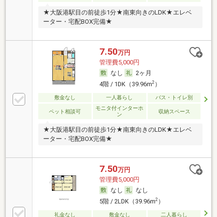
★大阪港駅目の前徒歩1分★南東向きのLDK★エレベ
ーター・宅配BOX完備★
7.50
万円
管理費5,000円
なし
2ヶ月
2
4階 / 1DK（39.96m
）
敷金なし
一人暮らし
バス・トイレ別
モニタ付インターホ
ペット相談可
収納スペース
ン
★大阪港駅目の前徒歩1分★南東向きのLDK★エレベ
ーター・宅配BOX完備★
7.50
万円
管理費5,000円
なし
なし
2
5階 / 2LDK（39.96m
）
礼金なし
敷金なし
二人暮らし