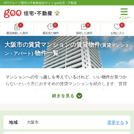
NTTグループ運営の不動産総合サイト goo住宅・不動産
1
0
0
0
最近検索した条件
最近見た物件
保存した条件
お気に入り
大阪市の賃貸マンションの賃貸物件
(賃貸マンショ
物件一覧
ン・アパート)
マンションへの引っ越しを考えているけれど、いい物件が見つか
らないという方におすすめの賃貸マンションを紹介します。賃貸
マンションは、物件別に間取りや設備、内装などが異なります。
続きを見る
複数の物件を見比べて、希望や好みにぴったりなお部屋を見つけ
ることがおすすめ。好みのお部屋を見つけるためにも、複数の賃
貸マンションを比較してみてくださいね。
地域
変更する
大阪市