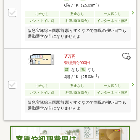
2
6階 / 1K（25.03m
）
礼金なし
敷金なし
一人暮らし
バス・トイレ別
駐車場(近隣含)
インターネット無料
阪急宝塚線三国駅前 駅がすぐなので雨風の強い日でも
通勤通学が苦になりませんよ
7
万円
管理費9,000円
なし
なし
2
4階 / 1K（25.03m
）
礼金なし
敷金なし
一人暮らし
バス・トイレ別
駐車場(近隣含)
インターネット無料
阪急宝塚線三国駅前 駅がすぐなので雨風の強い日でも
通勤通学が苦になりませんよ