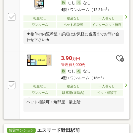
なし
なし
2
4階 / ワンルーム（12.21m
）
礼金なし
敷金なし
一人暮らし
ワンルーム
ペット相談可
インターネット無料
★物件の内覧希望・詳細はお気軽に当店までお問い合
わせ下さい★
3.90
万円
管理費3,000円
なし
なし
2
4階 / ワンルーム（16m
）
礼金なし
敷金なし
一人暮らし
ワンルーム
駐車場(近隣含)
ペット相談可
ペット相談可・角部屋・最上階
エスリード野田駅前
賃貸マンション