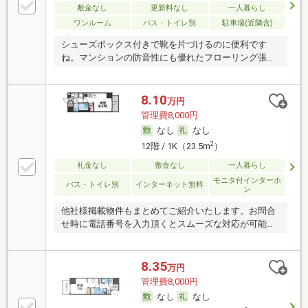
敷金なし
更新料なし
一人暮らし
ワンルーム
バス・トイレ別
駐車場(近隣含)
シューズボックス付きで靴を片づけるのに便利です
ね。マンションの防音性にも優れたフローリング張り
です。
8.10
万円
管理費8,000円
なし
なし
2
12階 / 1K（23.5m
）
礼金なし
敷金なし
一人暮らし
モニタ付インターホ
バス・トイレ別
インターネット無料
ン
他社様掲載物件もまとめてご紹介いたします。お問合
せ時に電話番号を入力頂くとスムーズな対応が可能で
す。
8.35
万円
管理費8,000円
なし
なし