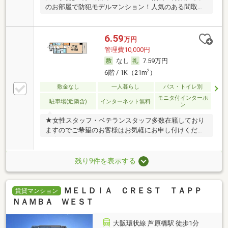
のお部屋で防犯モデルマンション！人気のある間取
り！
6.59
万円
管理費10,000円
なし
7.59万円
2
6階 / 1K（21m
）
敷金なし
一人暮らし
バス・トイレ別
モニタ付インターホ
駐車場(近隣含)
インターネット無料
ン
★女性スタッフ・ベテランスタッフ多数在籍しており
ますのでご希望のお客様はお気軽にお申し付けくださ
い★
残り9件を表示する
ＭＥＬＤＩＡ ＣＲＥＳＴ ＴＡＰＰ
賃貸マンション
ＮＡＭＢＡ ＷＥＳＴ
大阪環状線 芦原橋駅 徒歩1分