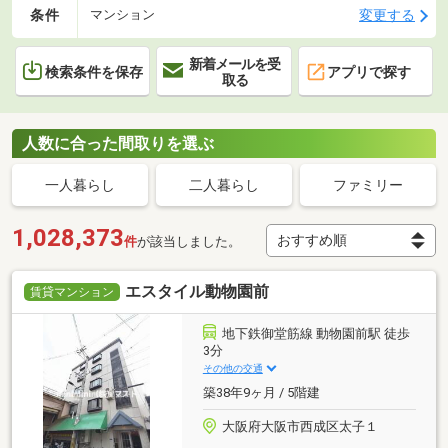
条件
変更する
マンション
新着メールを受
検索条件を保存
アプリで探す
取る
人数に合った間取りを選ぶ
一人暮らし
二人暮らし
ファミリー
1,028,373
件
が該当しました。
エスタイル動物園前
賃貸マンション
地下鉄御堂筋線 動物園前駅 徒歩
3分
その他の交通
築38年9ヶ月 / 5階建
大阪府大阪市西成区太子１