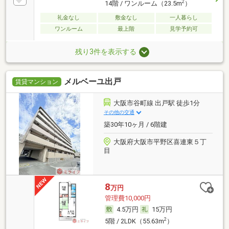
2
14階 / ワンルーム（23.5m
）
礼金なし
敷金なし
一人暮らし
ワンルーム
最上階
見学予約可
残り3件を表示する
メルベーユ出戸
賃貸マンション
大阪市谷町線 出戸駅 徒歩1分
その他の交通
築30年10ヶ月 / 6階建
大阪府大阪市平野区喜連東５丁
目
8
万円
管理費10,000円
4.5万円
15万円
2
5階 / 2LDK（55.63m
）