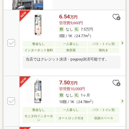
6.54
万円
管理費9,660円
なし
7.5万円
2
5階 / 1K（24.77m
）
敷金なし
一人暮らし
バス・トイレ別
インターネット無料
角部屋
南向き
当店ではクレジット決済・paypay決済可能です。
7.50
万円
管理費10,000円
なし
1ヶ月
2
10階 / 1K（24.78m
）
敷金なし
一人暮らし
バス・トイレ別
モニタ付インターホ
オートロック付き
収納スペース
ン