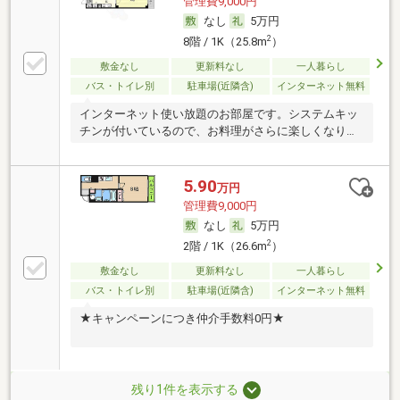
管理費9,000円
なし
5万円
2
8階 / 1K（25.8m
）
敷金なし
更新料なし
一人暮らし
バス・トイレ別
駐車場(近隣含)
インターネット無料
インターネット使い放題のお部屋です。システムキッ
チンが付いているので、お料理がさらに楽しくなりま
す。
5.90
万円
管理費9,000円
なし
5万円
2
2階 / 1K（26.6m
）
敷金なし
更新料なし
一人暮らし
バス・トイレ別
駐車場(近隣含)
インターネット無料
★キャンペーンにつき仲介手数料0円★
残り1件を表示する