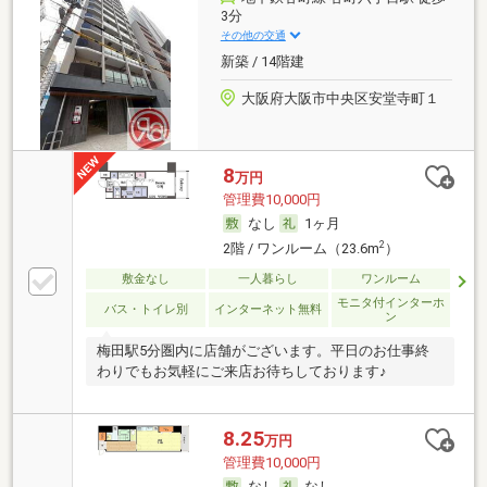
3分
その他の交通
新築 / 14階建
大阪府大阪市中央区安堂寺町１
8
万円
管理費10,000円
なし
1ヶ月
2
2階 / ワンルーム（23.6m
）
敷金なし
一人暮らし
ワンルーム
モニタ付インターホ
バス・トイレ別
インターネット無料
ン
梅田駅5分圏内に店舗がございます。平日のお仕事終
わりでもお気軽にご来店お待ちしております♪
8.25
万円
管理費10,000円
なし
なし