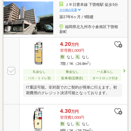
ＪＲ日豊本線 下曽根駅 徒歩5分
その他の交通
築27年6ヶ月 / 9階建
福岡県北九州市小倉南区下曽根
新町
4.20
万円
管理費2,000円
なし
なし
2
7階 / 1K（26.8m
）
礼金なし
敷金なし
一人暮らし
バス・トイレ別
駐車場(近隣含)
オートロック付き
IT重説可能。非対面でのご契約が簡単に行えます。初
期費用のクレジット決済可能となっております。
4.30
万円
管理費2,000円
なし
なし
2
9階 / 1K（29.75m
）