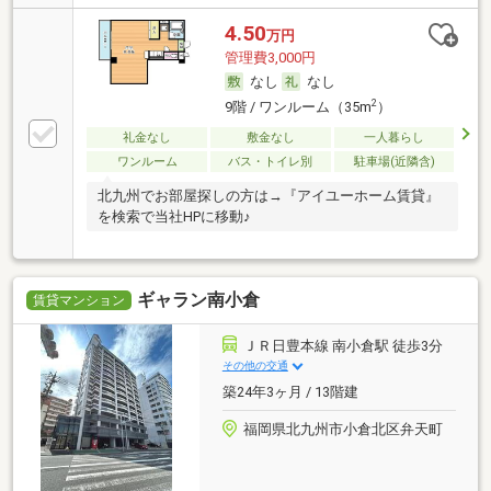
4.50
万円
管理費3,000円
なし
なし
2
9階 / ワンルーム（35m
）
礼金なし
敷金なし
一人暮らし
ワンルーム
バス・トイレ別
駐車場(近隣含)
北九州でお部屋探しの方は→『アイユーホーム賃貸』
を検索で当社HPに移動♪
ギャラン南小倉
賃貸マンション
ＪＲ日豊本線 南小倉駅 徒歩3分
その他の交通
築24年3ヶ月 / 13階建
福岡県北九州市小倉北区弁天町