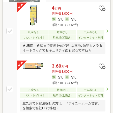
4
万円
管理費3,000円
なし
なし
2
8階 / 2K（27.6m
）
礼金なし
敷金なし
二人暮らし
バス・トイレ別
駐車場(近隣含)
インターネット無料
★JR南小倉駅まで徒歩1分の便利な立地♪防犯カメラ＆
オートロックでセキュリティ面も安心ですね☆
3.60
万円
管理費3,000円
なし
なし
2
8階 / 1K（24.5m
）
礼金なし
敷金なし
一人暮らし
バス・トイレ別
駐車場(近隣含)
インターネット無料
北九州でお部屋探しの方は→『アイユーホーム賃貸』
を検索で当社HPに移動♪