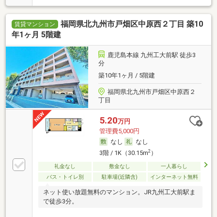
福岡県北九州市戸畑区中原西２丁目 築10
賃貸マンション
年1ヶ月 5階建
鹿児島本線 九州工大前駅 徒歩3
分
築10年1ヶ月 / 5階建
福岡県北九州市戸畑区中原西２
丁目
5.20
万円
管理費5,000円
なし
なし
2
3階 / 1K（30.15m
）
礼金なし
敷金なし
一人暮らし
バス・トイレ別
駐車場(近隣含)
インターネット無料
ネット使い放題無料のマンション。JR九州工大前駅ま
で徒歩3分。