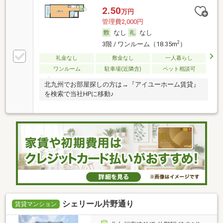
2.50
万円
管理費2,000円
なし
なし
2
3階 / ワンルーム（18.35m
）
礼金なし
敷金なし
一人暮らし
ワンルーム
駐車場(近隣含)
ペット相談可
北九州でお部屋探しの方は→『アイユーホーム賃貸』
を検索で当社HPに移動♪
シェリール片野通り
賃貸マンション