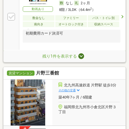
なし
2ヶ月
動画あり
2
8階 / 3LDK（64.4m
）
敷金なし
ファミリー
バス・トイレ別
南向き
オートロック付き
収納スペース
初期費用カード決済可
残り1件を表示する
片野三番館
賃貸マンション
北九州高速鉄道 片野駅 徒歩3分
その他の交通
築40年7ヶ月 / 6階建
福岡県北九州市小倉北区片野３
丁目