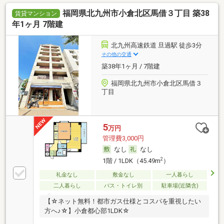
福岡県北九州市小倉北区馬借３丁目 築38
賃貸マンション
年1ヶ月 7階建
北九州高速鉄道 旦過駅 徒歩3分
その他の交通
築38年1ヶ月 / 7階建
福岡県北九州市小倉北区馬借３
丁目
5
万円
管理費3,000円
なし
なし
2
1階 / 1LDK（45.49m
）
礼金なし
敷金なし
一人暮らし
二人暮らし
バス・トイレ別
駐車場(近隣含)
【☆ネット無料！都市ガス仕様とコスパを重視したい
方へ♪☆】小倉都心部1LDK☆