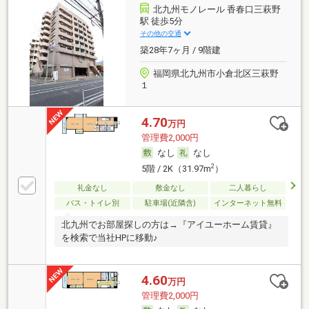
北九州モノレール 香春口三萩野
駅 徒歩5分
その他の交通
築28年7ヶ月 / 9階建
福岡県北九州市小倉北区三萩野
１
4.70
万円
管理費2,000円
なし
なし
2
5階 / 2K（31.97m
）
礼金なし
敷金なし
二人暮らし
バス・トイレ別
駐車場(近隣含)
インターネット無料
北九州でお部屋探しの方は→『アイユーホーム賃貸』
を検索で当社HPに移動♪
4.60
万円
管理費2,000円