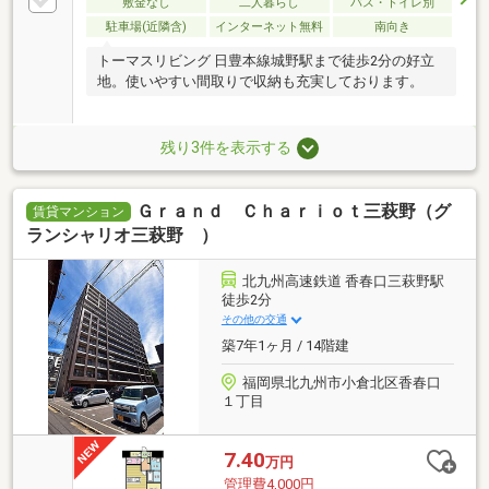
敷金なし
二人暮らし
バス・トイレ別
駐車場(近隣含)
インターネット無料
南向き
トーマスリビング 日豊本線城野駅まで徒歩2分の好立
地。使いやすい間取りで収納も充実しております。
残り3件を表示する
Ｇｒａｎｄ Ｃｈａｒｉｏｔ三萩野（グ
賃貸マンション
ランシャリオ三萩野 ）
北九州高速鉄道 香春口三萩野駅
徒歩2分
その他の交通
築7年1ヶ月 / 14階建
福岡県北九州市小倉北区香春口
１丁目
7.40
万円
管理費4,000円