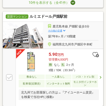
10件を表示する（全41件）
ルミエドール戸畑駅前
賃貸マンション
鹿児島本線 戸畑駅 徒歩3分
その他の交通
築7年8ヶ月 / 10階建
福岡県北九州市戸畑区中本町
5.90
万円
管理費4,000円
なし
2ヶ月
2
3階 / 1DK（33.3m
）
敷金なし
一人暮らし
バス・トイレ別
モニタ付インターホ
駐車場(近隣含)
インターネット無料
ン
北九州でお部屋探しの方は→『アイユーホーム賃貸』
を検索で当社HPに移動♪