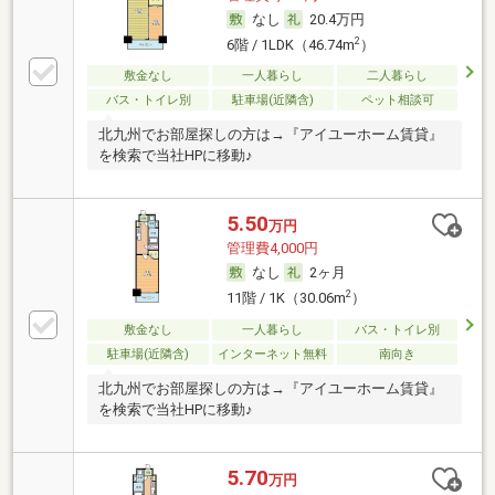
なし
20.4万円
2
6階 / 1LDK（46.74m
）
敷金なし
一人暮らし
二人暮らし
バス・トイレ別
駐車場(近隣含)
ペット相談可
北九州でお部屋探しの方は→『アイユーホーム賃貸』
を検索で当社HPに移動♪
5.50
万円
管理費4,000円
なし
2ヶ月
2
11階 / 1K（30.06m
）
敷金なし
一人暮らし
バス・トイレ別
駐車場(近隣含)
インターネット無料
南向き
北九州でお部屋探しの方は→『アイユーホーム賃貸』
を検索で当社HPに移動♪
5.70
万円