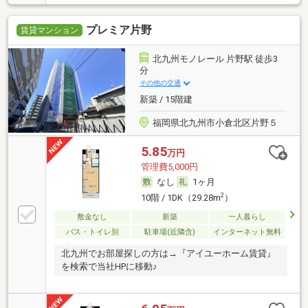
プレミア片野
賃貸マンション
北九州モノレール 片野駅 徒歩3
分
その他の交通
新築 / 15階建
福岡県北九州市小倉北区片野５
5.85
万円
管理費5,000円
なし
1ヶ月
2
10階 / 1DK（29.28m
）
敷金なし
新築
一人暮らし
バス・トイレ別
駐車場(近隣含)
インターネット無料
北九州でお部屋探しの方は→『アイユーホーム賃貸』
を検索で当社HPに移動♪