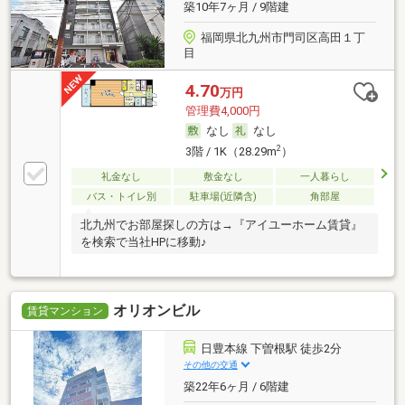
築10年7ヶ月 / 9階建
福岡県北九州市門司区高田１丁
目
4.70
万円
管理費4,000円
なし
なし
2
3階 / 1K（28.29m
）
礼金なし
敷金なし
一人暮らし
バス・トイレ別
駐車場(近隣含)
角部屋
北九州でお部屋探しの方は→『アイユーホーム賃貸』
を検索で当社HPに移動♪
オリオンビル
賃貸マンション
日豊本線 下曽根駅 徒歩2分
その他の交通
築22年6ヶ月 / 6階建