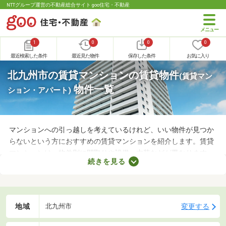
NTTグループ運営の不動産総合サイト goo住宅・不動産
1
0
0
0
最近検索した条件
最近見た物件
保存した条件
お気に入り
北九州市の賃貸マンションの賃貸物件
(賃貸マン
物件一覧
ション・アパート)
マンションへの引っ越しを考えているけれど、いい物件が見つか
らないという方におすすめの賃貸マンションを紹介します。賃貸
マンションは、物件別に間取りや設備、内装などが異なります。
続きを見る
複数の物件を見比べて、希望や好みにぴったりなお部屋を見つけ
ることがおすすめ。好みのお部屋を見つけるためにも、複数の賃
貸マンションを比較してみてくださいね。
地域
変更する
北九州市