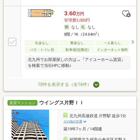
3.60
万円
管理費3,000円
なし
なし
2
8階 / 1K（24.64m
）
礼金なし
敷金なし
一人暮らし
バス・トイレ別
駐車場(近隣含)
インターネット無料
北九州でお部屋探しの方は→『アイユーホーム賃貸』
を検索で当社HPに移動♪
10件を表示する（全16件）
ウイングス片野ＩＩ
賃貸マンション
北九州高速鉄道 片野駅 徒歩1分
その他の交通
築19年7ヶ月 / 14階建
福岡県北九州市小倉北区片野３