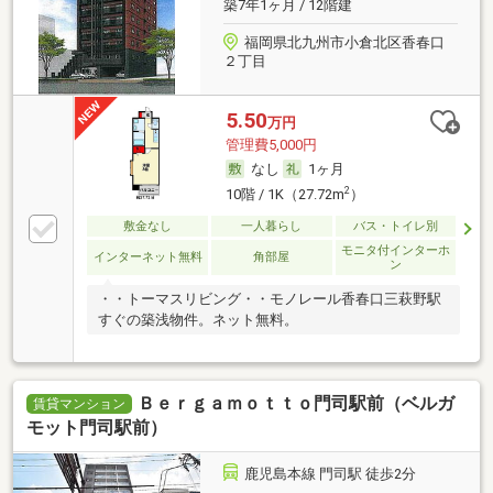
築7年1ヶ月 / 12階建
福岡県北九州市小倉北区香春口
２丁目
5.50
万円
管理費5,000円
なし
1ヶ月
2
10階 / 1K（27.72m
）
敷金なし
一人暮らし
バス・トイレ別
モニタ付インターホ
インターネット無料
角部屋
ン
・・トーマスリビング・・モノレール香春口三萩野駅
すぐの築浅物件。ネット無料。
Ｂｅｒｇａｍｏｔｔｏ門司駅前（ベルガ
賃貸マンション
モット門司駅前）
鹿児島本線 門司駅 徒歩2分