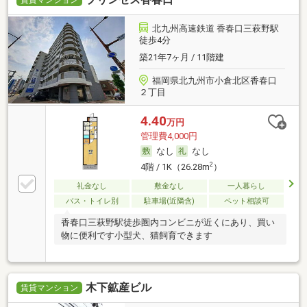
北九州高速鉄道 香春口三萩野駅
徒歩4分
築21年7ヶ月 / 11階建
福岡県北九州市小倉北区香春口
２丁目
4.40
万円
管理費4,000円
なし
なし
2
4階 / 1K（26.28m
）
礼金なし
敷金なし
一人暮らし
バス・トイレ別
駐車場(近隣含)
ペット相談可
香春口三萩野駅徒歩圏内コンビニが近くにあり、買い
物に便利です小型犬、猫飼育できます
木下鉱産ビル
賃貸マンション