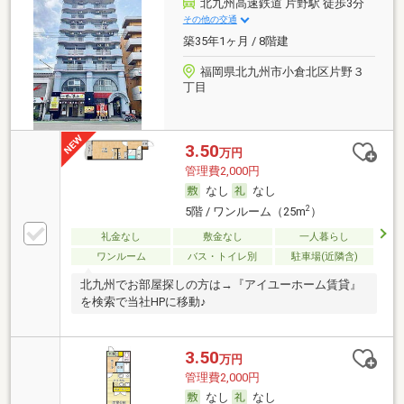
北九州高速鉄道 片野駅 徒歩3分
その他の交通
築35年1ヶ月 / 8階建
福岡県北九州市小倉北区片野３
丁目
3.50
万円
管理費2,000円
なし
なし
2
5階 / ワンルーム（25m
）
礼金なし
敷金なし
一人暮らし
ワンルーム
バス・トイレ別
駐車場(近隣含)
北九州でお部屋探しの方は→『アイユーホーム賃貸』
を検索で当社HPに移動♪
3.50
万円
管理費2,000円
なし
なし