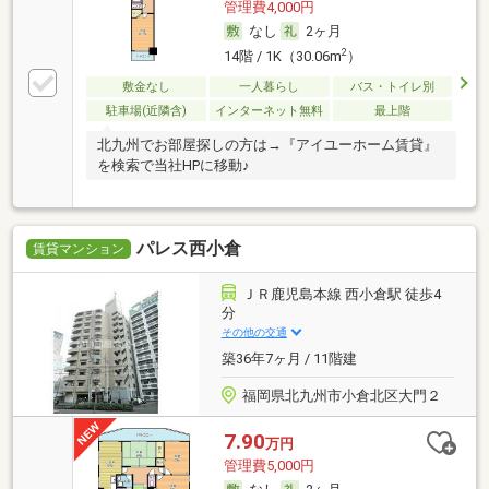
管理費4,000円
なし
2ヶ月
2
14階 / 1K（30.06m
）
敷金なし
一人暮らし
バス・トイレ別
駐車場(近隣含)
インターネット無料
最上階
北九州でお部屋探しの方は→『アイユーホーム賃貸』
を検索で当社HPに移動♪
パレス西小倉
賃貸マンション
ＪＲ鹿児島本線 西小倉駅 徒歩4
分
その他の交通
築36年7ヶ月 / 11階建
福岡県北九州市小倉北区大門２
7.90
万円
管理費5,000円