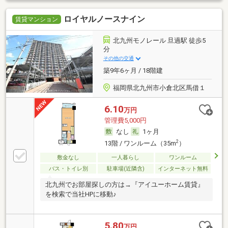
ロイヤルノースナイン
賃貸マンション
北九州モノレール 旦過駅 徒歩5
分
その他の交通
築9年6ヶ月 / 18階建
福岡県北九州市小倉北区馬借１
6.10
万円
管理費5,000円
なし
1ヶ月
2
13階 / ワンルーム（35m
）
敷金なし
一人暮らし
ワンルーム
バス・トイレ別
駐車場(近隣含)
インターネット無料
北九州でお部屋探しの方は→『アイユーホーム賃貸』
を検索で当社HPに移動♪
5.80
万円