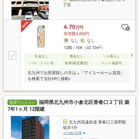
丁目
4.70
万円
管理費4,000円
なし
なし
2
12階 / 1DK（32.72m
）
礼金なし
敷金なし
一人暮らし
バス・トイレ別
駐車場(近隣含)
ペット相談可
北九州でお部屋探しの方は→『アイユーホーム賃貸』
を検索で当社HPに移動♪
福岡県北九州市小倉北区香春口２丁目 築
賃貸マンション
7年1ヶ月 12階建
北九州高速鉄道 香春口三萩野駅
徒歩1分
その他の交通