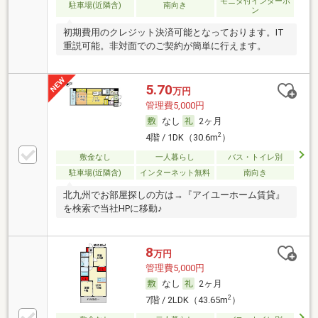
モニタ付インターホ
駐車場(近隣含)
南向き
ン
初期費用のクレジット決済可能となっております。IT
重説可能。非対面でのご契約が簡単に行えます。
5.70
万円
管理費5,000円
なし
2ヶ月
2
4階 / 1DK（30.6m
）
敷金なし
一人暮らし
バス・トイレ別
駐車場(近隣含)
インターネット無料
南向き
北九州でお部屋探しの方は→『アイユーホーム賃貸』
を検索で当社HPに移動♪
8
万円
管理費5,000円
なし
2ヶ月
2
7階 / 2LDK（43.65m
）