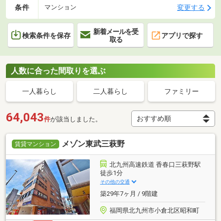
条件
変更する
マンション
新着メールを受
検索条件を保存
アプリで探す
取る
人数に合った間取りを選ぶ
一人暮らし
二人暮らし
ファミリー
64,043
件
が該当しました。
メゾン東武三萩野
賃貸マンション
北九州高速鉄道 香春口三萩野駅
徒歩1分
その他の交通
築29年7ヶ月 / 9階建
福岡県北九州市小倉北区昭和町