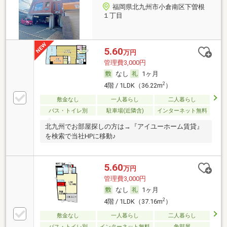
福岡県北九州市小倉南区下曽根
１丁目
5.60
万円
管理費3,000円
なし
1ヶ月
2
4階 / 1LDK（36.22m
）
敷金なし
一人暮らし
二人暮らし
バス・トイレ別
駐車場(近隣含)
インターネット無料
北九州でお部屋探しの方は→『アイユーホーム賃貸』
を検索で当社HPに移動♪
5.60
万円
管理費3,000円
なし
1ヶ月
2
4階 / 1LDK（37.16m
）
敷金なし
一人暮らし
二人暮らし
バス・トイレ別
インターネット無料
角部屋