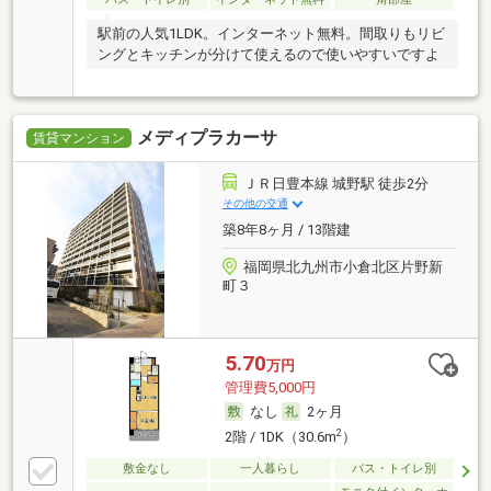
駅前の人気1LDK。インターネット無料。間取りもリビ
ングとキッチンが分けて使えるので使いやすいですよ
メディプラカーサ
賃貸マンション
ＪＲ日豊本線 城野駅 徒歩2分
その他の交通
築8年8ヶ月 / 13階建
福岡県北九州市小倉北区片野新
町３
5.70
万円
管理費5,000円
なし
2ヶ月
2
2階 / 1DK（30.6m
）
敷金なし
一人暮らし
バス・トイレ別