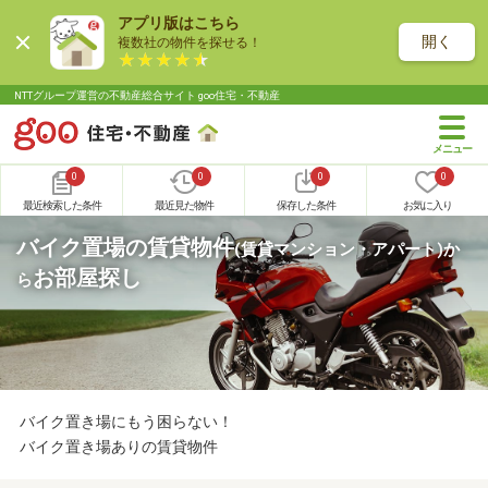
アプリ版はこちら
開く
複数社の物件を探せる！
NTTグループ運営の不動産総合サイト goo住宅・不動産
0
0
0
0
最近検索した条件
最近見た物件
保存した条件
お気に入り
バイク置場の賃貸物件
(賃貸マンション・アパート)
か
お部屋探し
ら
バイク置き場にもう困らない！
バイク置き場ありの賃貸物件