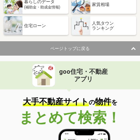
暮らしのデータ
家賃相場
(補助金・助成金情報)
人気タウン
住宅ローン
ランキング
ページトップに戻る
goo住宅・不動産
アプリ
大手不動産サイト
物件
の
を
まとめて検索！