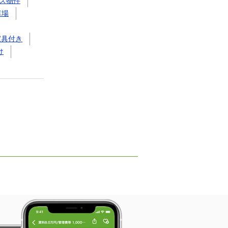
ズ物件
車場
家具付き
け