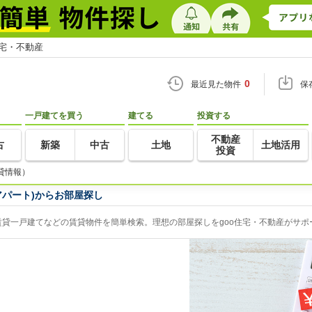
住宅・不動産
0
最近見た物件
保
一戸建てを買う
建てる
投資する
不動産
古
新築
中古
土地
土地活用
投資
貸情報）
アパート)からお部屋探し
貸一戸建てなどの賃貸物件を簡単検索。理想の部屋探しをgoo住宅・不動産がサポ