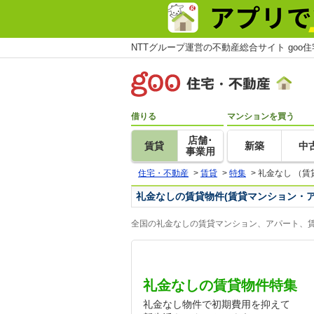
NTTグループ運営の不動産総合サイト goo
借りる
マンションを買う
店舗･
賃貸
新築
中
事業用
住宅・不動産
>
賃貸
>
特集
>
礼金なし （賃
礼金なしの賃貸物件(賃貸マンション・
全国の礼金なしの賃貸マンション、アパート、賃
礼金なしの賃貸物件特集
礼金なし物件で初期費用を抑えて