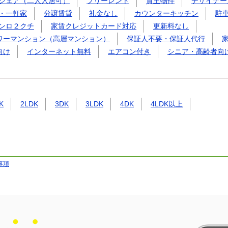
シェア（二人入居可）
フリーレント
貸主物件
デザイナー
・一軒家
分譲賃貸
礼金なし
カウンターキッチン
駐
ンロ２クチ
家賃クレジットカード対応
更新料なし
ワーマンション（高層マンション）
保証人不要・保証人代行
向け
インターネット無料
エアコン付き
シニア・高齢者向
K
2LDK
3DK
3LDK
4DK
4LDK以上
事項