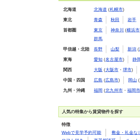
北海道
北海道
(
札幌市
)
東北
青森
秋田
岩手
首都圏
東京
神奈川
(
横浜市
群馬
甲信越・北陸
長野
山梨
新潟
(
東海
愛知
(
名古屋市
)
静
関西
大阪
(
大阪市
・
堺市
)
中国・四国
広島
(
広島市
)
岡山
(
九州・沖縄
福岡
(
北九州市
・
福岡
人気の特集から賃貸物件を探す
特徴
Webで見学予約可能
敷金・礼金な