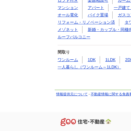
ロフト付き
楽器相談可
ルーム
マンション
アパート
一戸建て
オール電化
バイク置場
ガスコ
リフォーム・リノベーション済
タ
メゾネット
新婚・カップル・同棲
ルーフバルコニー
間取り
ワンルーム
1DK
1LDK
2D
一人暮らし（ワンルーム～1LDK）
情報提供元について
-
不動産情報に関する免責