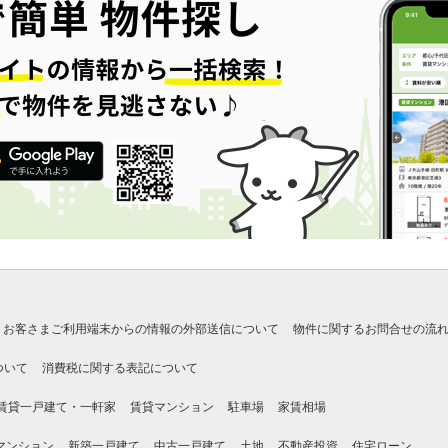
お客さまご利用端末からの情報の外部送信について
物件に関するお問合せの流
ついて
消費税に関する表記について
賃貸一戸建て・一軒家
賃貸マンション
駐車場
家賃相場
マンション
新築一戸建て
中古一戸建て
土地
不動産投資
住宅ローン