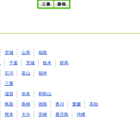
宮城
山形
福島
玉
千葉
茨城
栃木
群馬
石川
富山
福井
三重
滋賀
奈良
和歌山
鳥取
島根
徳島
香川
愛媛
高知
熊本
大分
宮崎
鹿児島
沖縄