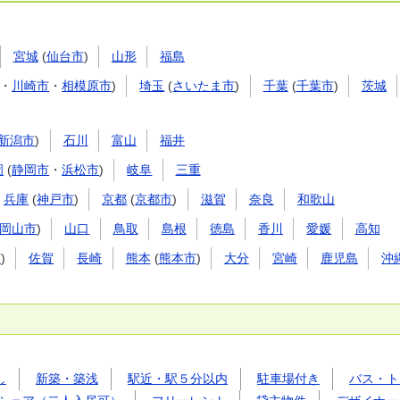
宮城
(
仙台市
)
山形
福島
・
川崎市
・
相模原市
)
埼玉
(
さいたま市
)
千葉
(
千葉市
)
茨城
新潟市
)
石川
富山
福井
岡
(
静岡市
・
浜松市
)
岐阜
三重
兵庫
(
神戸市
)
京都
(
京都市
)
滋賀
奈良
和歌山
岡山市
)
山口
鳥取
島根
徳島
香川
愛媛
高知
市
)
佐賀
長崎
熊本
(
熊本市
)
大分
宮崎
鹿児島
沖
し
新築・築浅
駅近・駅５分以内
駐車場付き
バス・ト