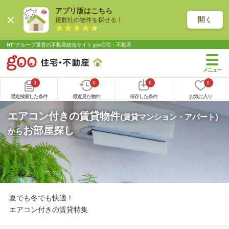
アプリ版はこちら
開く
複数社の物件を探せる！
NTTグループ運営の不動産総合サイト goo住宅・不動産
0
0
0
0
最近検索した条件
最近見た物件
保存した条件
お気に入り
エアコン付きの賃貸物件
(賃貸マンション・アパート)
お部屋探し
から
夏でも冬でも快適！
エアコン付きの賃貸特集