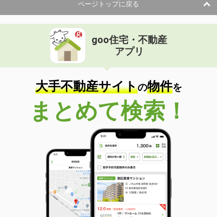
ページトップに戻る
goo住宅・不動産
アプリ
大手不動産サイト
物件
の
を
まとめて検索！