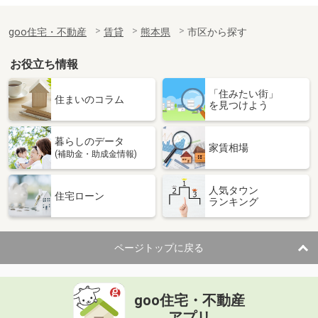
goo住宅・不動産
賃貸
熊本県
市区から探す
お役立ち情報
「住みたい街」
住まいのコラム
を見つけよう
暮らしのデータ
家賃相場
(補助金・助成金情報)
人気タウン
住宅ローン
ランキング
ページトップに戻る
goo住宅・不動産
アプリ