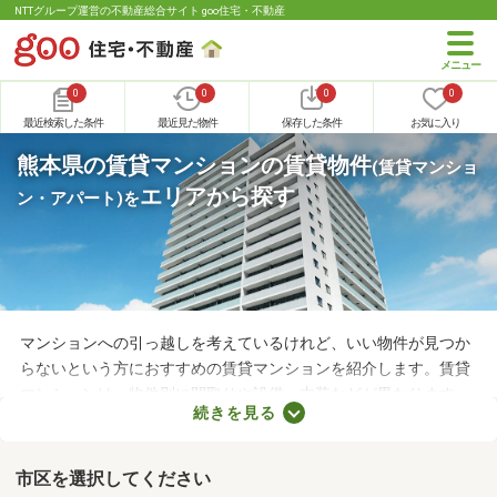
NTTグループ運営の不動産総合サイト goo住宅・不動産
0
0
0
0
最近検索した条件
最近見た物件
保存した条件
お気に入り
熊本県の賃貸マンションの賃貸物件
(賃貸マンショ
エリアから探す
ン・アパート)
を
マンションへの引っ越しを考えているけれど、いい物件が見つか
らないという方におすすめの賃貸マンションを紹介します。賃貸
マンションは、物件別に間取りや設備、内装などが異なります。
続きを見る
複数の物件を見比べて、希望や好みにぴったりなお部屋を見つけ
ることがおすすめ。好みのお部屋を見つけるためにも、複数の賃
貸マンションを比較してみてくださいね。
市区を選択してください