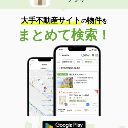
大手不動産サイト
物件
の
を
まとめて検索！