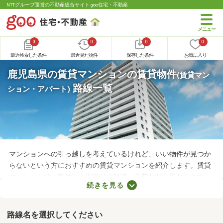
NTTグループ運営の不動産総合サイト goo住宅・不動産
0
0
0
0
最近検索した条件
最近見た物件
保存した条件
お気に入り
鹿児島県の賃貸マンションの賃貸物件
(賃貸マン
路線一覧
ション・アパート)
マンションへの引っ越しを考えているけれど、いい物件が見つか
らないという方におすすめの賃貸マンションを紹介します。賃貸
マンションは、物件別に間取りや設備、内装などが異なります。
続きを見る
複数の物件を見比べて、希望や好みにぴったりなお部屋を見つけ
ることがおすすめ。好みのお部屋を見つけるためにも、複数の賃
貸マンションを比較してみてくださいね。
路線名を選択してください