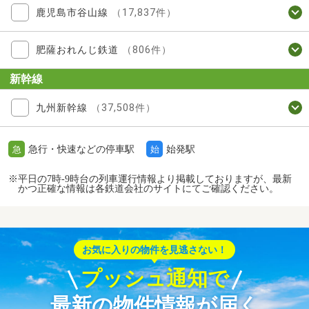
鹿児島市谷山線
（17,837件）
肥薩おれんじ鉄道
（806件）
新幹線
九州新幹線
（37,508件）
急行・快速などの停車駅
始発駅
急
始
※平日の7時-9時台の列車運行情報より掲載しておりますが、最新
かつ正確な情報は各鉄道会社のサイトにてご確認ください。
お気に入りの物件を見逃さない！
プッシュ通知で
最新の物件情報が届く