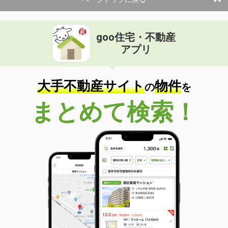
goo住宅・不動産
アプリ
大手不動産サイト
物件
の
を
まとめて検索！