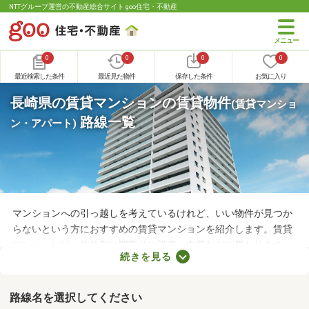
NTTグループ運営の不動産総合サイト goo住宅・不動産
0
0
0
0
最近検索した条件
最近見た物件
保存した条件
お気に入り
長崎県の賃貸マンションの賃貸物件
(賃貸マンショ
路線一覧
ン・アパート)
マンションへの引っ越しを考えているけれど、いい物件が見つか
らないという方におすすめの賃貸マンションを紹介します。賃貸
マンションは、物件別に間取りや設備、内装などが異なります。
続きを見る
複数の物件を見比べて、希望や好みにぴったりなお部屋を見つけ
ることがおすすめ。好みのお部屋を見つけるためにも、複数の賃
貸マンションを比較してみてくださいね。
路線名を選択してください