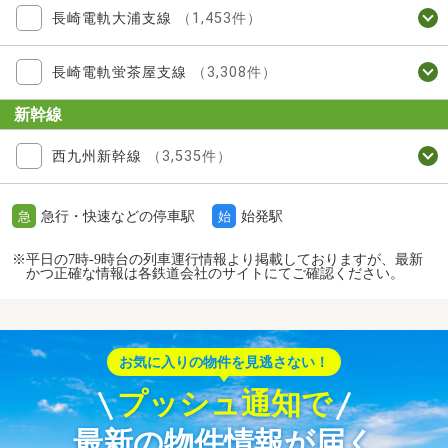
長崎電軌大浦支線
（1,453件）
長崎電軌蛍茶屋支線
（3,308件）
新幹線
西九州新幹線
（3,535件）
急行・快速などの停車駅
始発駅
急
始
※平日の7時-9時台の列車運行情報より掲載しておりますが、最新
かつ正確な情報は各鉄道会社のサイトにてご確認ください。
お気に入りの物件を見逃さない！
プッシュ通知で
最新の物件情報が届く