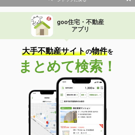
goo住宅・不動産
アプリ
大手不動産サイト
物件
の
を
まとめて検索！