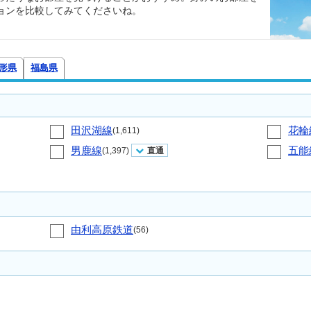
ョンを比較してみてくださいね。
形県
福島県
田沢湖線
花輪
(1,611)
男鹿線
五能
(1,397)
直通
由利高原鉄道
(56)