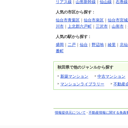
リアス線
｜
山形新幹線
｜
仙山線
｜
石巻線
人気の市区から探す :
仙台市青葉区
｜
仙台市泉区
｜
仙台市宮城
川市
｜
上北郡六戸町
｜
三沢市
｜
山形市
｜
人気の駅から探す :
盛岡
｜
二戸
｜
仙台
｜
野辺地
｜
綾里
｜
北仙
番町
秋田県で他のジャンルから探す
新築マンション
中古マンション
マンションライブラリー
不動産
情報提供元について
-
不動産情報に関する免責