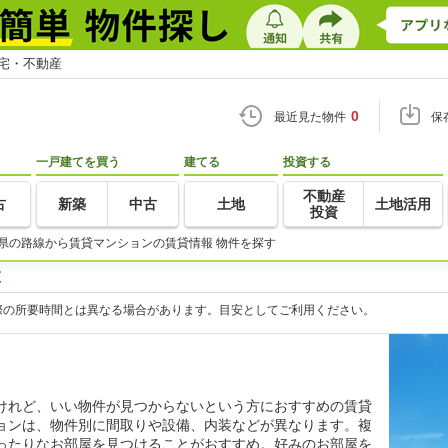
住宅・不動産
0
最近見た物件
保
一戸建てを買う
建てる
投資する
不動産
古
新築
中古
土地
土地活用
投資
県の路線から賃貸マンションの賃貸情報 物件を探す
覧
際の所要時間とは異なる場合があります。目安としてご利用ください。
けれど、いい物件が見つからないという方におすすめの賃貸
ョンは、物件別に間取りや設備、内装などが異なります。複
ったりなお部屋を見つけることがおすすめ。好みのお部屋を