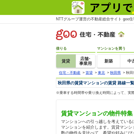
NTTグループ運営の不動産総合サイト goo
借りる
マンションを買う
店舗･
賃貸
新築
中
事業用
住宅・不動産
>
賃貸
>
東北
>
秋田県
>
秋田
秋田県の賃貸マンションの賃貸 路線一
※乗車する時間帯や乗り換え時間によって、実
賃貸マンションの物件特集
マンションへの引っ越しを考えている
マンションを紹介します。賃貸マンシ
数の物件を見比べて、希望や好みにぴ