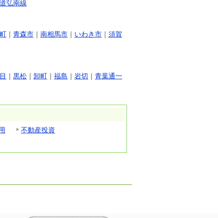
道弘南線
町
｜
青森市
｜
南相馬市
｜
いわき市
｜
須賀
目
｜
黒松
｜
卸町
｜
福島
｜
岩切
｜
青葉通一
用
不動産投資