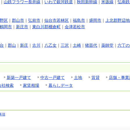
｜
山鉄フラワー長井線
｜
いわて銀河鉄道
｜
秋田新幹線
｜
米坂線
｜
弘南鉄
野区
｜
郡山市
｜
弘前市
｜
仙台市若林区
｜
福島市
｜
盛岡市
｜
上北郡野辺地
鶴岡市
｜
新庄市
｜
東白川郡棚倉町
｜
会津若松市
台
｜
郡山
｜
新庄
｜
古川
｜
八乙女
｜
三沢
｜
土崎
｜
猪苗代
｜
薬師堂
｜
六丁の
新築一戸建て
中古一戸建て
土地
賃貸
店舗・事業
会社検索
家賃相場
暮らしデータ
事項