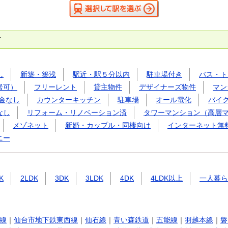
す
し
新築・築浅
駅近・駅５分以内
駐車場付き
バス・ト
居可）
フリーレント
貸主物件
デザイナーズ物件
マン
金なし
カウンターキッチン
駐車場
オール電化
バイ
なし
リフォーム・リノベーション済
タワーマンション（高層
メゾネット
新婚・カップル・同棲向け
インターネット無
ニー
K
2LDK
3DK
3LDK
4DK
4LDK以上
一人暮ら
線
｜
仙台市地下鉄東西線
｜
仙石線
｜
青い森鉄道
｜
五能線
｜
羽越本線
｜
磐