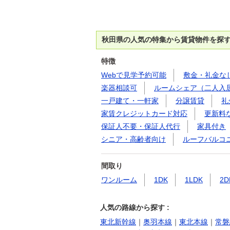
秋田県の人気の特集から賃貸物件を探
特徴
Webで見学予約可能
敷金・礼金な
楽器相談可
ルームシェア（二人入
一戸建て・一軒家
分譲賃貸
礼
家賃クレジットカード対応
更新料
保証人不要・保証人代行
家具付き
シニア・高齢者向け
ルーフバルコ
間取り
ワンルーム
1DK
1LDK
2D
人気の路線から探す :
東北新幹線
｜
奥羽本線
｜
東北本線
｜
常磐