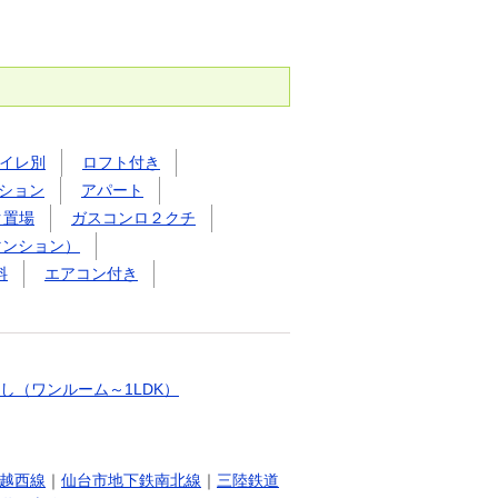
イレ別
ロフト付き
ション
アパート
ク置場
ガスコンロ２クチ
マンション）
料
エアコン付き
し（ワンルーム～1LDK）
越西線
｜
仙台市地下鉄南北線
｜
三陸鉄道