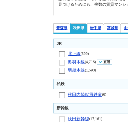
見つけるためにも、複数の賃貸マンシ
青森県
秋田県
岩手県
宮城県
山
JR
北上線
(399)
奥羽本線
(4,715)
直通
羽越本線
(1,593)
私鉄
秋田内陸縦貫鉄道
(6)
新幹線
秋田新幹線
(17,161)