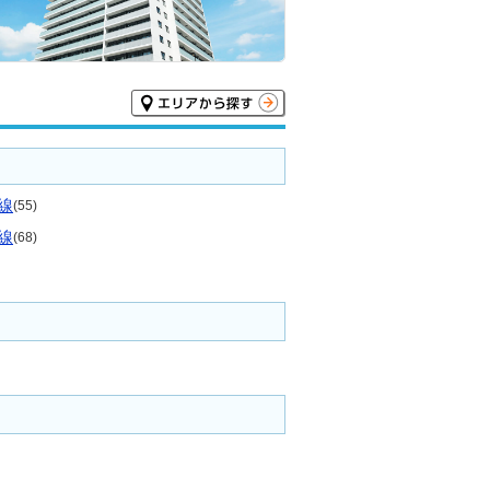
線
(55)
線
(68)