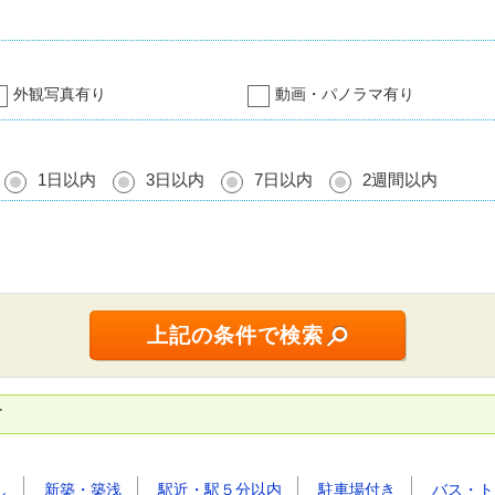
外観写真有り
動画・パノラマ有り
1日以内
3日以内
7日以内
2週間以内
す
し
新築・築浅
駅近・駅５分以内
駐車場付き
バス・ト