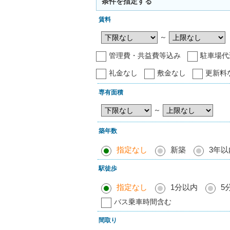
条件を指定する
賃料
～
管理費・共益費等込み
駐車場代
礼金なし
敷金なし
更新料
専有面積
～
築年数
指定なし
新築
3年以
駅徒歩
指定なし
1分以内
5
バス乗車時間含む
間取り