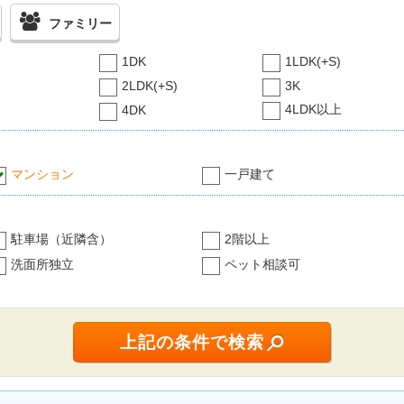
ファミリー
1DK
1LDK(+S)
2LDK(+S)
3K
4LDK以上
4DK
マンション
一戸建て
駐車場（近隣含）
2階以上
洗面所独立
ペット相談可