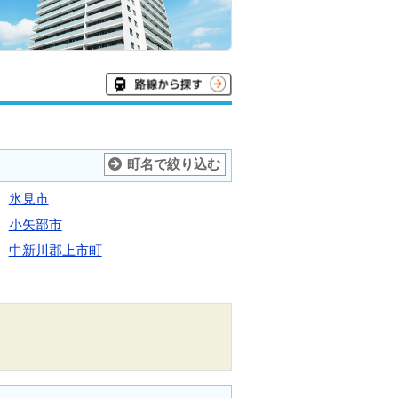
町名で絞り込む
氷見市
小矢部市
中新川郡上市町