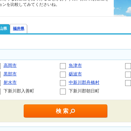
ョンを比較してみてくださいね。
山県
福井県
高岡市
魚津市
黒部市
砺波市
射水市
中新川郡舟橋村
下新川郡入善町
下新川郡朝日町