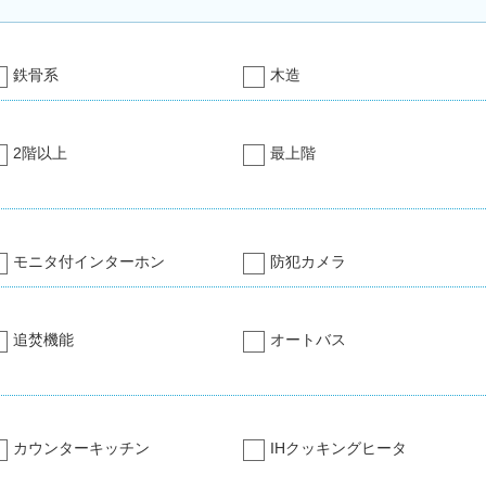
鉄骨系
木造
2階以上
最上階
モニタ付インターホン
防犯カメラ
追焚機能
オートバス
カウンターキッチン
IHクッキングヒータ