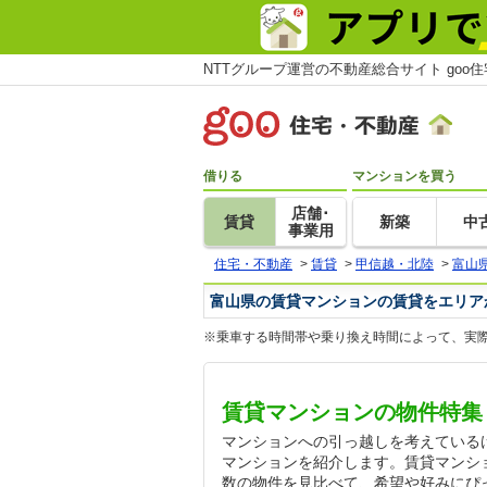
NTTグループ運営の不動産総合サイト goo
借りる
マンションを買う
店舗･
賃貸
新築
中
事業用
住宅・不動産
>
賃貸
>
甲信越・北陸
>
富山
富山県の賃貸マンションの賃貸をエリア
※乗車する時間帯や乗り換え時間によって、実
賃貸マンションの物件特集
マンションへの引っ越しを考えている
マンションを紹介します。賃貸マンシ
数の物件を見比べて、希望や好みにぴ