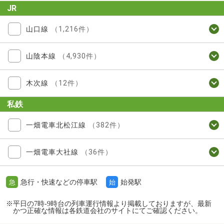
JR
山口線
（1,216件）
山陰本線
（4,930件）
木次線
（12件）
私鉄
一畑電車北松江線
（382件）
一畑電車大社線
（36件）
急行・快速などの停車駅
始発駅
急
始
※平日の7時-9時台の列車運行情報より掲載しておりますが、最新
かつ正確な情報は各鉄道会社のサイトにてご確認ください。