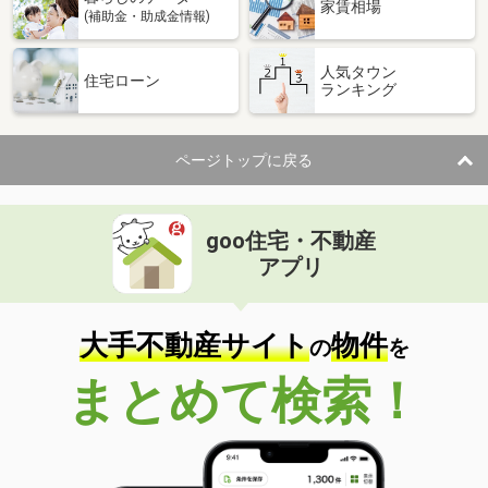
家賃相場
(補助金・助成金情報)
人気タウン
住宅ローン
ランキング
ページトップに戻る
goo住宅・不動産
アプリ
大手不動産サイト
物件
の
を
まとめて検索！