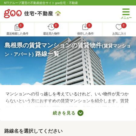
NTTグループ運営の不動産総合サイト goo住宅・不動産
0
0
0
0
最近検索した条件
最近見た物件
保存した条件
お気に入り
島根県の賃貸マンションの賃貸物件
(賃貸マンショ
路線一覧
ン・アパート)
マンションへの引っ越しを考えているけれど、いい物件が見つか
らないという方におすすめの賃貸マンションを紹介します。賃貸
マンションは、物件別に間取りや設備、内装などが異なります。
続きを見る
複数の物件を見比べて、希望や好みにぴったりなお部屋を見つけ
ることがおすすめ。好みのお部屋を見つけるためにも、複数の賃
貸マンションを比較してみてくださいね。
路線名を選択してください