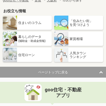
goo住宅・不動産
賃貸
大阪府
市区から探す
お役立ち情報
「住みたい街」
住まいのコラム
を見つけよう
暮らしのデータ
家賃相場
(補助金・助成金情報)
人気タウン
住宅ローン
ランキング
ページトップに戻る
goo住宅・不動産
アプリ