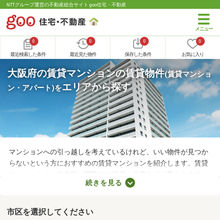
NTTグループ運営の不動産総合サイト goo住宅・不動産
0
0
0
0
最近検索した条件
最近見た物件
保存した条件
お気に入り
大阪府の賃貸マンションの賃貸物件
(賃貸マンショ
エリアから探す
ン・アパート)
を
マンションへの引っ越しを考えているけれど、いい物件が見つか
らないという方におすすめの賃貸マンションを紹介します。賃貸
マンションは、物件別に間取りや設備、内装などが異なります。
続きを見る
複数の物件を見比べて、希望や好みにぴったりなお部屋を見つけ
ることがおすすめ。好みのお部屋を見つけるためにも、複数の賃
貸マンションを比較してみてくださいね。
市区を選択してください