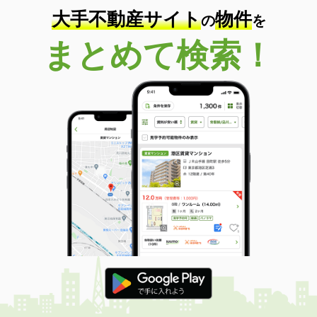
大手不動産サイト
物件
の
を
まとめて検索！