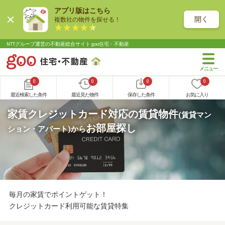
アプリ版はこちら
開く
複数社の物件を探せる！
NTTグループ運営の不動産総合サイト goo住宅・不動産
0
0
0
0
最近検索した条件
最近見た物件
保存した条件
お気に入り
家賃クレジットカード対応の賃貸物件
(賃貸マン
お部屋探し
ション・アパート)
から
毎月の家賃でポイントゲット！
クレジットカード利用可能な賃貸特集