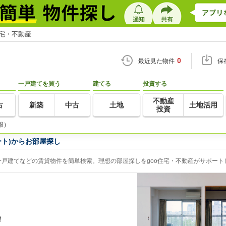
住宅・不動産
0
最近見た物件
保
一戸建てを買う
建てる
投資する
不動産
古
新築
中古
土地
土地活用
投資
報）
ート)からお部屋探し
一戸建てなどの賃貸物件を簡単検索。理想の部屋探しをgoo住宅・不動産がサポート
！