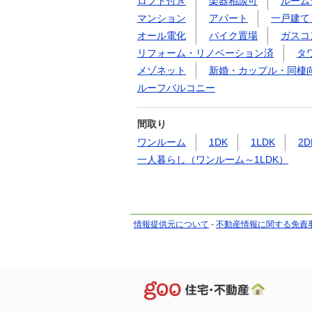
ロフト付き
楽器相談可
ルーム
マンション
アパート
一戸建て
オール電化
バイク置場
ガスコ
リフォーム・リノベーション済
タ
メゾネット
新婚・カップル・同棲
ルーフバルコニー
間取り
ワンルーム
1DK
1LDK
2D
一人暮らし（ワンルーム～1LDK）
情報提供元について
-
不動産情報に関する免責