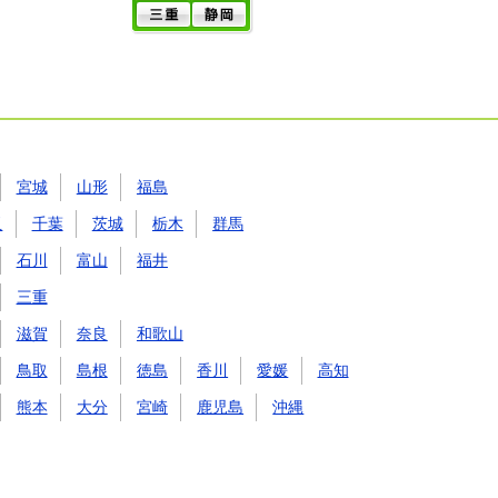
宮城
山形
福島
玉
千葉
茨城
栃木
群馬
石川
富山
福井
三重
滋賀
奈良
和歌山
鳥取
島根
徳島
香川
愛媛
高知
熊本
大分
宮崎
鹿児島
沖縄