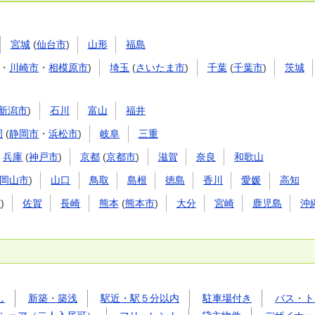
宮城
(
仙台市
)
山形
福島
・
川崎市
・
相模原市
)
埼玉
(
さいたま市
)
千葉
(
千葉市
)
茨城
新潟市
)
石川
富山
福井
岡
(
静岡市
・
浜松市
)
岐阜
三重
兵庫
(
神戸市
)
京都
(
京都市
)
滋賀
奈良
和歌山
岡山市
)
山口
鳥取
島根
徳島
香川
愛媛
高知
市
)
佐賀
長崎
熊本
(
熊本市
)
大分
宮崎
鹿児島
沖
し
新築・築浅
駅近・駅５分以内
駐車場付き
バス・ト