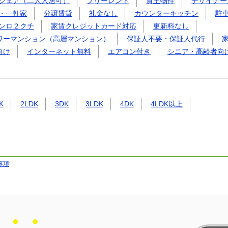
シェア（二人入居可）
フリーレント
貸主物件
デザイナー
・一軒家
分譲賃貸
礼金なし
カウンターキッチン
駐
ンロ２クチ
家賃クレジットカード対応
更新料なし
ワーマンション（高層マンション）
保証人不要・保証人代行
向け
インターネット無料
エアコン付き
シニア・高齢者向
K
2LDK
3DK
3LDK
4DK
4LDK以上
事項