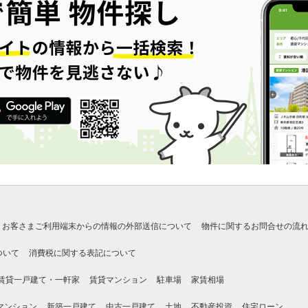
お客さまご利用端末からの情報の外部送信について
物件に関するお問合せの流
ついて
消費税に関する表記について
賃貸一戸建て・一軒家
賃貸マンション
駐車場
家賃相場
マンション
新築一戸建て
中古一戸建て
土地
不動産投資
住宅ローン