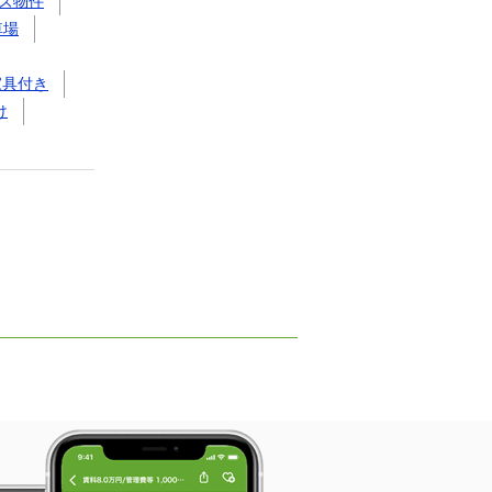
ズ物件
車場
家具付き
け