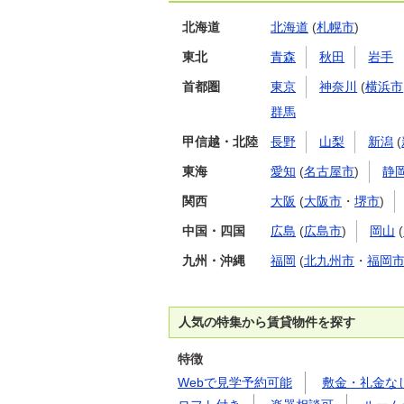
北海道
北海道
(
札幌市
)
東北
青森
秋田
岩手
首都圏
東京
神奈川
(
横浜市
群馬
甲信越・北陸
長野
山梨
新潟
(
東海
愛知
(
名古屋市
)
静
関西
大阪
(
大阪市
・
堺市
)
中国・四国
広島
(
広島市
)
岡山
(
九州・沖縄
福岡
(
北九州市
・
福岡
人気の特集から賃貸物件を探す
特徴
Webで見学予約可能
敷金・礼金な