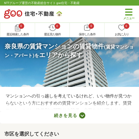
NTTグループ運営の不動産総合サイト goo住宅・不動産
0
0
0
0
最近検索した条件
最近見た物件
保存した条件
お気に入り
奈良県の賃貸マンションの賃貸物件
(賃貸マンショ
エリアから探す
ン・アパート)
を
マンションへの引っ越しを考えているけれど、いい物件が見つか
らないという方におすすめの賃貸マンションを紹介します。賃貸
マンションは、物件別に間取りや設備、内装などが異なります。
続きを見る
複数の物件を見比べて、希望や好みにぴったりなお部屋を見つけ
ることがおすすめ。好みのお部屋を見つけるためにも、複数の賃
貸マンションを比較してみてくださいね。
市区を選択してください