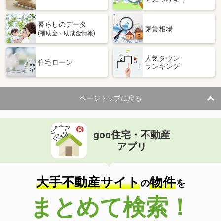
暮らしのデータ
家賃相場
(補助金・助成金情報)
人気タウン
住宅ローン
ランキング
ページトップに戻る
goo住宅・不動産
アプリ
大手不動産サイト
物件
の
を
まとめて検索！