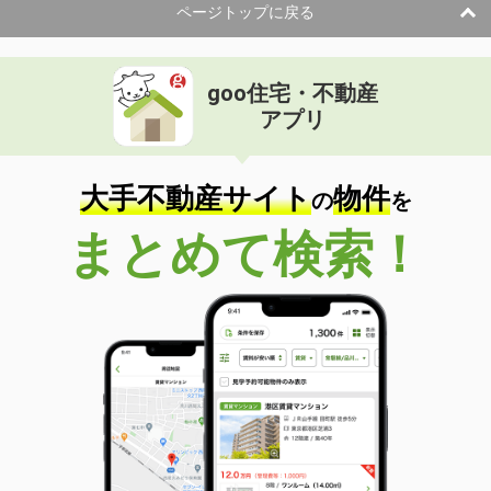
ページトップに戻る
goo住宅・不動産
アプリ
大手不動産サイト
物件
の
を
まとめて検索！