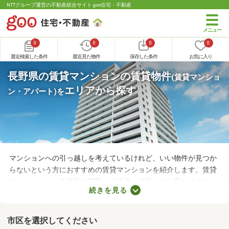
NTTグループ運営の不動産総合サイト goo住宅・不動産
0
0
0
0
最近検索した条件
最近見た物件
保存した条件
お気に入り
長野県の賃貸マンションの賃貸物件
(賃貸マンショ
エリアから探す
ン・アパート)
を
マンションへの引っ越しを考えているけれど、いい物件が見つか
らないという方におすすめの賃貸マンションを紹介します。賃貸
マンションは、物件別に間取りや設備、内装などが異なります。
続きを見る
複数の物件を見比べて、希望や好みにぴったりなお部屋を見つけ
ることがおすすめ。好みのお部屋を見つけるためにも、複数の賃
貸マンションを比較してみてくださいね。
市区を選択してください