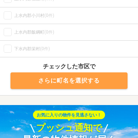
上水内郡小川村
(0件)
上水内郡飯綱町
(0件)
下水内郡栄村
(0件)
チェックした市区で
さらに町名を選択する
お気に入りの物件を見逃さない！
プッシュ通知で