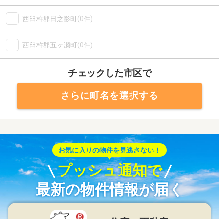
西臼杵郡日之影町
(0件)
西臼杵郡五ヶ瀬町
(0件)
チェックした市区で
さらに町名を選択する
お気に入りの物件を見逃さない！
プッシュ通知で
最新の物件情報が届く