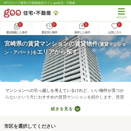
NTTグループ運営の不動産総合サイト goo住宅・不動産
0
0
0
0
最近検索した条件
最近見た物件
保存した条件
お気に入り
宮崎県の賃貸マンションの賃貸物件
(賃貸マンショ
エリアから探す
ン・アパート)
を
マンションへの引っ越しを考えているけれど、いい物件が見つか
らないという方におすすめの賃貸マンションを紹介します。賃貸
マンションは、物件別に間取りや設備、内装などが異なります。
続きを見る
複数の物件を見比べて、希望や好みにぴったりなお部屋を見つけ
ることがおすすめ。好みのお部屋を見つけるためにも、複数の賃
貸マンションを比較してみてくださいね。
市区を選択してください